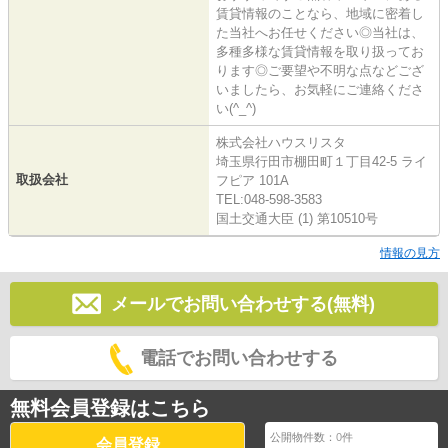
賃貸情報のことなら、地域に密着し
た当社へお任せください◎当社は、
多種多様な賃貸情報を取り扱ってお
ります◎ご要望や不明な点などござ
いましたら、お気軽にご連絡くださ
い(^_^)
株式会社ハウスリスタ
埼玉県行田市棚田町１丁目42-5 ライ
取扱会社
フピア 101A
TEL:048-598-3583
国土交通大臣 (1) 第10510号
情報の見方
メールでお問い合わせする(無料)
電話でお問い合わせする
無料会員登録はこちら
公開物件数：
0
件
会員登録