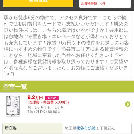
会員物件数：
0
件
駅から徒歩8分の物件で、アクセス良好です！こちらの物
件では初期費用をカードでお支払いいただけます！眺めの
良い物件探しは、こちらの場所はいかがですか！共用部に
は敷地内ごみ置き場・エレベータなどが備わっておりとて
も充実しています！家賃10万円以下の物件をお探しのお客
様におすすめの物件です！熊谷市エリアにある賃貸情報の
ことなら、地域に密着した当社へお任せください！当社
は、多種多様な賃貸情報を取り扱っております！ご要望や
不明な点などございましたら、お気軽にご連絡ください(*
´ω`*)
空室一覧
9.2
万
円
NEW
(管理費・共益費 5,000円)
敷：1ヶ月｜礼：1ヶ月
7階 / 2LDK / 60.80㎡
所在地
埼玉県
熊谷市
筑波
１丁目26-1