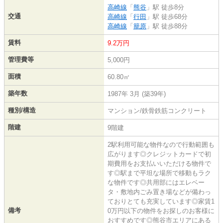
高崎線
「
熊谷
」駅 徒歩8分
交通
高崎線
「
行田
」駅 徒歩68分
高崎線
「
籠原
」駅 徒歩88分
賃料
9.2万円
管理費等
5,000円
面積
60.80㎡
築年数
1987年 3月 (築39年)
種別/構造
マンション/鉄骨鉄筋コンクリート
階建
9階建
2駅利用可能な物件なので行動範囲も
広がります◎クレジットカードで初
期費用をお支払いいただける物件で
す◎駅まで平坦な場所で移動もラク
な物件です◎共用部にはエレベー
タ・敷地内ごみ置き場などが備わっ
ておりとても充実しています◎家賃1
備考
0万円以下の物件をお探しのお客様に
おすすめです◎熊谷市エリアにある