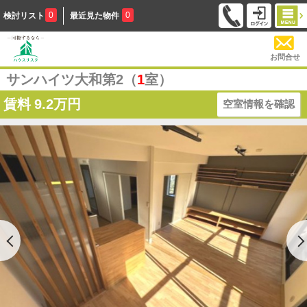
0
0
検討リスト
最近見た物件
お問合せ
サンハイツ大和第2（
1
室）
賃料
9.2万円
空室情報を確認