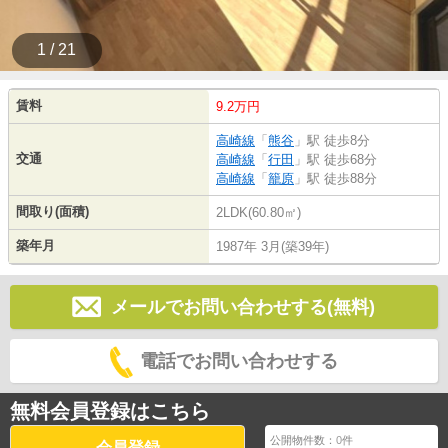
1 / 21
賃料
9.2万円
高崎線
「
熊谷
」駅 徒歩8分
交通
高崎線
「
行田
」駅 徒歩68分
高崎線
「
籠原
」駅 徒歩88分
間取り(面積)
2LDK(60.80㎡)
築年月
1987年 3月(築39年)
メールでお問い合わせする(無料)
電話でお問い合わせする
無料会員登録はこちら
公開物件数：
0
件
会員登録