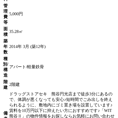
管
理
5,000円
費
等
面
35.28㎡
積
築
年
2014年 3月 (築12年)
数
種
別/
アパート/軽量鉄骨
構
造
階
2階建
建
ドラッグストアセキ 熊谷円光店まで徒歩3分にあるの
で、体調が悪くなっても安心♪短時間でごみ出しを終え
られるように、敷地内にゴミ置き場を設置しています♪
賃料を10万円以下に抑えたい方におすすめです♪「WIT
備
熊谷Ⅱ」の物件情報をお探しならお気軽にお問い合わせ