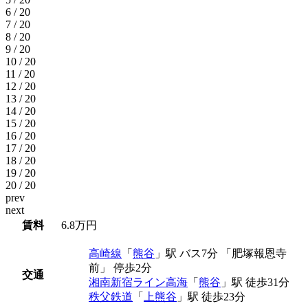
6 / 20
7 / 20
8 / 20
9 / 20
10 / 20
11 / 20
12 / 20
13 / 20
14 / 20
15 / 20
16 / 20
17 / 20
18 / 20
19 / 20
20 / 20
prev
next
賃料
6.8万円
高崎線
「
熊谷
」駅 バス7分 「肥塚報恩寺
前」 停歩2分
交通
湘南新宿ライン高海
「
熊谷
」駅 徒歩31分
秩父鉄道
「
上熊谷
」駅 徒歩23分