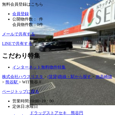
無料会員登録はこちら
会員登録
公開物件数：
0
件
会員物件数：
0
件
メールで共有する
LINEで共有する
こだわり特集
インターネット無料物件特集
株式会社ハウスリスタ
>
(賃貸)路線・駅から探す
>
JR高崎線
>
熊谷駅
>
WIT熊谷Ⅱ
ページトップに戻る
営業時間:10:00~19：00
定休日:水曜日
ドラッグストアセキ 熊谷円