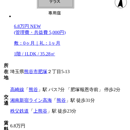
6.8
万
円
NEW
(管理費・共益費 5,000円)
敷：0ヶ月｜礼：1ヶ月
1階 / 1LDK / 35.28㎡
所
在
埼玉県
熊谷市
肥塚
２丁目5-13
地
高崎線
「
熊谷
」駅 バス7分 「肥塚報恩寺前」 停歩2分
交
湘南新宿ライン高海
「
熊谷
」駅 徒歩31分
通
秩父鉄道
「
上熊谷
」駅 徒歩23分
賃
6.8万円
料