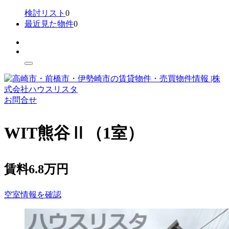
検討リスト
0
最近見た物件
0
お問合せ
WIT熊谷Ⅱ（
1
室）
賃料
6.8万円
空室情報を確認