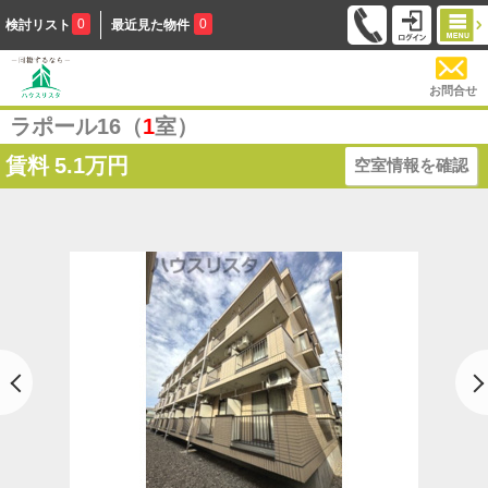
0
0
検討リスト
最近見た物件
お問合せ
ラポール16（
1
室）
賃料
5.1万円
空室情報を確認