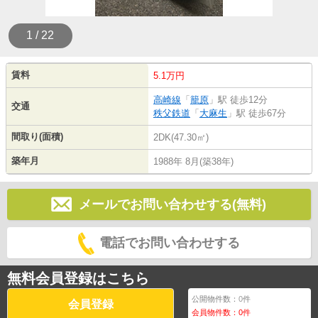
1 / 22
賃料
5.1万円
高崎線
「
籠原
」駅 徒歩12分
交通
秩父鉄道
「
大麻生
」駅 徒歩67分
間取り(面積)
2DK(47.30㎡)
築年月
1988年 8月(築38年)
メールでお問い合わせする(無料)
電話でお問い合わせする
無料会員登録はこちら
公開物件数：
0
件
会員登録
会員物件数：
0
件