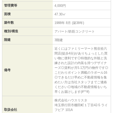
管理費等
4,000円
面積
47.30㎡
築年数
1988年 8月 (築38年)
種別/構造
アパート/鉄筋コンクリート
階建
3階建
近くにはファミリーマート熊谷拾六
間店(徒歩4分)がありちょっとした買
い物に便利です◎特徴的な外観と洗
練された設計の内装を持つデザイナ
ーズ◎賃料が月5.1万円の物件です◎
備考
こだわりポイント満載のラポール16
◎できるだけ早めに不動産情報を集
めたい方は当社スタッフまでご連絡
ください◎地域の不動産情報をいち
早くお届けします(#^^#)
株式会社ハウスリスタ
埼玉県行田市棚田町１丁目42-5 ライ
取扱会社
フピア 101A