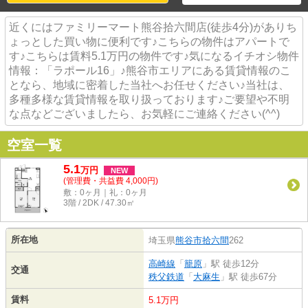
近くにはファミリーマート熊谷拾六間店(徒歩4分)がありち
ょっとした買い物に便利です♪こちらの物件はアパートで
す♪こちらは賃料5.1万円の物件です♪気になるイチオシ物件
情報：「ラポール16」♪熊谷市エリアにある賃貸情報のこ
となら、地域に密着した当社へお任せください♪当社は、
多種多様な賃貸情報を取り扱っております♪ご要望や不明
な点などございましたら、お気軽にご連絡ください(^^)
空室一覧
5.1
万
円
NEW
(管理費・共益費 4,000円)
敷：0ヶ月｜礼：0ヶ月
3階 / 2DK / 47.30㎡
所在地
埼玉県
熊谷市
拾六間
262
高崎線
「
籠原
」駅 徒歩12分
交通
秩父鉄道
「
大麻生
」駅 徒歩67分
賃料
5.1万円