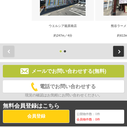
ウエルシア籠原南店
熊谷ラーメ
約247m／4分
約613
前
メールでお問い合わせする(無料)
電話でお問い合わせする
現況の確認はお気軽にお問い合わせください。
無料会員登録はこちら
公開物件数：
0
件
会員登録
会員物件数：
0
件