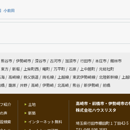
園
小前田
熊谷市
/
伊勢崎市
/
深谷市
/
古河市
/
加須市
/
行田市
/
本庄市
/
館林市
東方
/
新堀
/
上柴町西
/
曙町
/
万平町
/
石原
/
上中居町
/
元総社町
高海
/
高崎線
/
秩父鉄道
/
両毛線
/
上越線
/
東武伊勢崎線
/
北陸新幹線
/
上越
前橋
/
籠原
/
井野
/
高崎
/
伊勢崎
/
北高崎
/
熊谷
/
新伊勢崎
/
前橋
高崎市・前橋市・伊勢崎市の
フ紹介
土地
株式会社ハウスリスタ
の声
新築
設検索
インターネット無料
埼玉県行田市棚田町１丁目42-5 
TEL:048-598-3583