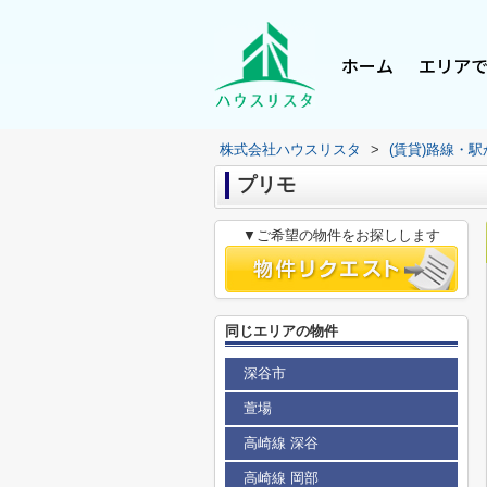
ホーム
エリア
株式会社ハウスリスタ
>
(賃貸)路線・
プリモ
▼ご希望の物件をお探しします
同じエリアの物件
深谷市
萱場
高崎線 深谷
高崎線 岡部