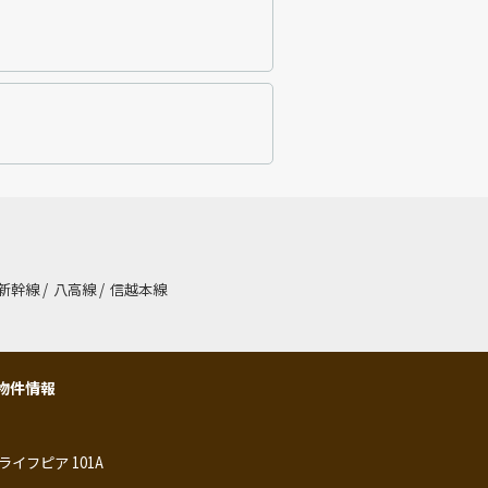
新幹線
/
八高線
/
信越本線
物件情報
ライフピア 101A