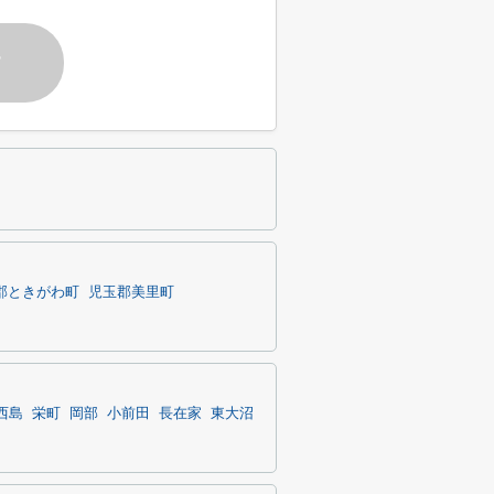
す
郡ときがわ町
児玉郡美里町
西島
栄町
岡部
小前田
長在家
東大沼