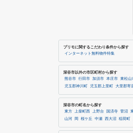
プリモに関するこだわり条件から探す
インターネット無料物件特集
深谷市以外の市区町村から探す
熊谷市
行田市
加須市
本庄市
東松山
児玉郡神川町
児玉郡上里町
大里郡寄
深谷市の町名から探す
東方
上柴町西
上野台
国済寺
菅沼
山河
岡
桜ケ丘
中瀬
西大沼
稲荷町