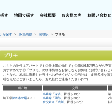
で探す
地図で探す
会社概要
お客様の声
お問い合わせ
駅から探す
>
JR高崎線
>
深谷駅
>
プリモ
プリモ
こちらの物件はアパートです◎最上階の物件です◎価格6.5万円ながら充
おすすめです◎「プリモ」の物件情報をお探しならお気軽にお問い合わせ
ことなら、地域に密着した当社へお任せください◎当社は、多種多様な賃
明な点などございましたら、お気軽にご連絡ください(^o^)
所在地
交通
高崎線
「
深谷
」駅 徒歩19分
築
埼玉県
深谷市
萱場
393-1
高崎線
「
岡部
」駅 徒歩50分
2
秩父鉄道
「
武川
」駅 徒歩82分
軽