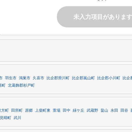
未入力項目がありま
市
羽生市
鴻巣市
久喜市
比企郡滑川町
比企郡嵐山町
比企郡小川町
比企
居町
北葛飾郡杉戸町
東方町
田所町
原郷
上柴町東
萱場
田中
緑ケ丘
武蔵野
畠山
永田
田谷
見晴町
武川