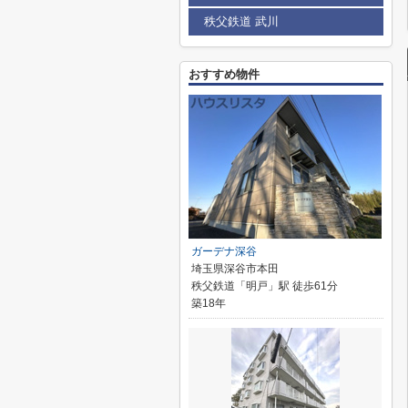
秩父鉄道 武川
おすすめ物件
ガーデナ深谷
埼玉県深谷市本田
秩父鉄道「明戸」駅 徒歩61分
築18年