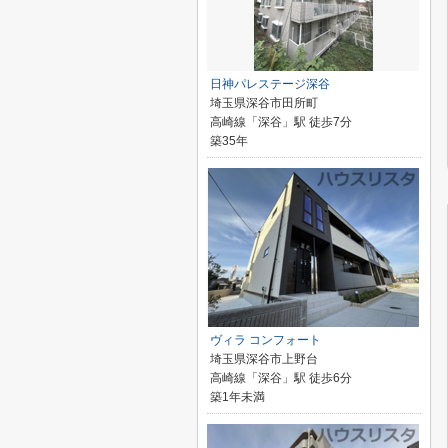
日神パレステージ深谷
埼玉県深谷市田所町
高崎線「深谷」駅 徒歩7分
築35年
ヴィラ コンフォート
埼玉県深谷市上野台
高崎線「深谷」駅 徒歩6分
築1年未満