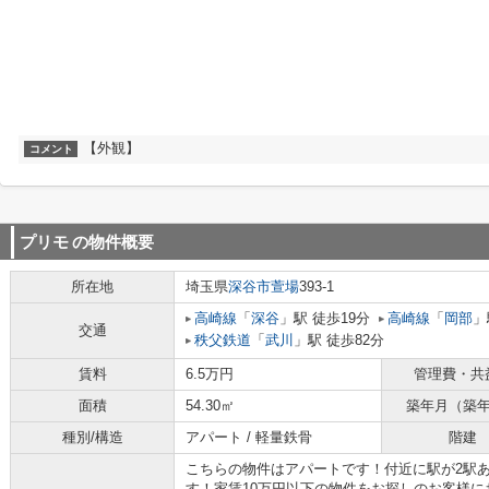
【外観】
コメント
プリモ
の物件概要
所在地
埼玉県
深谷市
萱場
393-1
高崎線
「
深谷
」駅 徒歩19分
高崎線
「
岡部
」
交通
秩父鉄道
「
武川
」駅 徒歩82分
賃料
6.5万円
管理費・共
面積
54.30㎡
築年月（築
種別/構造
アパート / 軽量鉄骨
階建
こちらの物件はアパートです！付近に駅が2駅
す！家賃10万円以下の物件をお探しのお客様