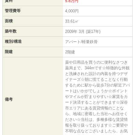
賃料
5.8万円
管理費等
4,000円
面積
33.61㎡
築年数
2009年 3月 (築17年)
種別/構造
アパート/軽量鉄骨
階建
2階建
薬や日用品を買うのに便利なさつき
薬局まで、344mです☆特徴的な外観
と洗練された設計の内装を持つデザ
イナーズ☆朝に慌てることなく行動
するために駅から徒歩7分の駅近アパ
ートはいかがでしょうか☆ポイント
やマイルが貯まりやすい☆家賃をカ
備考
ード決済することができます☆深谷
市エリアにある賃貸情報のことな
ら、地域に密着した当社へお任せく
ださい☆当社は、多種多様な賃貸情
報を取り扱っております☆ご要望や
不明な点などございましたら、お気