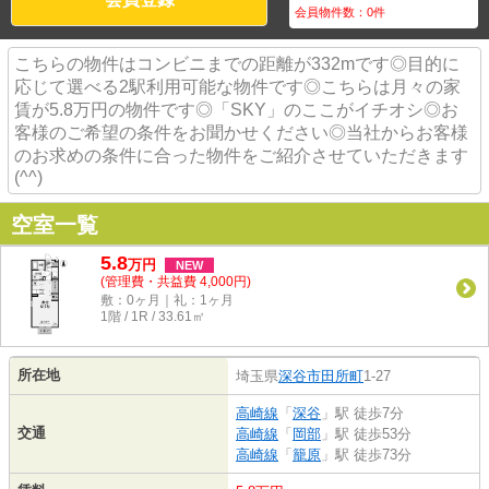
会員物件数：
0
件
こちらの物件はコンビニまでの距離が332mです◎目的に
応じて選べる2駅利用可能な物件です◎こちらは月々の家
賃が5.8万円の物件です◎「SKY」のここがイチオシ◎お
客様のご希望の条件をお聞かせください◎当社からお客様
のお求めの条件に合った物件をご紹介させていただきます
(^^)
空室一覧
5.8
万
円
NEW
(管理費・共益費 4,000円)
敷：0ヶ月｜礼：1ヶ月
1階 / 1R / 33.61㎡
所在地
埼玉県
深谷市
田所町
1-27
高崎線
「
深谷
」駅 徒歩7分
交通
高崎線
「
岡部
」駅 徒歩53分
高崎線
「
籠原
」駅 徒歩73分