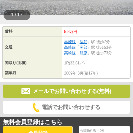
1 / 17
賃料
5.8万円
高崎線
「
深谷
」駅 徒歩7分
交通
高崎線
「
岡部
」駅 徒歩53分
高崎線
「
籠原
」駅 徒歩73分
間取り(面積)
1R(33.61㎡)
築年月
2009年 3月(築17年)
メールでお問い合わせする(無料)
電話でお問い合わせする
無料会員登録はこちら
公開物件数：
0
件
会員登録