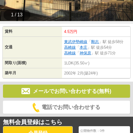
1 / 13
賃料
4.5万円
東武伊勢崎線
「
剛志
」駅 徒歩58分
交通
高崎線
「
本庄
」駅 徒歩54分
高崎線
「
神保原
」駅 徒歩71分
間取り(面積)
1LDK(35.50㎡)
築年月
2002年 2月(築24年)
メールでお問い合わせする(無料)
電話でお問い合わせする
無料会員登録はこちら
公開物件数：
0
件
会員登録