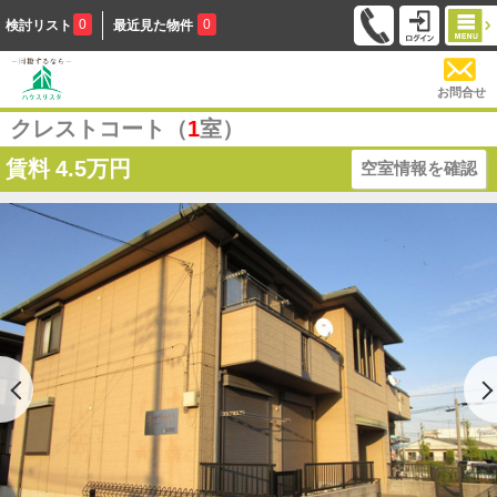
0
0
検討リスト
最近見た物件
お問合せ
クレストコート（
1
室）
賃料
4.5万円
空室情報を確認