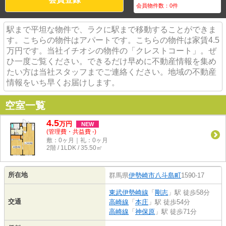
会員物件数：
0
件
駅まで平坦な物件で、ラクに駅まで移動することができま
す。こちらの物件はアパートです。こちらの物件は家賃4.5
万円です。当社イチオシの物件の「クレストコート」。ぜ
ひ一度ご覧ください。できるだけ早めに不動産情報を集め
たい方は当社スタッフまでご連絡ください。地域の不動産
情報をいち早くお届けします。
空室一覧
4.5
万
円
NEW
(管理費・共益費 -)
敷：0ヶ月｜礼：0ヶ月
2階 / 1LDK / 35.50㎡
所在地
群馬県
伊勢崎市
八斗島町
1590-17
東武伊勢崎線
「
剛志
」駅 徒歩58分
交通
高崎線
「
本庄
」駅 徒歩54分
高崎線
「
神保原
」駅 徒歩71分