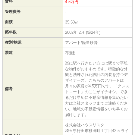
賃料
4.5万円
管理費等
-
面積
35.50㎡
築年数
2002年 2月 (築24年)
種別/構造
アパート/軽量鉄骨
階建
2階建
楽に駅へ行きたい方には駅まで平坦
な物件がおすすめです。特徴的な外
観と洗練された設計の内装を持つデ
ザイナーズ。こちらのアパートは
月々の家賃が4.5万円です。「クレス
備考
トコート」のここがイチオシ。でき
るだけ早めに不動産情報を集めたい
方は当社スタッフまでご連絡くださ
い。地域の不動産情報をいち早くお
届けします。
株式会社ハウスリスタ
埼玉県行田市棚田町１丁目42-5 ライ