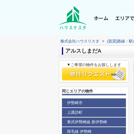
ホーム
エリア
株式会社ハウスリスタ
>
(賃貸)路線・
アルスしまだA
▼ご希望の物件をお探しします
同じエリアの物件
伊勢崎市
上諏訪町
東武伊勢崎線 新伊勢崎
両毛線 伊勢崎