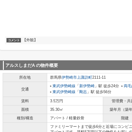
【外観】
コメント
アルスしまだA
の物件概要
所在地
群馬県
伊勢崎市
上諏訪町
2111-11
東武伊勢崎線
「
新伊勢崎
」駅 徒歩24分
両毛
交通
東武伊勢崎線
「
剛志
」駅 徒歩56分
賃料
3.5万円
管理費・共
面積
35.30㎡
築年月（築
種別/構造
アパート / 軽量鉄骨
階建
ファミリーマートまで徒歩6分と近場にコンビ
アパートです。賃料5万円以下の物件をお探し