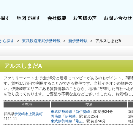
で探す
地図で探す
会社概要
お客様の声
お問い合わせ
駅から探す
>
東武鉄道東武伊勢崎線
>
新伊勢崎駅
>
アルスしまだA
アルスしまだA
ファミリーマートまで徒歩6分と近場にコンビニがあるのもポイント。2駅
す。賃料3.5万円で利用することができる物件です。当社イチオシの物件
い。伊勢崎市エリアにある賃貸情報のことなら、地域に密着した当社へお
を取り扱っております。ご要望や不明な点などございましたら、お気軽に
所在地
交通
東武伊勢崎線
「
新伊勢崎
」駅 徒歩24分
築
群馬県
伊勢崎市
上諏訪町
両毛線
「
伊勢崎
」駅 徒歩25分
2
2111-11
東武伊勢崎線
「
剛志
」駅 徒歩56分
軽