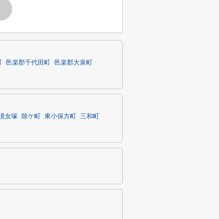
す
町
邑楽郡千代田町
邑楽郡大泉町
境女塚
除ケ町
東小保方町
三和町