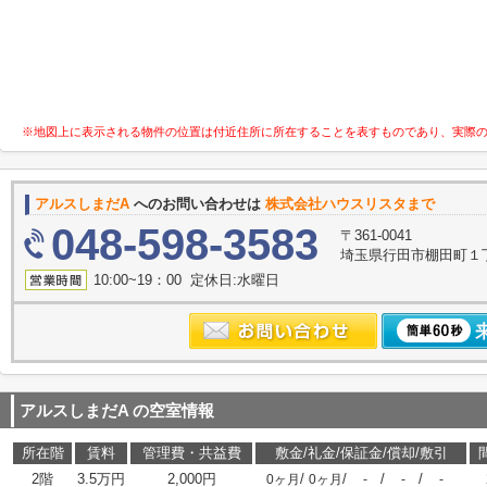
※地図上に表示される物件の位置は付近住所に所在することを表すものであり、実際
アルスしまだA
へのお問い合わせは
株式会社ハウスリスタまで
048-598-3583
〒361-0041
埼玉県行田市棚田町１丁目
10:00~19：00 定休日:水曜日
アルスしまだA
の空室情報
所在階
賃料
管理費・共益費
敷金/礼金/保証金/償却/敷引
2階
3.5万円
2,000円
/
/
/
/
0ヶ月
0ヶ月
-
-
-