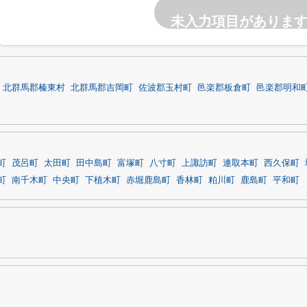
未入力項目がありま
北群馬郡榛東村
北群馬郡吉岡町
佐波郡玉村町
邑楽郡板倉町
邑楽郡明和
町
茂呂町
太田町
田中島町
富塚町
八寸町
上諏訪町
連取本町
西久保町
町
南千木町
中央町
下植木町
赤堀鹿島町
香林町
粕川町
鹿島町
平和町