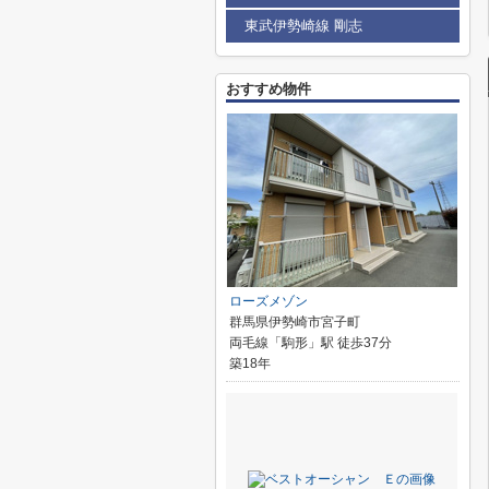
東武伊勢崎線 剛志
おすすめ物件
ローズメゾン
群馬県伊勢崎市宮子町
両毛線「駒形」駅 徒歩37分
築18年