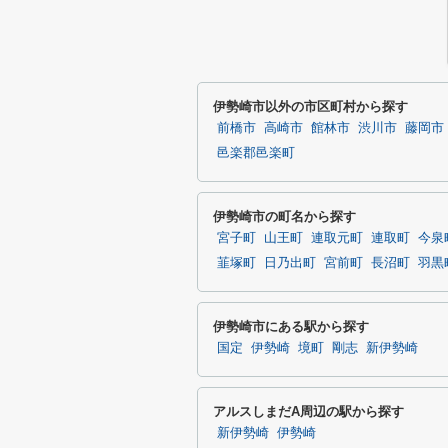
伊勢崎市以外の市区町村から探す
前橋市
高崎市
館林市
渋川市
藤岡市
邑楽郡邑楽町
伊勢崎市の町名から探す
宮子町
山王町
連取元町
連取町
今泉
韮塚町
日乃出町
宮前町
長沼町
羽黒
伊勢崎市にある駅から探す
国定
伊勢崎
境町
剛志
新伊勢崎
アルスしまだA周辺の駅から探す
新伊勢崎
伊勢崎