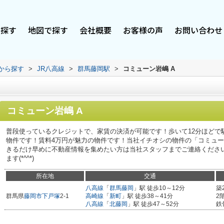
で探す
地図で探す
会社概要
お客様の声
お問い合わせ
駅から探す
>
JR八高線
>
群馬藤岡駅
>
コミューン岩嶋 A
コミューン岩嶋 A
普段使っているクレジットで、家賃の決済が可能です！歩いて12分ほどで
物件です！賃料4万円が魅力の物件です！当社イチオシの物件の「コミュー
きるだけ早めに不動産情報を集めたい方は当社スタッフまでご連絡くださ
ます(*^^*)
所在地
交通
八高線
「
群馬藤岡
」駅 徒歩10～12分
築
群馬県
藤岡市
下戸塚
2-1
高崎線
「
新町
」駅 徒歩38～41分
2
八高線
「
北藤岡
」駅 徒歩47～52分
鉄