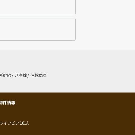
新幹線
/
八高線
/
信越本線
物件情報
ライフピア 101A