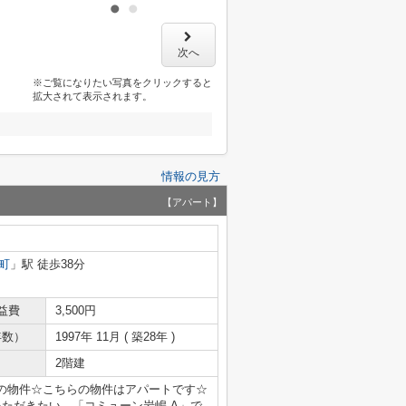
次へ
※ご覧になりたい写真をクリックすると
拡大されて表示されます。
情報の見方
【アパート】
町
」駅 徒歩38分
益費
3,500円
年数）
1997年 11月 ( 築28年 )
2階建
の物件☆こちらの物件はアパートです☆
ただきたい、「コミューン岩嶋 A」で