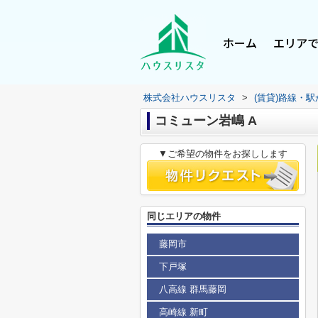
ホーム
エリア
株式会社ハウスリスタ
>
(賃貸)路線・
コミューン岩嶋 A
▼ご希望の物件をお探しします
同じエリアの物件
藤岡市
下戸塚
八高線 群馬藤岡
高崎線 新町