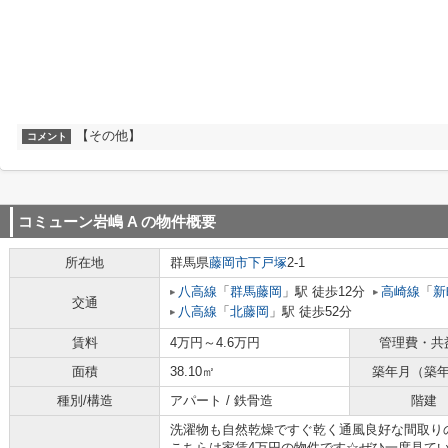
【その他】
コメント
コミューン岩嶋 A
の物件概要
所在地
群馬県
藤岡市
下戸塚
2-1
八高線
「
群馬藤岡
」駅 徒歩12分
高崎線
「
新
交通
八高線
「
北藤岡
」駅 徒歩52分
賃料
4万円～4.6万円
管理費・共
面積
38.10㎡
築年月（築
種別/構造
アパート / 鉄骨造
階建
洗濯物も自然乾燥ですぐ乾く通風良好な間取り
こちらは家賃4万円の物件です☆ぜひ一度見てい