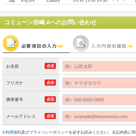
2階
4.6万円
3,500円
/
/
/
/
0ヶ月
1ヶ月
0ヶ月
-
-
コミューン岩嶋 A
へのお問い合わせ
お名前
必須
フリガナ
必須
携帯番号
必須
メールアドレス
必須
※
利用規約
及び
プライバシーポリシー
を必ずお読みください。左記内容に同