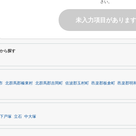
さい。
未入力項目がありま
件から探す
市
北群馬郡榛東村
北群馬郡吉岡町
佐波郡玉村町
邑楽郡板倉町
邑楽郡明
下戸塚
立石
中大塚