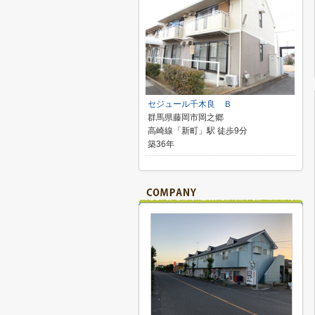
セジュール千木良 Ｂ
群馬県藤岡市岡之郷
高崎線「新町」駅 徒歩9分
築36年