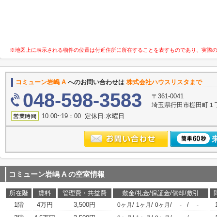
※地図上に表示される物件の位置は付近住所に所在することを表すものであり、実際
コミューン岩嶋 A
へのお問い合わせは
株式会社ハウスリスタまで
048-598-3583
〒361-0041
埼玉県行田市棚田町１丁目
10:00~19：00 定休日:水曜日
コミューン岩嶋 A
の空室情報
所在階
賃料
管理費・共益費
敷金/礼金/保証金/償却/敷引
1階
4万円
3,500円
/
/
/
/
0ヶ月
1ヶ月
0ヶ月
-
-