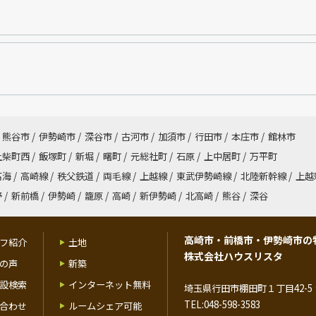
熊谷市
/
伊勢崎市
/
深谷市
/
古河市
/
加須市
/
行田市
/
本庄市
/
館林市
上柴町西
/
飯塚町
/
新堀
/
曙町
/
元総社町
/
石原
/
上中居町
/
万平町
高海
/
高崎線
/
秩父鉄道
/
両毛線
/
上越線
/
東武伊勢崎線
/
北陸新幹線
/
上越
野
/
新前橋
/
伊勢崎
/
籠原
/
高崎
/
新伊勢崎
/
北高崎
/
熊谷
/
深谷
高崎市・前橋市・伊勢崎市の
フ紹介
土地
株式会社ハウスリスタ
の声
新築
設検索
インターネット無料
埼玉県行田市棚田町１丁目42-5 
TEL:048-598-3583
合わせ
ルームシェア可能