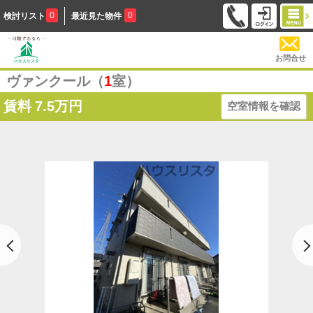
0
0
検討リスト
最近見た物件
お問合せ
ヴァンクール（
1
室）
賃料
7.5万円
空室情報を確認