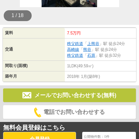
1 / 18
賃料
7.5万円
秩父鉄道
「
上熊谷
」駅 徒歩24分
交通
高崎線
「
熊谷
」駅 徒歩24分
秩父鉄道
「
石原
」駅 徒歩32分
間取り(面積)
1LDK(49.59㎡)
築年月
2018年 1月(築8年)
メールでお問い合わせする(無料)
電話でお問い合わせする
無料会員登録はこちら
公開物件数：
0
件
会員登録