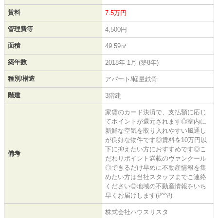
賃料
7.5万円
管理費等
4,500円
面積
49.59㎡
築年数
2018年 1月 (築8年)
種別/構造
アパート/軽量鉄骨
階建
3階建
家賃のカード決済で、支払額に応じ
てポイントが還元されます◎室内に
新鮮な空気を取り入れやすい風通し
が良好な物件です◎賃料を10万円以
下に抑えたい方におすすめです◎こ
備考
だわりポイント満載のヴァンクール
◎できるだけ早めに不動産情報を集
めたい方は当社スタッフまでご連絡
ください◎地域の不動産情報をいち
早くお届けします(#^^#)
株式会社ハウスリスタ