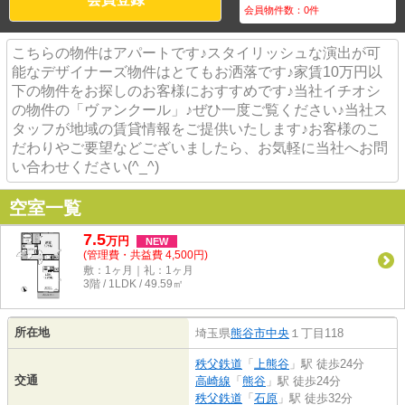
会員物件数：
0
件
こちらの物件はアパートです♪スタイリッシュな演出が可
能なデザイナーズ物件はとてもお洒落です♪家賃10万円以
下の物件をお探しのお客様におすすめです♪当社イチオシ
の物件の「ヴァンクール」♪ぜひ一度ご覧ください♪当社ス
タッフが地域の賃貸情報をご提供いたします♪お客様のこ
だわりやご要望などございましたら、お気軽に当社へお問
い合わせください(^_^)
空室一覧
7.5
万
円
NEW
(管理費・共益費 4,500円)
敷：1ヶ月｜礼：1ヶ月
3階 / 1LDK / 49.59㎡
所在地
埼玉県
熊谷市
中央
１丁目118
秩父鉄道
「
上熊谷
」駅 徒歩24分
交通
高崎線
「
熊谷
」駅 徒歩24分
秩父鉄道
「
石原
」駅 徒歩32分