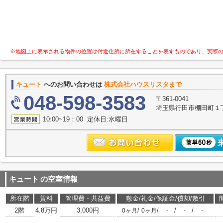
※地図上に表示される物件の位置は付近住所に所在することを表すものであり、実際
キュート
へのお問い合わせは
株式会社ハウスリスタまで
048-598-3583
〒361-0041
埼玉県行田市棚田町１丁目
10:00~19：00 定休日:水曜日
キュート
の空室情報
所在階
賃料
管理費・共益費
敷金/礼金/保証金/償却/敷引
2階
4.8万円
3,000円
/
/
/
/
0ヶ月
0ヶ月
-
-
-