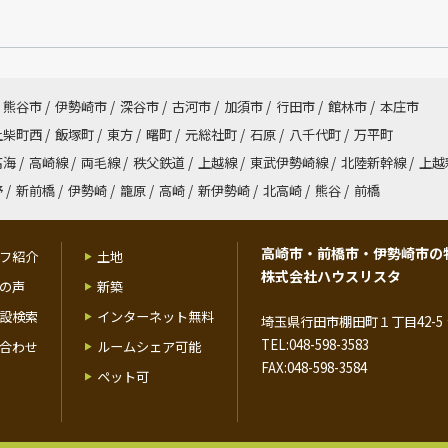
熊谷市
/
伊勢崎市
/
深谷市
/
古河市
/
加須市
/
行田市
/
館林市
/
本庄市
上柴町西
/
飯塚町
/
東方
/
曙町
/
元総社町
/
石原
/
八千代町
/
万平町
高海
/
高崎線
/
両毛線
/
秩父鉄道
/
上越線
/
東武伊勢崎線
/
北陸新幹線
/
上越
野
/
新前橋
/
伊勢崎
/
籠原
/
高崎
/
新伊勢崎
/
北高崎
/
熊谷
/
前橋
高崎市・前橋市・伊勢崎市の
フ紹介
土地
株式会社ハウスリスタ
の声
新築
設検索
インターネット無料
埼玉県行田市棚田町１丁目42-5 
TEL:048-598-3583
合わせ
ルームシェア可能
FAX:048-598-3584
ペット可