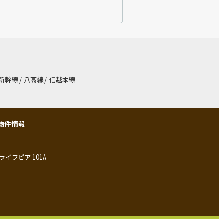
新幹線
/
八高線
/
信越本線
物件情報
ライフピア 101A