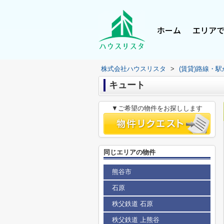
ホーム
エリア
株式会社ハウスリスタ
>
(賃貸)路線・
キュート
▼ご希望の物件をお探しします
同じエリアの物件
熊谷市
石原
秩父鉄道 石原
秩父鉄道 上熊谷