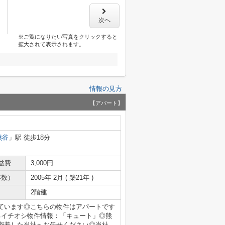
次へ
※ご覧になりたい写真をクリックすると
拡大されて表示されます。
情報の見方
【アパート】
熊谷
」駅 徒歩18分
益費
3,000円
年数）
2005年 2月 ( 築21年 )
2階建
ています◎こちらの物件はアパートです
るイチオシ物件情報：「キュート」◎熊
密着した当社へお任せください◎当社