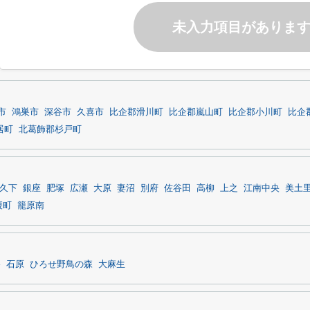
未入力項目がありま
市
鴻巣市
深谷市
久喜市
比企郡滑川町
比企郡嵐山町
比企郡小川町
比企
居町
北葛飾郡杉戸町
久下
銀座
肥塚
広瀬
大原
妻沼
別府
佐谷田
高柳
上之
江南中央
美土
榎町
籠原南
谷
石原
ひろせ野鳥の森
大麻生