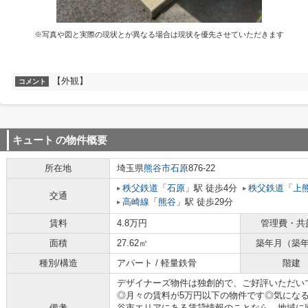
※写真や図と実際の現状とが異なる場合は現状を優先させていただきます
【外観】
コメント
キュート
の物件概要
所在地
埼玉県
熊谷市
石原
876-22
秩父鉄道
「
石原
」駅 徒歩4分
秩父鉄道
「
上
交通
高崎線
「
熊谷
」駅 徒歩29分
賃料
4.8万円
管理費・共
面積
27.62㎡
築年月（築
種別/構造
アパート / 軽量鉄骨
階建
デザイナーズ物件は独創的で、ご好評いただい
◎月々の賃料が5万円以下の物件です◎気にな
備考
谷市エリアにある賃貸情報のことなら、地域に