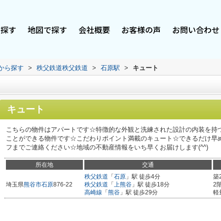
で探す
地図で探す
会社概要
お客様の声
お問い合わせ
駅から探す
>
秩父鉄道秩父鉄道
>
石原駅
>
キュート
キュート
こちらの物件はアパートです☆特徴的な外観と洗練された設計の内装を持つ
ことができる物件です☆こだわりポイント満載のキュート☆できるだけ早
フまでご連絡ください☆地域の不動産情報をいち早くお届けします(^^)
所在地
交通
秩父鉄道
「
石原
」駅 徒歩4分
築
埼玉県
熊谷市
石原
876-22
秩父鉄道
「
上熊谷
」駅 徒歩18分
2
高崎線
「
熊谷
」駅 徒歩29分
軽