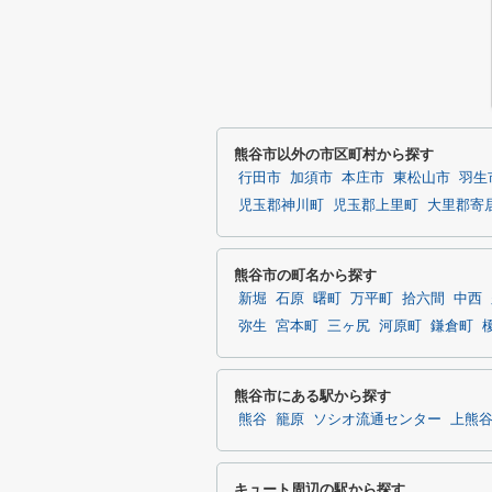
熊谷市以外の市区町村から探す
行田市
加須市
本庄市
東松山市
羽生
児玉郡神川町
児玉郡上里町
大里郡寄
熊谷市の町名から探す
新堀
石原
曙町
万平町
拾六間
中西
弥生
宮本町
三ヶ尻
河原町
鎌倉町
熊谷市にある駅から探す
熊谷
籠原
ソシオ流通センター
上熊
キュート周辺の駅から探す