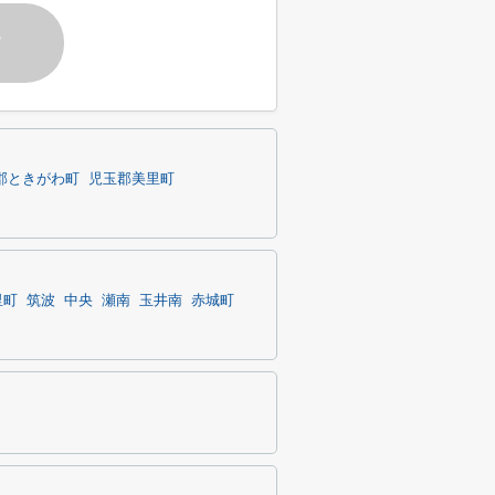
す
郡ときがわ町
児玉郡美里町
里町
筑波
中央
瀬南
玉井南
赤城町