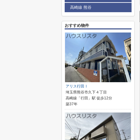
高崎線 熊谷
おすすめ物件
アリス行田Ⅰ
埼玉県熊谷市久下４丁目
高崎線「行田」駅 徒歩12分
築37年