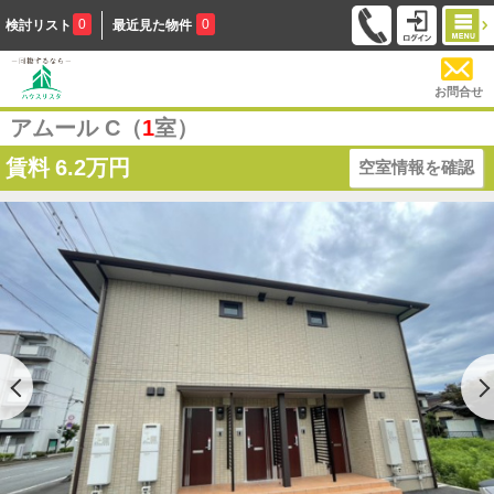
0
0
検討リスト
最近見た物件
お問合せ
アムール C（
1
室）
賃料
6.2万円
空室情報を確認