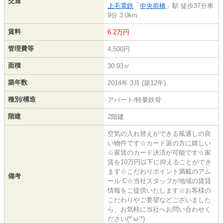
交通
上毛電鉄
「
中央前橋
」駅 徒歩37分車
9分 3.0km
賃料
6.2万円
管理費等
4,500円
面積
30.93㎡
築年数
2014年 3月 (築12年)
種別/構造
アパート/軽量鉄骨
階建
2階建
空気の入れ替えができる風通しの良
い物件です☆カード派の方に嬉しい
☆家賃のカード決済が可能です☆家
賃を10万円以下に抑えることができ
ます☆こだわりポイント満載のアム
備考
ール C☆当社スタッフが地域の賃貸
情報をご提供いたします☆お客様の
こだわりやご要望などございました
ら、お気軽に当社へお問い合わせく
ださい(*´ω`*)