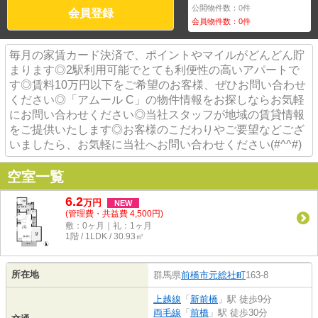
公開物件数：
0
件
会員登録
会員物件数：
0
件
毎月の家賃カード決済で、ポイントやマイルがどんどん貯
まります◎2駅利用可能でとても利便性の高いアパートで
す◎賃料10万円以下をご希望のお客様、ぜひお問い合わせ
ください◎「アムール C」の物件情報をお探しならお気軽
にお問い合わせください◎当社スタッフが地域の賃貸情報
をご提供いたします◎お客様のこだわりやご要望などござ
いましたら、お気軽に当社へお問い合わせください(#^^#)
空室一覧
6.2
万
円
NEW
(管理費・共益費 4,500円)
敷：0ヶ月｜礼：1ヶ月
1階 / 1LDK / 30.93㎡
所在地
群馬県
前橋市
元総社町
163-8
上越線
「
新前橋
」駅 徒歩9分
両毛線
「
前橋
」駅 徒歩30分