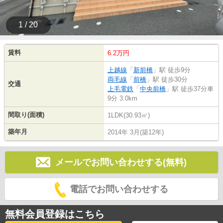
1 / 20
賃料
6.2万円
上越線
「
新前橋
」駅 徒歩9分
両毛線
「
前橋
」駅 徒歩30分
交通
上毛電鉄
「
中央前橋
」駅 徒歩37分車
9分 3.0km
間取り(面積)
1LDK(30.93㎡)
築年月
2014年 3月(築12年)
メールでお問い合わせする(無料)
電話でお問い合わせする
無料会員登録はこちら