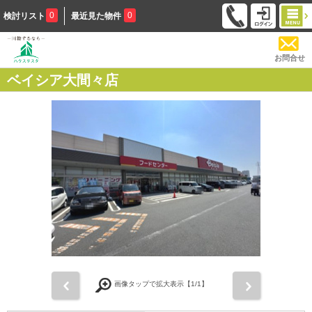
0
0
検討リスト
最近見た物件
お問合せ
ベイシア大間々店
前
次
画像タップで拡大表示【
1
/1】