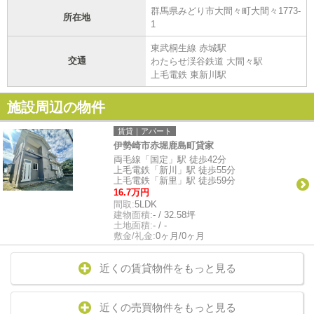
群馬県みどり市大間々町大間々1773-
所在地
1
東武桐生線 赤城駅
交通
わたらせ渓谷鉄道 大間々駅
上毛電鉄 東新川駅
施設周辺の物件
賃貸｜アパート
伊勢崎市赤堀鹿島町貸家
両毛線「国定」駅 徒歩42分
上毛電鉄「新川」駅 徒歩55分
上毛電鉄「新里」駅 徒歩59分
16.7万円
間取:
5LDK
建物面積:
- / 32.58坪
土地面積:
- / -
敷金/礼金:
0ヶ月/0ヶ月
近くの賃貸物件をもっと見る
近くの売買物件をもっと見る