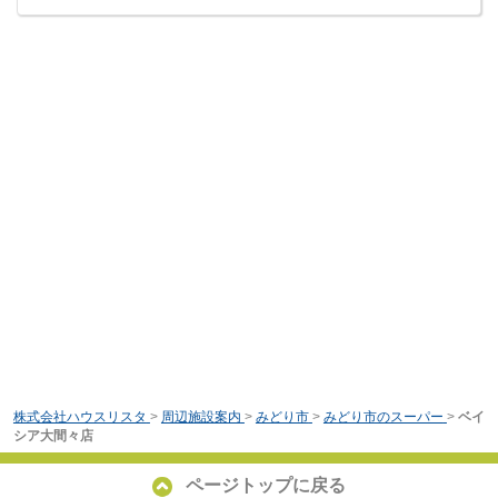
株式会社ハウスリスタ
>
周辺施設案内
>
みどり市
>
みどり市のスーパー
>
ベイ
シア大間々店
ページトップに戻る