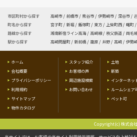
市区町村から探す
高崎市
/
前橋市
/
熊谷市
/
伊勢崎市
/
深谷市
/
町名から探す
宮子町
/
新堀
/
飯塚町
/
東方
/
上柴町西
/
曙町
/
路線から探す
湘南新宿ライン高海
/
高崎線
/
秩父鉄道
/
両毛
駅から探す
高崎問屋町
/
新前橋
/
籠原
/
井野
/
高崎
/
伊勢
ホーム
スタッフ紹介
土地
会社概要
お客様の声
新築
プライバシーポリシー
周辺施設検索
インターネッ
利用規約
お問い合わせ
ルームシェア
サイトマップ
ペット可
物件カタログ
Copyright(c) 株式会