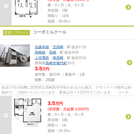
敷：0ヶ月｜礼：0ヶ月
所在階：1階
間取り：1DK
面積：36.00㎡
コーポミルクール
賃貸｜アパート
信越本線
「
北高崎
」駅 徒歩17分
高崎線
「
高崎
」駅 徒歩24分
上信電鉄
「
南高崎
」駅 徒歩31分
群馬県
高崎市
堰代町
20-5
3.5
万円
築年数：築25年 ｜募集中：
1室
階数：2階建
徒歩27分の距離に群馬県立高崎高等学校があるのも魅力。デザイナーズ物件は独
創的で、ご好評いただいています。家賃は月々3.5万円でございます。「コーポミ
ルクール」のここがイチオシ...
3.5
万
円
(管理費・共益費 3,000円)
敷：0ヶ月｜礼：0ヶ月
所在階：1階
間取り：1K
面積：24.29㎡