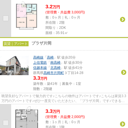
い、「しんでんハイツⅡ」です！...
3.2
万
円
(管理費・共益費 3,000円)
敷：0ヶ月｜礼：0ヶ月
所在階：2階
間取り：2DK
面積：35.91㎡
プラザ片岡
賃貸｜アパート
高崎線
「
高崎
」駅 徒歩20分
上信電鉄
「
南高崎
」駅 徒歩30分
信越本線
「
北高崎
」駅 徒歩41分
群馬県
高崎市
片岡町
３丁目14-28
3.3
万円
築年数：築41年 ｜募集中：
1室
階数：2階建
眺望良好なアパートで魅力的です♪こちらの物件はアパートです♪こちらは家賃3.3
万円のアパートです♪ぜひ一度見ていただきたい、「プラザ片岡」です♪できるだ
け早めに不動産情報を集めた...
3.3
万
円
(管理費・共益費 2,000円)
敷：1ヶ月｜礼：0ヶ月
所在階：1階