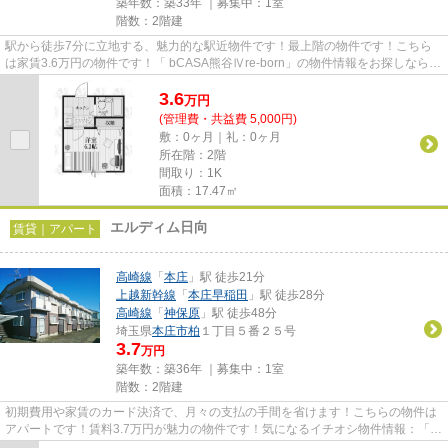
築年数：築33年 ｜募集中：
1室
階数：2階建
駅から徒歩7分に立地する、魅力的な駅近物件です！最上階の物件です！こちら
は家賃3.6万円の物件です！「 bCASA熊⾕Ⅳre-born」の物件情報をお探しならお
気軽にお問い合わせください！...
3.6
万
円
(管理費・共益費 5,000円)
敷：0ヶ月｜礼：0ヶ月
所在階：2階
間取り：1K
面積：17.47㎡
エルディム日向
賃貸｜アパート
高崎線
「
本庄
」駅 徒歩21分
上越新幹線
「
本庄早稲田
」駅 徒歩28分
高崎線
「
神保原
」駅 徒歩48分
埼玉県
本庄市
柏
１丁目５番２５号
3.7
万円
築年数：築36年 ｜募集中：
1室
階数：2階建
初期費用や家賃のカード決済で、月々の支払の手間を省けます！こちらの物件は
アパートです！賃料3.7万円が魅力の物件です！気になるイチオシ物件情報：「エ
ルディム日向」！本庄市の物...