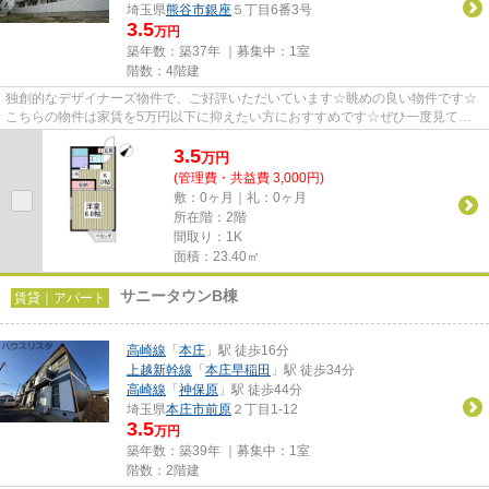
埼玉県
熊谷市
銀座
５丁目6番3号
3.5
万円
築年数：築37年 ｜募集中：
1室
階数：4階建
独創的なデザイナーズ物件で、ご好評いただいています☆眺めの良い物件です☆
こちらの物件は家賃を5万円以下に抑えたい方におすすめです☆ぜひ一度見てい
ただきたい、「日成マンション」...
3.5
万
円
(管理費・共益費 3,000円)
敷：0ヶ月｜礼：0ヶ月
所在階：2階
間取り：1K
面積：23.40㎡
サニータウンB棟
賃貸｜アパート
高崎線
「
本庄
」駅 徒歩16分
上越新幹線
「
本庄早稲田
」駅 徒歩34分
高崎線
「
神保原
」駅 徒歩44分
埼玉県
本庄市
前原
２丁目1-12
3.5
万円
築年数：築39年 ｜募集中：
1室
階数：2階建