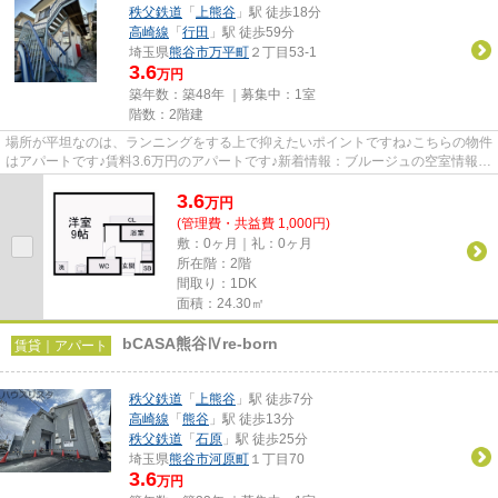
秩父鉄道
「
上熊谷
」駅 徒歩18分
高崎線
「
行田
」駅 徒歩59分
埼玉県
熊谷市
万平町
２丁目53-1
3.6
万円
築年数：築48年 ｜募集中：
1室
階数：2階建
場所が平坦なのは、ランニングをする上で抑えたいポイントですね♪こちらの物件
はアパートです♪賃料3.6万円のアパートです♪新着情報：ブルージュの空室情報な
らコチラ♪当社スタッフが地...
3.6
万
円
(管理費・共益費 1,000円)
敷：0ヶ月｜礼：0ヶ月
所在階：2階
間取り：1DK
面積：24.30㎡
bCASA熊⾕Ⅳre-born
賃貸｜アパート
秩父鉄道
「
上熊谷
」駅 徒歩7分
高崎線
「
熊谷
」駅 徒歩13分
秩父鉄道
「
石原
」駅 徒歩25分
埼玉県
熊谷市
河原町
１丁目70
3.6
万円