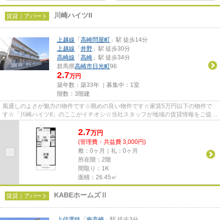
川崎ハイツII
賃貸｜アパート
上越線
「
高崎問屋町
」駅 徒歩14分
上越線
「
井野
」駅 徒歩30分
高崎線
「
高崎
」駅 徒歩34分
群馬県
高崎市
日光町
96
2.7
万円
築年数：築33年 ｜募集中：
1室
階数：3階建
風通しのよさが魅力の物件です☆眺めの良い物件です☆家賃5万円以下の物件で
す☆「川崎ハイツII」のここがイチオシ☆当社スタッフが地域の賃貸情報をご提供
いたします☆お客様のこだわりや...
2.7
万
円
(管理費・共益費 3,000円)
敷：0ヶ月｜礼：0ヶ月
所在階：2階
間取り：1K
面積：26.45㎡
KABEホームズⅡ
賃貸｜アパート
上信電鉄
「
南高崎
」駅 徒歩3分