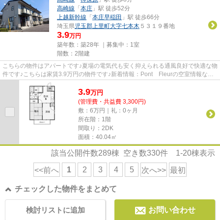
高崎線
「
本庄
」駅 徒歩52分
上越新幹線
「
本庄早稲田
」駅 徒歩66分
埼玉県
児玉郡上里町
大字七本木
５３１９番地
3.9
万円
築年数：築28年 ｜募集中：
1室
階数：2階建
こちらの物件はアパートです♪夏場の電気代も安く抑えられる通風良好で快適な物
件です♪こちらは家賃3.9万円の物件です♪新着情報：Pont Fleurの空室情報なら
コチラ♪できるだけ早めに不...
3.9
万
円
(管理費・共益費 3,300円)
敷：6万円｜礼：0ヶ月
所在階：1階
間取り：2DK
面積：40.04㎡
該当公開件数
289
棟 空き数
330
件
1-20
棟表示
1
2
3
4
5
<<前へ
次へ>>
最初
チェックした物件をまとめて
検討リストに追加
お問い合わせ