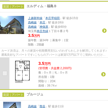
エルディム・福島Ｂ
賃貸｜アパート
上越新幹線
「
本庄早稲田
」駅 徒歩15分
高崎線
「
本庄
」駅 徒歩18分
高崎線
「
神保原
」駅 徒歩60分
埼玉県
本庄市
緑
１丁目６番２号
3.5
万円
築年数：築34年 ｜募集中：
1室
階数：2階建
カード決済は、月々の家賃や初期費用支払いのわずらわしさを解消してくれます♪
通風良好なアパートです♪こちらのアパートは家賃5万円以下でご契約いただけま
す♪「エルディム・福島B」の...
3.5
万
円
(管理費・共益費 2,200円)
敷：0ヶ月｜礼：0ヶ月
所在階：1階
間取り：2DK
面積：39.74㎡
ブルージュ
賃貸｜アパート
高崎線
「
熊谷
」駅 徒歩11分