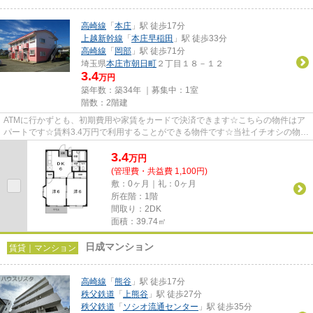
高崎線
「
本庄
」駅 徒歩17分
上越新幹線
「
本庄早稲田
」駅 徒歩33分
高崎線
「
岡部
」駅 徒歩71分
埼玉県
本庄市
朝日町
２丁目１８－１２
3.4
万円
築年数：築34年 ｜募集中：
1室
階数：2階建
ATMに行かずとも、初期費用や家賃をカードで決済できます☆こちらの物件はア
パートです☆賃料3.4万円で利用することができる物件です☆当社イチオシの物件
の「エルディム・山田」☆ぜひ一...
3.4
万
円
(管理費・共益費 1,100円)
敷：0ヶ月｜礼：0ヶ月
所在階：1階
間取り：2DK
面積：39.74㎡
日成マンション
賃貸｜マンション
高崎線
「
熊谷
」駅 徒歩17分
秩父鉄道
「
上熊谷
」駅 徒歩27分
秩父鉄道
「
ソシオ流通センター
」駅 徒歩35分