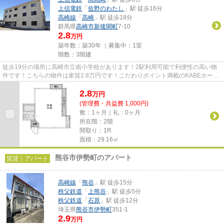
上信電鉄
「
佐野のわたし
」駅 徒歩16分
高崎線
「
高崎
」駅 徒歩18分
群馬県
高崎市
新後閑町
7-10
2.8
万円
築年数：築30年 ｜募集中：
1室
階数：3階建
徒歩19分の場所に高崎市立南小学校があります！2駅利用可能で利便性の高い物
件です！こちらの物件は家賃2.8万円です！こだわりポイント満載のKABEホーム
ズⅡ！高崎市エリアにある賃貸情...
2.8
万
円
(管理費・共益費 1,000円)
敷：1ヶ月｜礼：0ヶ月
所在階：2階
間取り：1R
面積：29.16㎡
熊谷市伊勢町のアパート
賃貸｜アパート
高崎線
「
熊谷
」駅 徒歩15分
秩父鉄道
「
上熊谷
」駅 徒歩5分
秩父鉄道
「
石原
」駅 徒歩12分
埼玉県
熊谷市
伊勢町
351-1
2.9
万円