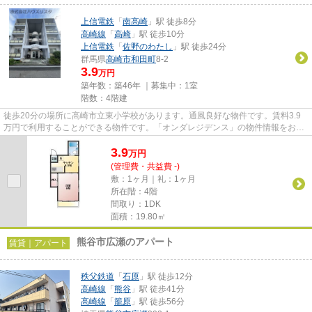
上信電鉄
「
南高崎
」駅 徒歩8分
高崎線
「
高崎
」駅 徒歩10分
上信電鉄
「
佐野のわたし
」駅 徒歩24分
群馬県
高崎市
和田町
8-2
3.9
万円
築年数：築46年 ｜募集中：
1室
階数：4階建
徒歩20分の場所に高崎市立東小学校があります。通風良好な物件です。賃料3.9
万円で利用することができる物件です。「オンダレジデンス」の物件情報をお探
しならお気軽にお問い合わせ下...
3.9
万
円
(管理費・共益費 -)
敷：1ヶ月｜礼：1ヶ月
所在階：4階
間取り：1DK
面積：19.80㎡
熊谷市広瀬のアパート
賃貸｜アパート
秩父鉄道
「
石原
」駅 徒歩12分
高崎線
「
熊谷
」駅 徒歩41分
高崎線
「
籠原
」駅 徒歩56分