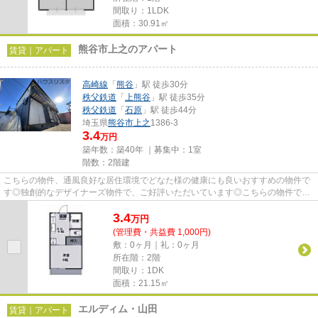
間取り：1LDK
面積：30.91㎡
熊谷市上之のアパート
賃貸｜アパート
高崎線
「
熊谷
」駅 徒歩30分
秩父鉄道
「
上熊谷
」駅 徒歩35分
秩父鉄道
「
石原
」駅 徒歩44分
埼玉県
熊谷市
上之
1386-3
3.4
万円
築年数：築40年 ｜募集中：
1室
階数：2階建
こちらの物件、通風良好な居住環境でどなた様の健康にも良いおすすめの物件で
す◎独創的なデザイナーズ物件で、ご好評いただいています◎こちらの物件では
初期費用をカードでお支払いい...
3.4
万
円
(管理費・共益費 1,000円)
敷：0ヶ月｜礼：0ヶ月
所在階：2階
間取り：1DK
面積：21.15㎡
エルディム・山田
賃貸｜アパート