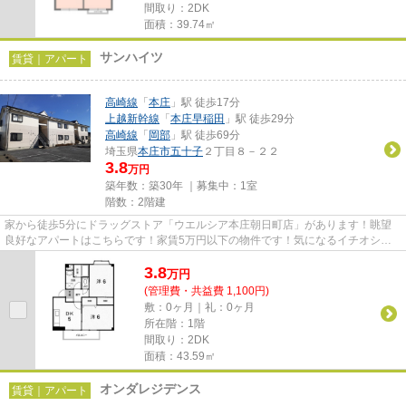
間取り：2DK
面積：39.74㎡
サンハイツ
賃貸｜アパート
高崎線
「
本庄
」駅 徒歩17分
上越新幹線
「
本庄早稲田
」駅 徒歩29分
高崎線
「
岡部
」駅 徒歩69分
埼玉県
本庄市
五十子
２丁目８－２２
3.8
万円
築年数：築30年 ｜募集中：
1室
階数：2階建
家から徒歩5分にドラッグストア「ウエルシア本庄朝日町店」があります！眺望
良好なアパートはこちらです！家賃5万円以下の物件です！気になるイチオシ物
件情報：「サンハイツ」！本庄...
3.8
万
円
(管理費・共益費 1,100円)
敷：0ヶ月｜礼：0ヶ月
所在階：1階
間取り：2DK
面積：43.59㎡
オンダレジデンス
賃貸｜アパート