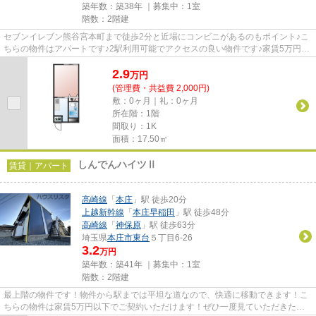
築年数：築38年 ｜募集中：
1室
階数：2階建
セブンイレブン熊谷宮本町まで徒歩2分と近場にコンビニがあるのもポイント♪こ
ちらの物件はアパートです♪2駅利用可能でアクセスの良い物件です♪家賃5万円以
下の物件です♪熊谷市エリアに...
2.9
万
円
(管理費・共益費 2,000円)
敷：0ヶ月｜礼：0ヶ月
所在階：1階
間取り：1K
面積：17.50㎡
しんでんハイツⅡ
賃貸｜アパート
高崎線
「
本庄
」駅 徒歩20分
上越新幹線
「
本庄早稲田
」駅 徒歩48分
高崎線
「
神保原
」駅 徒歩63分
埼玉県
本庄市
東台
５丁目6-26
3.2
万円
築年数：築41年 ｜募集中：
1室
階数：2階建
最上階の物件です！物件から駅までは平坦な道なので、快適に移動できます！こ
ちらの物件は家賃5万円以下でご契約いただけます！ぜひ一度見ていただきた