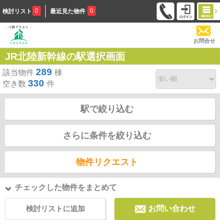
0
0
検討リスト
最近見た物件
お問合せ
JR北陸新幹線の駅選択画面
289
該当物件
棟
330
空き数
件
駅で絞り込む
さらに条件を絞り込む
物件リクエスト
チェックした物件をまとめて
検討リストに追加
お問い合わせ