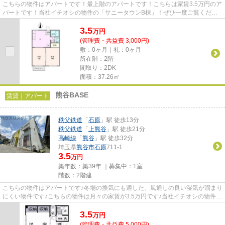
こちらの物件はアパートです！最上階のアパートです！こちらは家賃3.5万円のア
パートです！当社イチオシの物件の「サニータウンB棟」！ぜひ一度ご覧くださ
い！本庄市エリアにある賃貸...
3.5
万
円
(管理費・共益費 3,000円)
敷：0ヶ月｜礼：0ヶ月
所在階：2階
間取り：2DK
面積：37.26㎡
熊谷BASE
賃貸｜アパート
秩父鉄道
「
石原
」駅 徒歩13分
秩父鉄道
「
上熊谷
」駅 徒歩21分
高崎線
「
熊谷
」駅 徒歩32分
埼玉県
熊谷市
石原
711-1
3.5
万円
築年数：築39年 ｜募集中：
1室
階数：2階建
こちらの物件はアパートです♪冬場の換気にも適した、風通しの良い湿気が溜まり
にくい物件です♪こちらの物件は月々の家賃が3.5万円です♪当社イチオシの物件の
「熊谷BASE」♪ぜひ一度ご覧...
3.5
万
円
(管理費・共益費 5,000円)