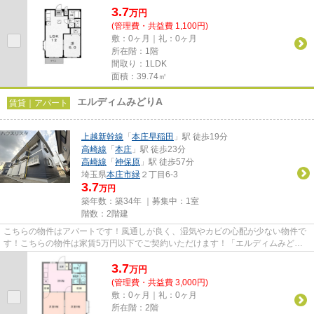
3.7
万
円
(管理費・共益費 1,100円)
敷：0ヶ月｜礼：0ヶ月
所在階：1階
間取り：1LDK
面積：39.74㎡
エルディムみどりA
賃貸｜アパート
上越新幹線
「
本庄早稲田
」駅 徒歩19分
高崎線
「
本庄
」駅 徒歩23分
高崎線
「
神保原
」駅 徒歩57分
埼玉県
本庄市
緑
２丁目6-3
3.7
万円
築年数：築34年 ｜募集中：
1室
階数：2階建
こちらの物件はアパートです！風通しが良く、湿気やカビの心配が少ない物件で
す！こちらの物件は家賃5万円以下でご契約いただけます！「エルディムみどり
A」のここがイチオシ！本庄市...
3.7
万
円
(管理費・共益費 3,000円)
敷：0ヶ月｜礼：0ヶ月
所在階：2階