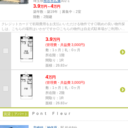
埼玉県
熊谷市
広瀬
302-1
3.9
4
万円～
万円
築年数：築19年 ｜募集中：
2室
階数：2階建
クレジットカードで初期費用をお支払いいただける物件です◎眺めの良い物件探
しは、こちらの場所はいかがですか◎こちらの物件は自走式駐車場がご利用いた
だけます◎こちらの物件は家賃3....
3.9
万
円
(管理費・共益費 3,000円)
敷：1ヶ月｜礼：0ヶ月
所在階：1階
間取り：1R
面積：26.83㎡
4
万
円
(管理費・共益費 3,000円)
敷：1ヶ月｜礼：0ヶ月
所在階：2階
間取り：1R
面積：26.83㎡
Ｐｏｎｔ Ｆｌｅｕｒ
賃貸｜アパート
高崎線
「
神保原
」駅 徒歩8分