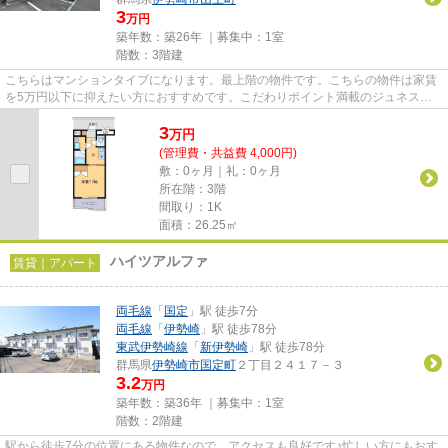
3
万円
築年数：築26年 ｜募集中：
1室
階数：3階建
こちらはマンションタイプになります。最上階の物件です。こちらの物件は家賃
を5万円以下に抑えたい方におすすめです。こだわりポイント満載のジュネスマ
ンション。実際に物件をご覧に...
3
万
円
(管理費・共益費 4,000円)
敷：0ヶ月｜礼：0ヶ月
所在階：3階
間取り：1K
面積：26.25㎡
ハイツアルファ
賃貸｜アパート
両毛線
「
国定
」駅 徒歩7分
両毛線
「
伊勢崎
」駅 徒歩78分
東武伊勢崎線
「
新伊勢崎
」駅 徒歩78分
群馬県
伊勢崎市
国定町
２丁目２４１７－３
3.2
万円
築年数：築36年 ｜募集中：
1室
階数：2階建
駅から徒歩7分の位置にある物件なので、アクセスも良好です♪忙しい方にもおす