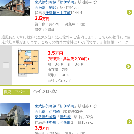
東武伊勢崎線
「
新伊勢崎
」駅 徒歩40分
両毛線
「
駒形
」駅 徒歩45分
群馬県
伊勢崎市
山王町
1144-4
3.5
万円
築年数：築42年 ｜募集中：
1室
階数：2階建
通風良好で常に新鮮な空気を送り込む物件をご案内します。こちらの物件には自
走式駐車場があります。こちらの物件の賃料は3.5万円です。新着情報：パークハ
イツAの空室情報ならコチラ...
3.5
万
円
(管理費・共益費 2,000円)
敷：0ヶ月｜礼：0ヶ月
所在階：2階
間取り：3DK
面積：42.78㎡
ハイツロゼC
賃貸｜アパート
東武伊勢崎線
「
新伊勢崎
」駅 徒歩16分
両毛線
「
伊勢崎
」駅 徒歩32分
東武伊勢崎線
「
伊勢崎
」駅 徒歩32分
群馬県
伊勢崎市
今泉町
１丁目1379-1
3.5
万円
築年数：築39年 ｜募集中：
1室