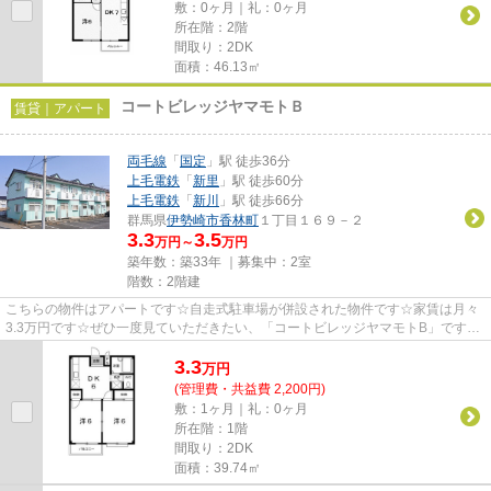
敷：0ヶ月｜礼：0ヶ月
所在階：2階
間取り：2DK
面積：46.13㎡
コートビレッジヤマモトＢ
賃貸｜アパート
両毛線
「
国定
」駅 徒歩36分
上毛電鉄
「
新里
」駅 徒歩60分
上毛電鉄
「
新川
」駅 徒歩66分
群馬県
伊勢崎市
香林町
１丁目１６９－２
3.3
3.5
万円～
万円
築年数：築33年 ｜募集中：
2室
階数：2階建
こちらの物件はアパートです☆自走式駐車場が併設された物件です☆家賃は月々
3.3万円です☆ぜひ一度見ていただきたい、「コートビレッジヤマモトB」です☆
できるだけ早めに不動産情報を集...
3.3
万
円
(管理費・共益費 2,200円)
敷：1ヶ月｜礼：0ヶ月
所在階：1階
間取り：2DK
面積：39.74㎡