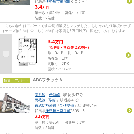
群馬県
伊勢崎市
長沼町
６０２－４
3.4
万円
築年数：築34年 ｜募集中：
1室
階数：2階建
こちらの物件はアパートです◎周辺環境とマッチした、おしゃれな住環境のデザ
イナーズ物件物件◎こちらの物件は家賃を5万円以下に抑えたい方におすすめで
す◎当社イチオシの物件の「メゾ...
3.4
万
円
(管理費・共益費 2,800円)
敷：0ヶ月｜礼：0ヶ月
所在階：1階
間取り：2DK
面積：39.74㎡
ABCフラッツＡ
賃貸｜アパート
両毛線
「
伊勢崎
」駅 徒歩47分
両毛線
「
駒形
」駅 徒歩48分
東武伊勢崎線
「
新伊勢崎
」駅 徒歩54分
群馬県
伊勢崎市
宮子町
3606－5
3.5
万円
築年数：築26年 ｜募集中：
1室
階数：2階建