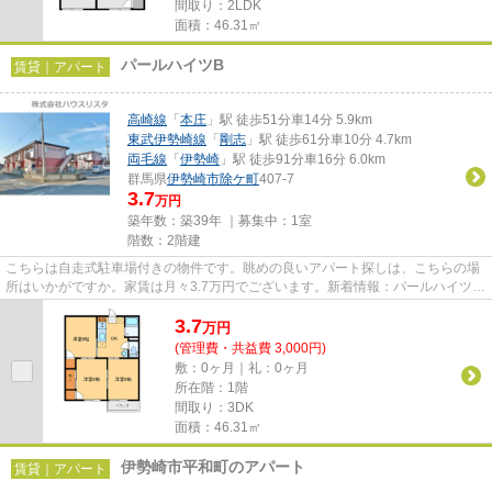
間取り：2LDK
面積：46.31㎡
パールハイツB
賃貸｜アパート
高崎線
「
本庄
」駅 徒歩51分車14分 5.9km
東武伊勢崎線
「
剛志
」駅 徒歩61分車10分 4.7km
両毛線
「
伊勢崎
」駅 徒歩91分車16分 6.0km
群馬県
伊勢崎市
除ケ町
407-7
3.7
万円
築年数：築39年 ｜募集中：
1室
階数：2階建
こちらは自走式駐車場付きの物件です。眺めの良いアパート探しは、こちらの場
所はいかがですか。家賃は月々3.7万円でございます。新着情報：パールハイツB
の空室情報ならコチラ。伊勢...
3.7
万
円
(管理費・共益費 3,000円)
敷：0ヶ月｜礼：0ヶ月
所在階：1階
間取り：3DK
面積：46.31㎡
伊勢崎市平和町のアパート
賃貸｜アパート