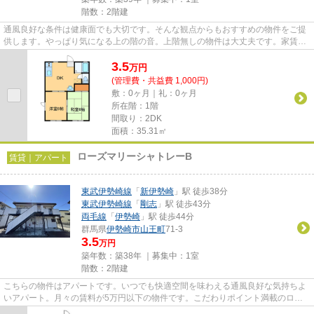
階数：2階建
通風良好な条件は健康面でも大切です。そんな観点からもおすすめの物件をご提
供します。やっぱり気になる上の階の音。上階無しの物件は大丈夫です。家賃は
月々3.5万円でございます。気...
3.5
万
円
(管理費・共益費 1,000円)
敷：0ヶ月｜礼：0ヶ月
所在階：1階
間取り：2DK
面積：35.31㎡
ローズマリーシャトレーB
賃貸｜アパート
東武伊勢崎線
「
新伊勢崎
」駅 徒歩38分
東武伊勢崎線
「
剛志
」駅 徒歩43分
両毛線
「
伊勢崎
」駅 徒歩44分
群馬県
伊勢崎市
山王町
71-3
3.5
万円
築年数：築38年 ｜募集中：
1室
階数：2階建
こちらの物件はアパートです。いつでも快適空間を味わえる通風良好な気持ちよ
いアパート。月々の賃料が5万円以下の物件です。こだわりポイント満載のロー
ズマリーシャトレーB。できる...