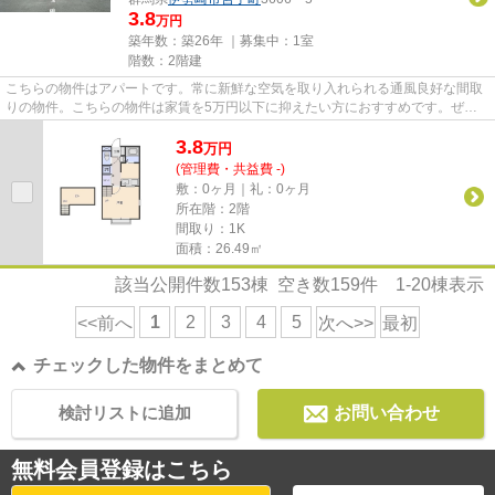
3.8
万円
築年数：築26年 ｜募集中：
1室
階数：2階建
こちらの物件はアパートです。常に新鮮な空気を取り入れられる通風良好な間取
りの物件。こちらの物件は家賃を5万円以下に抑えたい方におすすめです。ぜひ
一度見ていただきたい、「ABC...
3.8
万
円
(管理費・共益費 -)
敷：0ヶ月｜礼：0ヶ月
所在階：2階
間取り：1K
面積：26.49㎡
該当公開件数
153
棟 空き数
159
件
1-20
棟表示
1
2
3
4
5
<<前へ
次へ>>
最初
チェックした物件をまとめて
検討リストに追加
お問い合わせ
無料会員登録はこちら