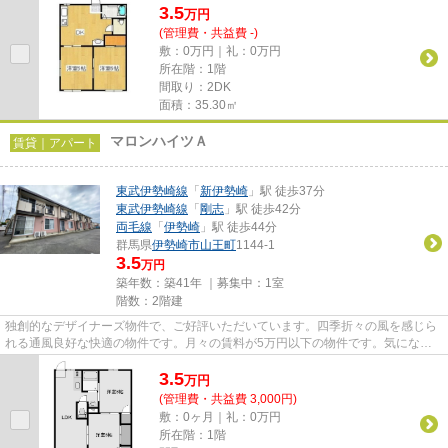
3.5
万
円
(管理費・共益費 -)
敷：0万円｜礼：0万円
所在階：1階
間取り：2DK
面積：35.30㎡
マロンハイツＡ
賃貸｜アパート
東武伊勢崎線
「
新伊勢崎
」駅 徒歩37分
東武伊勢崎線
「
剛志
」駅 徒歩42分
両毛線
「
伊勢崎
」駅 徒歩44分
群馬県
伊勢崎市
山王町
1144-1
3.5
万円
築年数：築41年 ｜募集中：
1室
階数：2階建
独創的なデザイナーズ物件で、ご好評いただいています。四季折々の風を感じら
れる通風良好な快適の物件です。月々の賃料が5万円以下の物件です。気になる
イチオシ物件情報：「マロンハ...
3.5
万
円
(管理費・共益費 3,000円)
敷：0ヶ月｜礼：0万円
所在階：1階