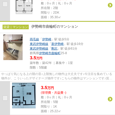
敷：0ヶ月｜礼：0ヶ月
所在階：2階
間取り：2DK
面積：35.30㎡
伊勢崎市曲輪町のマンション
賃貸｜マンション
両毛線
「
伊勢崎
」駅 徒歩5分
東武伊勢崎線
「
新伊勢崎
」駅 徒歩16分
東武伊勢崎線
「
剛志
」駅 徒歩61分
群馬県
伊勢崎市
曲輪町
25-8
3.5
万円
築年数：築42年 ｜募集中：
1室
階数：5階建
やっぱり気になる上の階の音♪上階無しの物件は大丈夫です♪今注目を集めている
物件が、こういったデザイナーズ物件です♪こちらの物件はマンションです♪賃料
5万円以下の物件をお探しのお...
3.5
万
円
(管理費・共益費 -)
敷：0ヶ月｜礼：0ヶ月
所在階：5階
間取り：1K
面積：25.22㎡