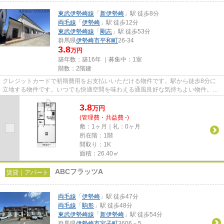
東武伊勢崎線
「
新伊勢崎
」駅 徒歩8分
両毛線
「
伊勢崎
」駅 徒歩12分
東武伊勢崎線
「
剛志
」駅 徒歩53分
群馬県
伊勢崎市
平和町
26-34
3.8
万円
築年数：築16年 ｜募集中：
1室
階数：2階建
クレジットカードで初期費用をお支払いいただける物件です。駅から徒歩8分に
立地する物件です。いつでも快適空間を味わえる通風良好な気持ちよい物件。
月々の賃料が5万円以下の物件で...
3.8
万
円
(管理費・共益費 -)
敷：1ヶ月｜礼：0ヶ月
所在階：1階
間取り：1K
面積：26.40㎡
ABCフラッツA
賃貸｜アパート
両毛線
「
伊勢崎
」駅 徒歩47分
両毛線
「
駒形
」駅 徒歩48分
東武伊勢崎線
「
新伊勢崎
」駅 徒歩54分
群馬県
伊勢崎市
宮子町
3606－5