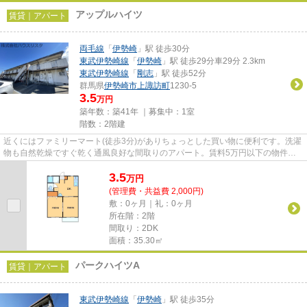
アップルハイツ
賃貸｜アパート
両毛線
「
伊勢崎
」駅 徒歩30分
東武伊勢崎線
「
伊勢崎
」駅 徒歩29分車29分 2.3km
東武伊勢崎線
「
剛志
」駅 徒歩52分
群馬県
伊勢崎市
上諏訪町
1230-5
3.5
万円
築年数：築41年 ｜募集中：
1室
階数：2階建
近くにはファミリーマート(徒歩3分)がありちょっとした買い物に便利です。洗濯
物も自然乾燥ですぐ乾く通風良好な間取りのアパート。賃料5万円以下の物件を
お探しのお客様におすすめで...
3.5
万
円
(管理費・共益費 2,000円)
敷：0ヶ月｜礼：0ヶ月
所在階：2階
間取り：2DK
面積：35.30㎡
パークハイツA
賃貸｜アパート
東武伊勢崎線
「
伊勢崎
」駅 徒歩35分