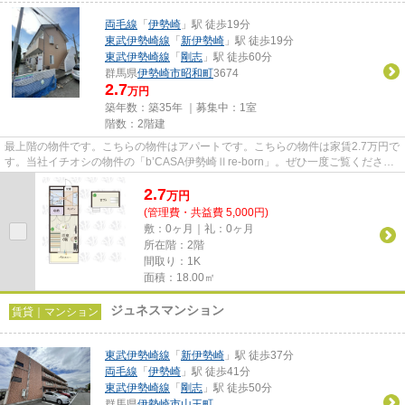
両毛線
「
伊勢崎
」駅 徒歩19分
東武伊勢崎線
「
新伊勢崎
」駅 徒歩19分
東武伊勢崎線
「
剛志
」駅 徒歩60分
群馬県
伊勢崎市
昭和町
3674
2.7
万円
築年数：築35年 ｜募集中：
1室
階数：2階建
最上階の物件です。こちらの物件はアパートです。こちらの物件は家賃2.7万円で
す。当社イチオシの物件の「b’CASA伊勢崎Ⅱre-born」。ぜひ一度ご覧くださ
い。伊勢崎市にある賃貸物件情報...
2.7
万
円
(管理費・共益費 5,000円)
敷：0ヶ月｜礼：0ヶ月
所在階：2階
間取り：1K
面積：18.00㎡
ジュネスマンション
賃貸｜マンション
東武伊勢崎線
「
新伊勢崎
」駅 徒歩37分
両毛線
「
伊勢崎
」駅 徒歩41分
東武伊勢崎線
「
剛志
」駅 徒歩50分
群馬県
伊勢崎市
山王町