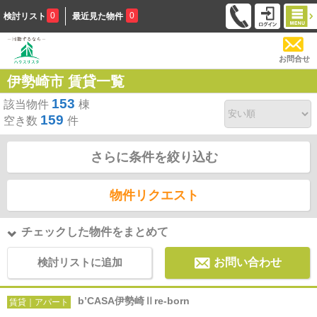
0
0
検討リスト
最近見た物件
お問合せ
伊勢崎市 賃貸一覧
153
該当物件
棟
159
空き数
件
さらに条件を絞り込む
物件リクエスト
チェックした物件をまとめて
検討リストに追加
お問い合わせ
b’CASA伊勢崎Ⅱre-born
賃貸｜アパート