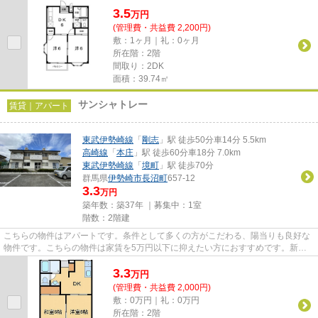
3.5
万
円
(管理費・共益費 2,200円)
敷：1ヶ月｜礼：0ヶ月
所在階：2階
間取り：2DK
面積：39.74㎡
サンシャトレー
賃貸｜アパート
東武伊勢崎線
「
剛志
」駅 徒歩50分車14分 5.5km
高崎線
「
本庄
」駅 徒歩60分車18分 7.0km
東武伊勢崎線
「
境町
」駅 徒歩70分
群馬県
伊勢崎市
長沼町
657-12
3.3
万円
築年数：築37年 ｜募集中：
1室
階数：2階建
こちらの物件はアパートです。条件として多くの方がこだわる、陽当りも良好な
物件です。こちらの物件は家賃を5万円以下に抑えたい方におすすめです。新着
情報：サンシャトレーの空室情...
3.3
万
円
(管理費・共益費 2,000円)
敷：0万円｜礼：0万円
所在階：2階