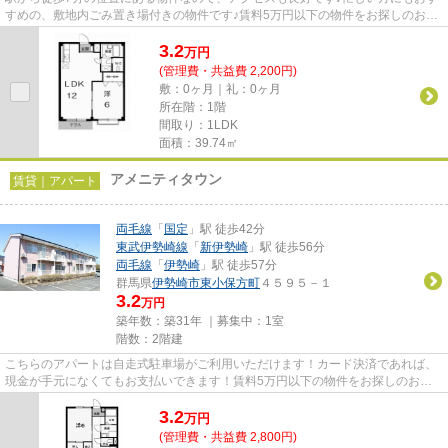
すめの、敷地内ごみ置き場付きの物件です♪賃料5万円以下の物件をお探しのお客
様におすすめです♪こだわりポ...
3.2
万
円
(管理費・共益費 2,200円)
敷：0ヶ月｜礼：0ヶ月
所在階：1階
間取り：1LDK
面積：39.74㎡
アメニティタウン
賃貸｜アパート
両毛線
「
国定
」駅 徒歩42分
東武伊勢崎線
「
新伊勢崎
」駅 徒歩56分
両毛線
「
伊勢崎
」駅 徒歩57分
群馬県
伊勢崎市
東小保方町
４５９５－１
3.2
万円
築年数：築31年 ｜募集中：
1室
階数：2階建
こちらのアパートは自走式駐車場がご利用いただけます！カード決済であれば、
現金が手元になくてもお支払いできます！賃料5万円以下の物件をお探しのお客
様におすすめです！「アメニテ...
3.2
万
円
(管理費・共益費 2,800円)