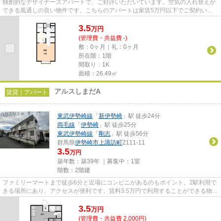
独創的なデザイナーズアパートで、ご好評いただいています。空気の入れ替えが
できる風通しの良い物件です。こちらのアパートは家賃5万円以下でご契約いた
だけます。当社イチオシの物件...
3.5
万
円
(管理費・共益費 -)
敷：0ヶ月｜礼：0ヶ月
所在階：1階
間取り：1K
面積：26.49㎡
アルスしまだA
賃貸｜アパート
東武伊勢崎線
「
新伊勢崎
」駅 徒歩24分
両毛線
「
伊勢崎
」駅 徒歩25分
東武伊勢崎線
「
剛志
」駅 徒歩56分
群馬県
伊勢崎市
上諏訪町
2111-11
3.5
万円
築年数：築39年 ｜募集中：
1室
階数：2階建
ファミリーマートまで徒歩6分と近場にコンビニがあるのもポイント。2駅利用で
きる場所にあり、アクセスが便利です。賃料3.5万円で利用することができる物件
です。当社イチオシの物件の...
3.5
万
円
(管理費・共益費 2,000円)