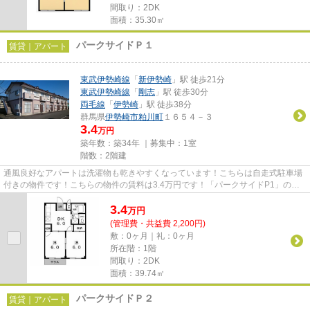
間取り：2DK
面積：35.30㎡
パークサイドＰ１
賃貸｜アパート
東武伊勢崎線
「
新伊勢崎
」駅 徒歩21分
東武伊勢崎線
「
剛志
」駅 徒歩30分
両毛線
「
伊勢崎
」駅 徒歩38分
群馬県
伊勢崎市
粕川町
１６５４－３
3.4
万円
築年数：築34年 ｜募集中：
1室
階数：2階建
通風良好なアパートは洗濯物も乾きやすくなっています！こちらは自走式駐車場
付きの物件です！こちらの物件の賃料は3.4万円です！「パークサイドP1」のこ
こがイチオシ！伊勢崎市エリア...
3.4
万
円
(管理費・共益費 2,200円)
敷：0ヶ月｜礼：0ヶ月
所在階：1階
間取り：2DK
面積：39.74㎡
パークサイドＰ２
賃貸｜アパート