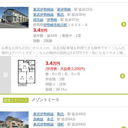
東武伊勢崎線
「
新伊勢崎
」駅 徒歩22分
東武伊勢崎線
「
剛志
」駅 徒歩30分
両毛線
「
伊勢崎
」駅 徒歩37分
群馬県
伊勢崎市
粕川町
１６５４－６
3.4
万円
築年数：築34年 ｜募集中：
1室
階数：2階建
お車をお持ちの方にオススメの、自走式駐車場を利用できる物件です！こちらの
物件はアパートです！こちらの物件の賃料は3.4万円です！気になるイチオシ物件
情報：「パークサイドP2」！...
3.4
万
円
(管理費・共益費 2,200円)
敷：0ヶ月｜礼：0ヶ月
所在階：1階
間取り：2DK
面積：39.74㎡
メゾントミーⅡ
賃貸｜アパート
東武伊勢崎線
「
剛志
」駅 徒歩49分
高崎線
「
本庄
」駅 徒歩64分
東武伊勢崎線
「
境町
」駅 徒歩68分