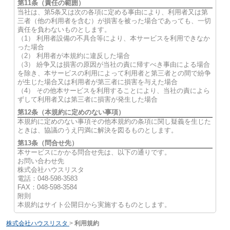
第11条（責任の範囲）
当社は、第5条又は次の各項に定める事由により、利用者又は第
三者（他の利用者を含む）が損害を被った場合であっても、一切
責任を負わないものとします。
（1） 利用者設備の不具合等により、本サービスを利用できなか
った場合
（2） 利用者が本規約に違反した場合
（3） 紛争又は損害の原因が当社の責に帰すべき事由による場合
を除き、本サービスの利用によって利用者と第三者との間で紛争
が生じた場合又は利用者が第三者に損害を与えた場合
（4） その他本サービスを利用することにより、当社の責によら
ずして利用者又は第三者に損害が発生した場合
第12条（本規約に定めのない事項）
本規約に定めのない事項その他本規約の条項に関し疑義を生じた
ときは、協議のうえ円満に解決を図るものとします。
第13条（問合せ先）
本サービスにかかる問合せ先は、以下の通りです。
お問い合わせ先
株式会社ハウスリスタ
電話：048-598-3583
FAX：048-598-3584
附則
本規約はサイト公開日から実施するものとします。
株式会社ハウスリスタ
>
利用規約