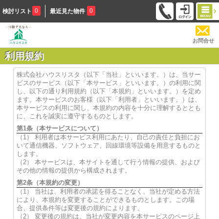
0
0
検討リスト
最近見た物件
お問合せ
利用規約
株式会社ハウスリスタ（以下「当社」といいます。）は、当サー
ビスのサービス（以下「本サービス」といいます。）の利用に関
し、以下の通り利用規約（以下「本規約」といいます。）を定め
ます。本サービスのお客様（以下「利用者」といいます。）は、
本サービスの利用に関し、本規約の内容を十分に理解するととも
に、これを誠実に遵守するものとします。
第1条（本サービスについて）
（1） 利用者は本サービス利用にあたり、自己の責任と負担にお
いて通信機器、ソフトウェア、回線環境等設備を用意するものと
します。
（2） 本サービスは、本サイトを通して行う情報の提供、および
その他の情報の提供から構成されます。
第2条（本規約の変更）
（1） 当社は、利用者の承諾を得ることなく、当社が定める方法
により、本規約を変更することができるものとします。この場
合、提供条件等は変更後の規約によります。
（2） 変更後の規約は、当社が変更内容を本サービスのページ上