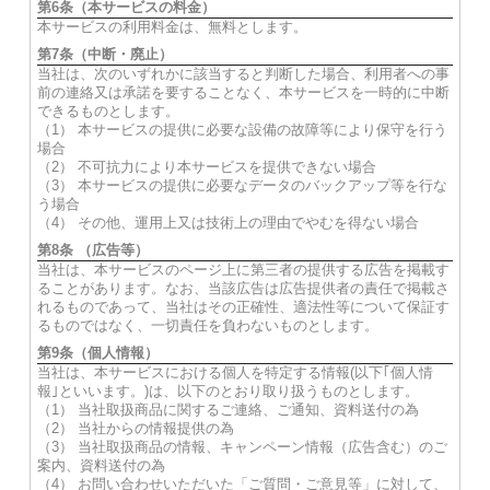
第6条（本サービスの料金）
本サービスの利用料金は、無料とします。
第7条（中断・廃止）
当社は、次のいずれかに該当すると判断した場合、利用者への事
前の連絡又は承諾を要することなく、本サービスを一時的に中断
できるものとします。
（1） 本サービスの提供に必要な設備の故障等により保守を行う
場合
（2） 不可抗力により本サービスを提供できない場合
（3） 本サービスの提供に必要なデータのバックアップ等を行な
う場合
（4） その他、運用上又は技術上の理由でやむを得ない場合
第8条 （広告等）
当社は、本サービスのページ上に第三者の提供する広告を掲載す
ることがあります。なお、当該広告は広告提供者の責任で掲載さ
れるものであって、当社はその正確性、適法性等について保証す
るものではなく、一切責任を負わないものとします。
第9条（個人情報）
当社は、本サービスにおける個人を特定する情報(以下｢個人情
報｣といいます。)は、以下のとおり取り扱うものとします。
（1） 当社取扱商品に関するご連絡、ご通知、資料送付の為
（2） 当社からの情報提供の為
（3） 当社取扱商品の情報、キャンペーン情報（広告含む）のご
案内、資料送付の為
（4） お問い合わせいただいた「ご質問・ご意見等」に対して、