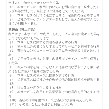
当社よりご連絡をさせていただく為
（5） 本サービスのご利用においてのお問い合わせ・発生したト
ラブル等に対して、当社よりご連絡させていただく為
（6） 本サービスを円滑に運営する為に一定期間の保管をする為
（7） 当社のマーケティングデータとして、個人が特定できない
形での利用をする為
第10条（禁止行為）
利用者は、本サービスの利用にあたり、次の各項に定める行為を
してはならないものとします。
（1） 本サービスに関する情報を改ざんする行為
（2） 利用者以外の者になりすまして本サービスを利用する行為
（3） 有害なコンピュータープログラム等を送信又は書き込む行
為
（4） 第三者又は当社の財産、名誉及びプライバシー等を侵害す
る行為
（5） 本人の同意を得ることなく又は詐欺的な手段により第三者
又は当社の個人情報を収集する行為
（6） 本サービスの利用又は提供を妨げる行為
（7） 当第三者又は当社の著作権その他の知的財産権を侵害する
行為
（8） 法令又は公序良俗に反する行為
（9） 本サービスを利用した営業活動その他営利を目的とする行
為
（10） 当社の信用を傷つけ、又は当社に損害を与える行為
（11） その他、当社が不適切と判断した行為