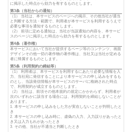
に掲示した時点から効力を有するものとします。
第3条（当社からの通知）
（1） 当社は、本サービスのページへの掲示、その他当社が適当
と判断する方法・範囲で、利用者が本サービスを利用するうえで
必要な事項を通知するものとします。
（2） 前項に定める通知は、当社が当該通知の内容を、本サービ
スのページに掲示した時点から効力を有するものとします。
第4条（著作権）
本サービスにおいて当社が提供するページ等のコンテンツ、画面
デザインその他一切の著作物の著作権は、当社又は当社が定める
者に帰属するものとします。
第5条（利用契約の締結等）
（1） 利用者は、本サービスを利用するにあたり必要な情報を入
力、当社宛に発信することにより本サービスの申し込みをするも
のとし、当該発信情報が本サービスのサーバに格納された時点
で、利用契約が成立するものとします。
（2） 当社は、前項その他本規約の規定にかかわらず、利用者が
次のいずれかに該当する場合には、利用契約を締結しないことが
あります。
1. 本サービスの申し込みをした方が実在しないことが判明したと
き
2. 本サービスの申し込み時に、虚偽の入力、入力誤りがあったと
き又は入力もれがあったとき
3. その他、当社が不適当と判断したとき