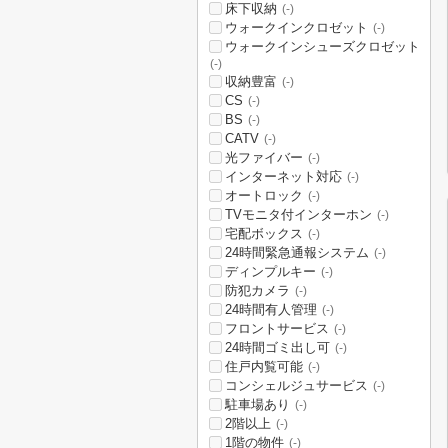
床下収納
(-)
ウォークインクロゼット
(-)
ウォークインシューズクロゼット
(-)
収納豊富
(-)
CS
(-)
BS
(-)
CATV
(-)
光ファイバー
(-)
インターネット対応
(-)
オートロック
(-)
TVモニタ付インターホン
(-)
宅配ボックス
(-)
24時間緊急通報システム
(-)
ディンプルキー
(-)
防犯カメラ
(-)
24時間有人管理
(-)
フロントサービス
(-)
24時間ゴミ出し可
(-)
住戸内覧可能
(-)
コンシェルジュサービス
(-)
駐車場あり
(-)
2階以上
(-)
1階の物件
(-)