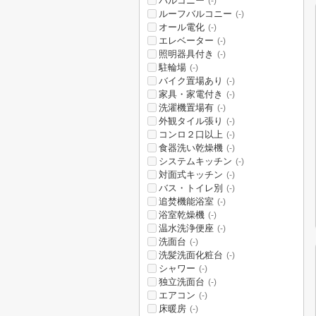
バルコニー
(-)
ルーフバルコニー
(-)
オール電化
(-)
エレベーター
(-)
照明器具付き
(-)
駐輪場
(-)
バイク置場あり
(-)
家具・家電付き
(-)
洗濯機置場有
(-)
外観タイル張り
(-)
コンロ２口以上
(-)
食器洗い乾燥機
(-)
システムキッチン
(-)
対面式キッチン
(-)
バス・トイレ別
(-)
追焚機能浴室
(-)
浴室乾燥機
(-)
温水洗浄便座
(-)
洗面台
(-)
洗髪洗面化粧台
(-)
シャワー
(-)
独立洗面台
(-)
エアコン
(-)
床暖房
(-)