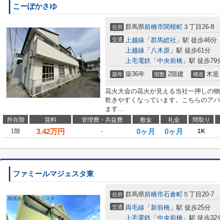
こーぽかさゆ
群馬県
前橋市
関根町
３丁目26-8
住所
交通
上越線
「
群馬総社
」駅 徒歩46分
上越線
「
八木原
」駅 徒歩61分
上毛電鉄
「
中央前橋
」駅 徒歩79
築36年
2階建
木造
築年
階数
構造
花火大会の花火が見える当社一押しの物
乾きやすくなっています。こちらのアパ
ます...
所在階
賃料
管理費・共益費
敷金
礼金
間取り
3.42
万円
0ヶ月
0ヶ月
1階
-
1K
ファミールマジェスタ東
群馬県
前橋市
石倉町
５丁目20-7
住所
交通
両毛線
「
新前橋
」駅 徒歩25分
上毛電鉄
「
中央前橋
」駅 徒歩32