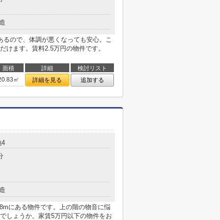
造
あるので、体調が悪くなっても安心。こ
だけます。賃料2.5万円の物件です。
面積
詳細
検討リスト
20.83㎡
詳細を見る
追加する
4
分
造
08mにある物件です。上の階の物音に悩
でしょうか。家賃5万円以下の物件をお