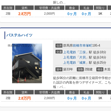
探しの...
所在階
賃料
管理費・共益費
敷金
礼金
間取り
2.8
万円
0ヶ月
0ヶ月
2階
2,000円
1K
パステルハイツ
群馬県
前橋市
幸塚町
195-4
住所
交通
上毛電鉄
「
三俣
」駅 徒歩18分
上毛電鉄
「
片貝
」駅 徒歩24分
上毛電鉄
「
城東
」駅 徒歩25分
築33年
2階建
木造
築年
階数
構造
徒歩96分の距離に前橋市立箱田中学校
た設計の内装を持つデザイナーズ。こち
報：パ...
所在階
賃料
管理費・共益費
敷金
礼金
間取り
2.8
万円
0ヶ月
0ヶ月
2階
2,000円
1K