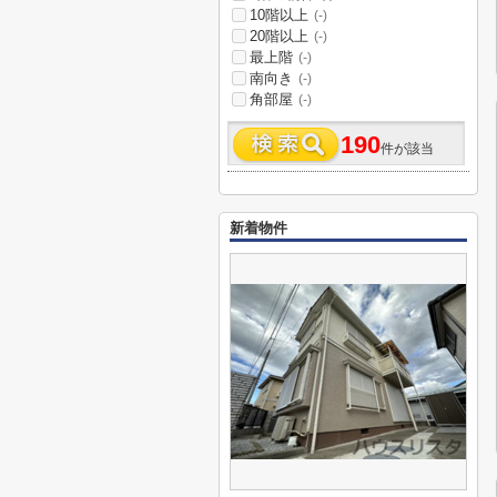
10階以上
(-)
20階以上
(-)
最上階
(-)
南向き
(-)
角部屋
(-)
190
件が該当
新着物件