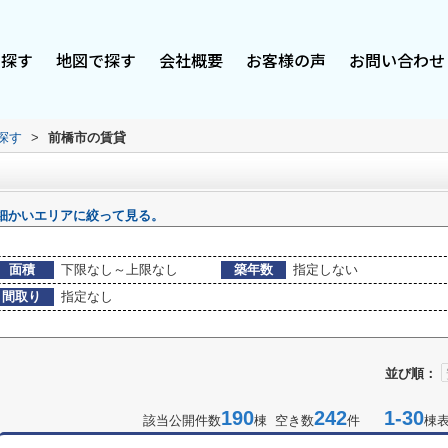
で探す
地図で探す
会社概要
お客様の声
お問い合わせ
探す
>
前橋市の賃貸
細かいエリアに絞って見る。
面積
下限なし～上限なし
築年数
指定しない
間取り
指定なし
並び順：
190
242
1-30
該当公開件数
棟 空き数
件
棟