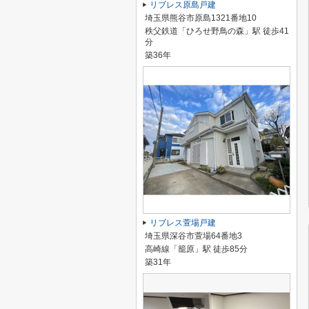
リブレス原島戸建
埼玉県熊谷市原島1321番地10
秩父鉄道「ひろせ野鳥の森」駅 徒歩41
分
築36年
リブレス萱場戸建
埼玉県深谷市萱場64番地3
高崎線「籠原」駅 徒歩85分
築31年