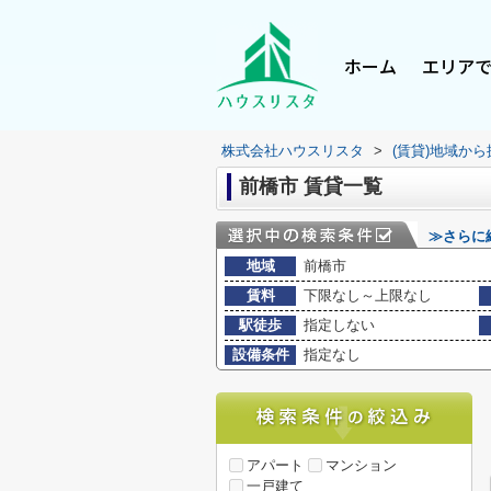
ホーム
エリア
株式会社ハウスリスタ
>
(賃貸)地域から
前橋市 賃貸一覧
≫さらに
地域
前橋市
賃料
下限なし～上限なし
駅徒歩
指定しない
設備条件
指定なし
アパート
マンション
一戸建て