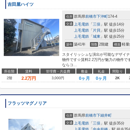
吉田屋ハイツ
群馬県
前橋市
下沖町
174‐4
住所
交通
上毛電鉄
「
三俣
」駅 徒歩14分
上毛電鉄
「
片貝
」駅 徒歩15分
上毛電鉄
「
城東
」駅 徒歩25分
築41年
2階建
軽量
築年
階数
構造
スタイリッシュな演出が可能なデザイナ
物件です☆賃料2.2万円が魅力の物件
ならコ...
所在階
賃料
管理費・共益費
敷金
礼金
間取り
2.2
万円
0ヶ月
0ヶ月
2階
3,000円
2K
フラッツマグノリア
群馬県
前橋市
下細井町
住所
交通
上毛電鉄
「
三俣
」駅 徒歩35分
上毛電鉄
「
中央前橋
」駅 徒歩35