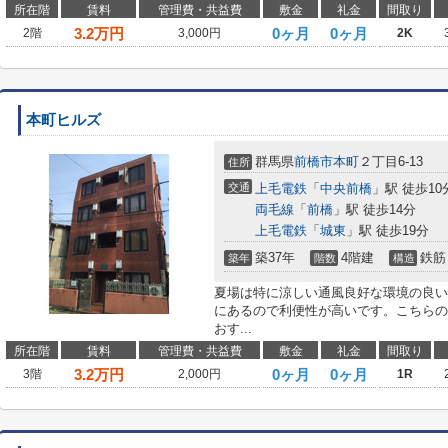
所在階
賃料
管理費・共益費
敷金
礼金
間取り
3.2
万円
0ヶ月
0ヶ月
2階
3,000円
2K
本町ヒルズ
群馬県
前橋市
本町
２丁目6-13
住所
交通
上毛電鉄
「
中央前橋
」駅 徒歩10
両毛線
「
前橋
」駅 徒歩14分
上毛電鉄
「
城東
」駅 徒歩19分
築37年
4階建
鉄筋
築年
階数
構造
夏場は特に涼しい通風良好な環境の良い
にあるので利便性が高いです。こちらの
おす...
所在階
賃料
管理費・共益費
敷金
礼金
間取り
3.2
万円
0ヶ月
0ヶ月
3階
2,000円
1R