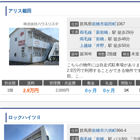
アリス箱田
群馬県
前橋市
箱田町
1067
住所
交通
両毛線
「
新前橋
」駅 徒歩29分
両毛線
「
前橋
」駅 徒歩48分
上越線
「
井野
」駅 徒歩50分
築36年
2階建
木造
築年
階数
構造
こちらの物件には自走式駐車場がありま
2.9万円で利用することができる物件
田。こ...
所在階
賃料
管理費・共益費
敷金
礼金
間取り
2.9
万円
0ヶ月
0ヶ月
1階
2,000円
1K
ロックハイツⅡ
群馬県
前橋市
六供町
994-4
住所
交通
両毛線
「
前橋
」駅 バス8分 「六