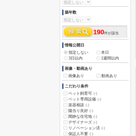
築年数
190
件が該当
情報公開日
指定しない
本日
3日以内
1週間以内
画像・動画あり
画像あり
動画あり
こだわり条件
ペット飼育可
(-)
ペット専用設備
(-)
楽器相談
(-)
陽当り良好
(-)
閑静な住宅地
(-)
デザイナーズ
(-)
リノベーション済
(-)
保証人不要
(-)