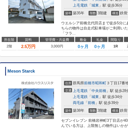
上毛電鉄
「
城東
」駅 徒歩36分
築35年
3階建
鉄骨
築年
階数
構造
ウエルシア前橋北代田店まで徒歩5分に
ちらの物件は自走式駐車場がご利用いた
「フラ...
所在階
賃料
管理費・共益費
敷金
礼金
間取り
2.5
万円
0ヶ月
0ヶ月
2階
3,000円
1R
Meson Starck
群馬県
前橋市
昭和町
３丁目17番地
住所
交通
上毛電鉄
「
中央前橋
」駅 徒歩28
上毛電鉄
「
城東
」駅 徒歩34分
両毛線
「
前橋
」駅 徒歩39分
築38年
3階建
鉄骨
築年
階数
構造
セブンイレブン 前橋岩神町3丁目店が4
んでいる方は、上階無しの物件はいかが