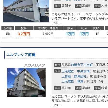
築25年
2階建
木造
築年
階数
構造
こちらの物件はアパートです。シンプル
いるアパートです。電車での移動が多い
です...
所在階
賃料
管理費・共益費
敷金
礼金
間取り
3.2
万円
0万円
0万円
1階
3,000円
1R
エルプレシア前橋
群馬県
前橋市
下小出町
２丁目28-
住所
交通
上毛電鉄
「
中央前橋
」駅 徒歩37
上越線
「
群馬総社
」駅 徒歩49分
上毛電鉄
「
城東
」駅 徒歩44分
築41年
4階建
鉄筋
築年
階数
構造
近くにはローソン 群大病院店(徒歩6分
夏場は特に涼しい通風良好な環境の良い
円の...