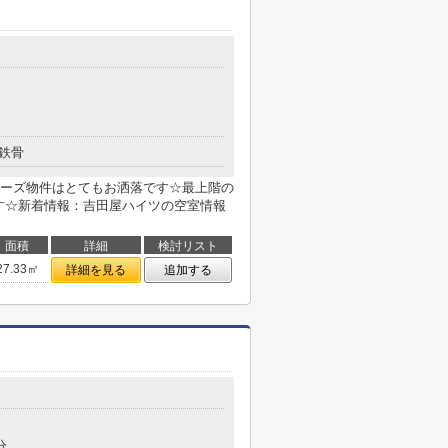
鉄骨
ーズ物件はとてもお洒落です☆最上階の
です☆新着情報：吉田屋ハイツの空室情報
面積
詳細
検討リスト
27.33㎡
詳細を見る
追加する
分