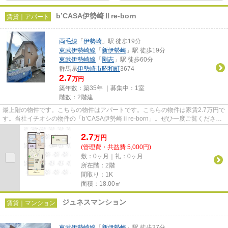
b’CASA伊勢崎Ⅱre-born
賃貸｜アパート
両毛線
「
伊勢崎
」駅 徒歩19分
東武伊勢崎線
「
新伊勢崎
」駅 徒歩19分
東武伊勢崎線
「
剛志
」駅 徒歩60分
群馬県
伊勢崎市
昭和町
3674
2.7
万円
築年数：築35年 ｜募集中：
1室
階数：2階建
最上階の物件です。こちらの物件はアパートです。こちらの物件は家賃2.7万円で
す。当社イチオシの物件の「b’CASA伊勢崎Ⅱre-born」。ぜひ一度ご覧くださ
い。伊勢崎市にある賃貸物件情報...
2.7
万
円
(管理費・共益費 5,000円)
敷：0ヶ月｜礼：0ヶ月
所在階：2階
間取り：1K
面積：18.00㎡
ジュネスマンション
賃貸｜マンション
東武伊勢崎線
「
新伊勢崎
」駅 徒歩37分