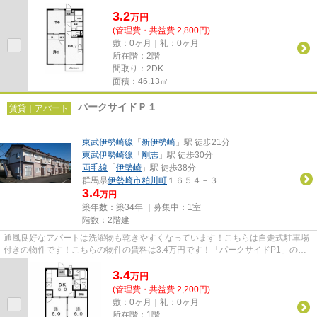
様におすすめです！「アメニテ...
3.2
万
円
(管理費・共益費 2,800円)
敷：0ヶ月｜礼：0ヶ月
所在階：2階
間取り：2DK
面積：46.13㎡
パークサイドＰ１
賃貸｜アパート
東武伊勢崎線
「
新伊勢崎
」駅 徒歩21分
東武伊勢崎線
「
剛志
」駅 徒歩30分
両毛線
「
伊勢崎
」駅 徒歩38分
群馬県
伊勢崎市
粕川町
１６５４－３
3.4
万円
築年数：築34年 ｜募集中：
1室
階数：2階建
通風良好なアパートは洗濯物も乾きやすくなっています！こちらは自走式駐車場
付きの物件です！こちらの物件の賃料は3.4万円です！「パークサイドP1」のこ
こがイチオシ！伊勢崎市エリア...
3.4
万
円
(管理費・共益費 2,200円)
敷：0ヶ月｜礼：0ヶ月
所在階：1階