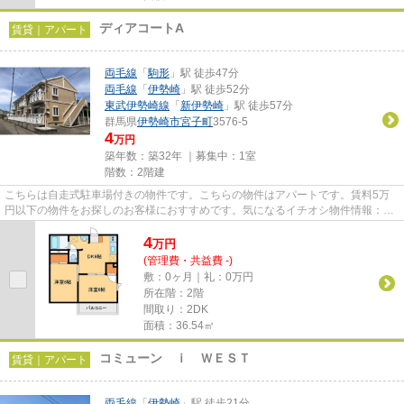
ディアコートA
賃貸｜アパート
両毛線
「
駒形
」駅 徒歩47分
両毛線
「
伊勢崎
」駅 徒歩52分
東武伊勢崎線
「
新伊勢崎
」駅 徒歩57分
群馬県
伊勢崎市
宮子町
3576-5
4
万円
築年数：築32年 ｜募集中：
1室
階数：2階建
こちらは自走式駐車場付きの物件です。こちらの物件はアパートです。賃料5万
円以下の物件をお探しのお客様におすすめです。気になるイチオシ物件情報：
「ディアコートA」。伊勢崎市エ...
4
万
円
(管理費・共益費 -)
敷：0ヶ月｜礼：0万円
所在階：2階
間取り：2DK
面積：36.54㎡
コミューン ｉ ＷＥＳＴ
賃貸｜アパート
両毛線
「
伊勢崎
」駅 徒歩21分