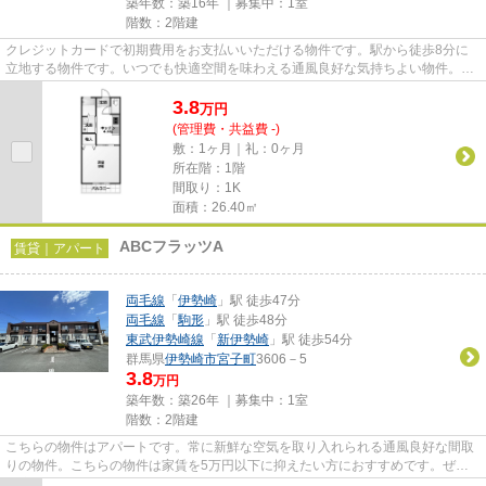
築年数：築16年 ｜募集中：
1室
階数：2階建
クレジットカードで初期費用をお支払いいただける物件です。駅から徒歩8分に
立地する物件です。いつでも快適空間を味わえる通風良好な気持ちよい物件。
月々の賃料が5万円以下の物件で...
3.8
万
円
(管理費・共益費 -)
敷：1ヶ月｜礼：0ヶ月
所在階：1階
間取り：1K
面積：26.40㎡
ABCフラッツA
賃貸｜アパート
両毛線
「
伊勢崎
」駅 徒歩47分
両毛線
「
駒形
」駅 徒歩48分
東武伊勢崎線
「
新伊勢崎
」駅 徒歩54分
群馬県
伊勢崎市
宮子町
3606－5
3.8
万円
築年数：築26年 ｜募集中：
1室
階数：2階建
こちらの物件はアパートです。常に新鮮な空気を取り入れられる通風良好な間取
りの物件。こちらの物件は家賃を5万円以下に抑えたい方におすすめです。ぜひ
一度見ていただきたい、「ABC...