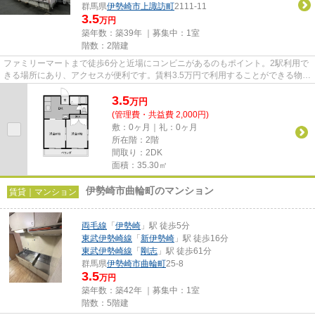
群馬県
伊勢崎市
上諏訪町
2111-11
3.5
万円
築年数：築39年 ｜募集中：
1室
階数：2階建
ファミリーマートまで徒歩6分と近場にコンビニがあるのもポイント。2駅利用で
きる場所にあり、アクセスが便利です。賃料3.5万円で利用することができる物件
です。当社イチオシの物件の...
3.5
万
円
(管理費・共益費 2,000円)
敷：0ヶ月｜礼：0ヶ月
所在階：2階
間取り：2DK
面積：35.30㎡
伊勢崎市曲輪町のマンション
賃貸｜マンション
両毛線
「
伊勢崎
」駅 徒歩5分
東武伊勢崎線
「
新伊勢崎
」駅 徒歩16分
東武伊勢崎線
「
剛志
」駅 徒歩61分
群馬県
伊勢崎市
曲輪町
25-8
3.5
万円
築年数：築42年 ｜募集中：
1室
階数：5階建