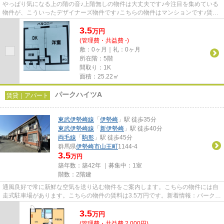
やっぱり気になる上の階の音♪上階無しの物件は大丈夫です♪今注目を集めている
物件が、こういったデザイナーズ物件です♪こちらの物件はマンションです♪賃料
5万円以下の物件をお探しのお...
3.5
万
円
(管理費・共益費 -)
敷：0ヶ月｜礼：0ヶ月
所在階：5階
間取り：1K
面積：25.22㎡
パークハイツA
賃貸｜アパート
東武伊勢崎線
「
伊勢崎
」駅 徒歩35分
東武伊勢崎線
「
新伊勢崎
」駅 徒歩40分
両毛線
「
駒形
」駅 徒歩45分
群馬県
伊勢崎市
山王町
1144-4
3.5
万円
築年数：築42年 ｜募集中：
1室
階数：2階建
通風良好で常に新鮮な空気を送り込む物件をご案内します。こちらの物件には自
走式駐車場があります。こちらの物件の賃料は3.5万円です。新着情報：パークハ
イツAの空室情報ならコチラ...
3.5
万
円
(管理費・共益費 2,000円)