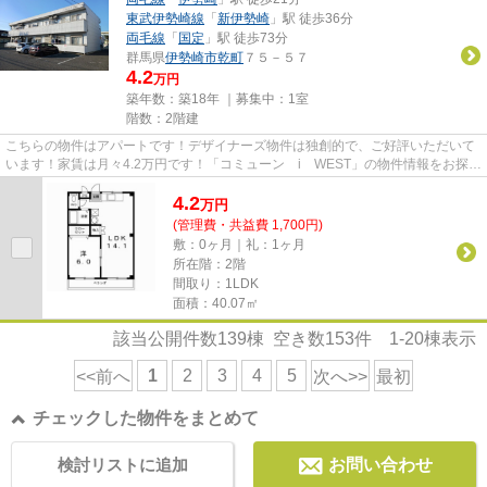
東武伊勢崎線
「
新伊勢崎
」駅 徒歩36分
両毛線
「
国定
」駅 徒歩73分
群馬県
伊勢崎市
乾町
７５－５７
4.2
万円
築年数：築18年 ｜募集中：
1室
階数：2階建
こちらの物件はアパートです！デザイナーズ物件は独創的で、ご好評いただいて
います！家賃は月々4.2万円です！「コミューン i WEST」の物件情報をお探し
ならお気軽にお問い合わせく...
4.2
万
円
(管理費・共益費 1,700円)
敷：0ヶ月｜礼：1ヶ月
所在階：2階
間取り：1LDK
面積：40.07㎡
該当公開件数
139
棟 空き数
153
件
1-20
棟表示
1
2
3
4
5
<<前へ
次へ>>
最初
チェックした物件をまとめて
検討リストに追加
お問い合わせ