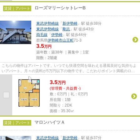
ローズマリーシャトレーB
賃貸｜アパート
東武伊勢崎線
「
新伊勢崎
」駅 徒歩38分
東武伊勢崎線
「
剛志
」駅 徒歩43分
両毛線
「
伊勢崎
」駅 徒歩44分
群馬県
伊勢崎市
山王町
71-3
3.5
万円
築年数：築38年 ｜募集中：
1室
階数：2階建
こちらの物件はアパートです。いつでも快適空間を味わえる通風良好な気持ちよ
いアパート。月々の賃料が5万円以下の物件です。こだわりポイント満載のロー
ズマリーシャトレーB。できる...
3.5
万
円
(管理費・共益費 -)
敷：0万円｜礼：0万円
所在階：1階
間取り：2DK
面積：35.30㎡
マロンハイツＡ
賃貸｜アパート
東武伊勢崎線
「
新伊勢崎
」駅 徒歩37分