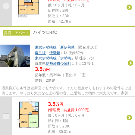
敷：0ヶ月｜礼：0ヶ月
所在階：2階
間取り：3DK
面積：42.78㎡
ハイツロゼC
賃貸｜アパート
東武伊勢崎線
「
新伊勢崎
」駅 徒歩16分
両毛線
「
伊勢崎
」駅 徒歩32分
東武伊勢崎線
「
伊勢崎
」駅 徒歩32分
群馬県
伊勢崎市
今泉町
１丁目1379-1
3.5
万円
築年数：築39年 ｜募集中：
1室
階数：2階建
通風良好な条件は健康面でも大切です。そんな観点からもおすすめの物件をご提
供します。やっぱり気になる上の階の音。上階無しの物件は大丈夫です。家賃は
月々3.5万円でございます。気...
3.5
万
円
(管理費・共益費 1,000円)
敷：0ヶ月｜礼：0ヶ月
所在階：1階
間取り：2DK
面積：35.31㎡