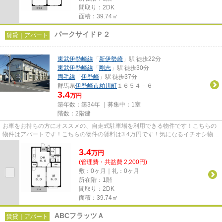
間取り：2DK
面積：39.74㎡
パークサイドＰ２
賃貸｜アパート
東武伊勢崎線
「
新伊勢崎
」駅 徒歩22分
東武伊勢崎線
「
剛志
」駅 徒歩30分
両毛線
「
伊勢崎
」駅 徒歩37分
群馬県
伊勢崎市
粕川町
１６５４－６
3.4
万円
築年数：築34年 ｜募集中：
1室
階数：2階建
お車をお持ちの方にオススメの、自走式駐車場を利用できる物件です！こちらの
物件はアパートです！こちらの物件の賃料は3.4万円です！気になるイチオシ物件
情報：「パークサイドP2」！...
3.4
万
円
(管理費・共益費 2,200円)
敷：0ヶ月｜礼：0ヶ月
所在階：1階
間取り：2DK
面積：39.74㎡
ABCフラッツＡ
賃貸｜アパート