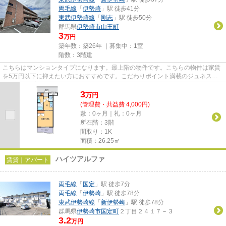
両毛線
「
伊勢崎
」駅 徒歩41分
東武伊勢崎線
「
剛志
」駅 徒歩50分
群馬県
伊勢崎市
山王町
3
万円
築年数：築26年 ｜募集中：
1室
階数：3階建
こちらはマンションタイプになります。最上階の物件です。こちらの物件は家賃
を5万円以下に抑えたい方におすすめです。こだわりポイント満載のジュネスマ
ンション。実際に物件をご覧に...
3
万
円
(管理費・共益費 4,000円)
敷：0ヶ月｜礼：0ヶ月
所在階：3階
間取り：1K
面積：26.25㎡
ハイツアルファ
賃貸｜アパート
両毛線
「
国定
」駅 徒歩7分
両毛線
「
伊勢崎
」駅 徒歩78分
東武伊勢崎線
「
新伊勢崎
」駅 徒歩78分
群馬県
伊勢崎市
国定町
２丁目２４１７－３
3.2
万円