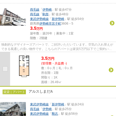
両毛線
「
伊勢崎
」駅 徒歩47分
両毛線
「
駒形
」駅 徒歩48分
東武伊勢崎線
「
新伊勢崎
」駅 徒歩54分
群馬県
伊勢崎市
宮子町
3606－5
3.5
万円
築年数：築26年 ｜募集中：
1室
階数：2階建
独創的なデザイナーズアパートで、ご好評いただいています。空気の入れ替えが
できる風通しの良い物件です。こちらのアパートは家賃5万円以下でご契約いた
だけます。当社イチオシの物件...
3.5
万
円
(管理費・共益費 -)
敷：0ヶ月｜礼：0ヶ月
所在階：1階
間取り：1K
面積：26.49㎡
アルスしまだA
賃貸｜アパート
東武伊勢崎線
「
新伊勢崎
」駅 徒歩24分
両毛線
「
伊勢崎
」駅 徒歩25分
東武伊勢崎線
「
剛志
」駅 徒歩56分