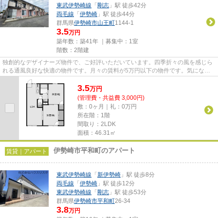
東武伊勢崎線
「
剛志
」駅 徒歩42分
両毛線
「
伊勢崎
」駅 徒歩44分
群馬県
伊勢崎市
山王町
1144-1
3.5
万円
築年数：築41年 ｜募集中：
1室
階数：2階建
独創的なデザイナーズ物件で、ご好評いただいています。四季折々の風を感じら
れる通風良好な快適の物件です。月々の賃料が5万円以下の物件です。気になる
イチオシ物件情報：「マロンハ...
3.5
万
円
(管理費・共益費 3,000円)
敷：0ヶ月｜礼：0万円
所在階：1階
間取り：2LDK
面積：46.31㎡
伊勢崎市平和町のアパート
賃貸｜アパート
東武伊勢崎線
「
新伊勢崎
」駅 徒歩8分
両毛線
「
伊勢崎
」駅 徒歩12分
東武伊勢崎線
「
剛志
」駅 徒歩53分
群馬県
伊勢崎市
平和町
26-34
3.8
万円