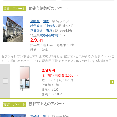
熊谷市伊勢町のアパート
賃貸｜アパート
高崎線
「
熊谷
」駅 徒歩15分
秩父鉄道
「
上熊谷
」駅 徒歩5分
秩父鉄道
「
石原
」駅 徒歩12分
埼玉県
熊谷市
伊勢町
351-1
2.9
万円
築年数：築38年 ｜募集中：
1室
階数：2階建
セブンイレブン熊谷宮本町まで徒歩2分と近場にコンビニがあるのもポイント♪こ
ちらの物件はアパートです♪2駅利用可能でアクセスの良い物件です♪家賃5万円以
下の物件です♪熊谷市エリアに...
2.9
万
円
(管理費・共益費 2,000円)
敷：0ヶ月｜礼：0ヶ月
所在階：1階
間取り：1K
面積：17.50㎡
熊谷市上之のアパート
賃貸｜アパート
高崎線
「
熊谷
」駅 徒歩30分