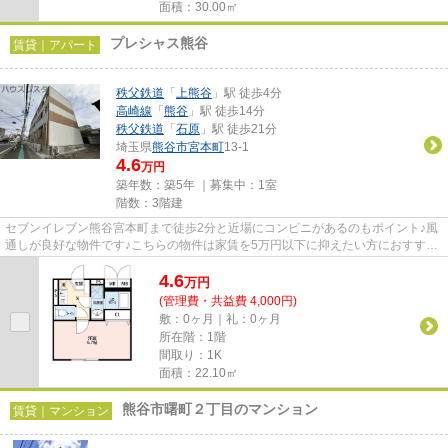
面積：30.00㎡
プレシャス熊谷
賃貸｜アパート
秩父鉄道
「
上熊谷
」駅 徒歩4分
高崎線
「
熊谷
」駅 徒歩14分
秩父鉄道
「
石原
」駅 徒歩21分
埼玉県
熊谷市
宮本町
13-1
4.6
万円
築年数：築5年 ｜募集中：
1室
階数：3階建
セブンイレブン熊谷宮本町まで徒歩2分と近場にコンビニがあるのもポイント♪風
通しが良好な物件です♪こちらの物件は家賃を5万円以下に抑えたい方におすすめ
です♪気になるイチオシ物件情...
4.6
万
円
(管理費・共益費 4,000円)
敷：0ヶ月｜礼：0ヶ月
所在階：1階
間取り：1K
面積：22.10㎡
熊谷市曙町２丁目のマンション
賃貸｜マンション