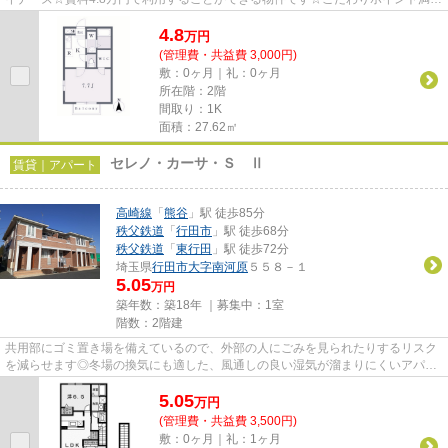
のキュート☆できるだけ早めに不...
4.8
万
円
(管理費・共益費 3,000円)
敷：0ヶ月｜礼：0ヶ月
所在階：2階
間取り：1K
面積：27.62㎡
セレノ・カーサ・Ｓ Ⅱ
賃貸｜アパート
高崎線
「
熊谷
」駅 徒歩85分
秩父鉄道
「
行田市
」駅 徒歩68分
秩父鉄道
「
東行田
」駅 徒歩72分
埼玉県
行田市
大字南河原
５５８－１
5.05
万円
築年数：築18年 ｜募集中：
1室
階数：2階建
共用部にゴミ置き場を備えているので、外部の人にごみを見られたりするリスク
を減らせます◎冬場の換気にも適した、風通しの良い湿気が溜まりにくいアパー
トです◎賃料を10万円以下に抑...
5.05
万
円
(管理費・共益費 3,500円)
敷：0ヶ月｜礼：1ヶ月