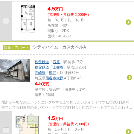
す！当社スタッフが地域の賃貸...
4.5
万
円
(管理費・共益費 2,000円)
敷：0ヶ月｜礼：0ヶ月
所在階：4階
間取り：2DK
面積：40.42㎡
シティハイム カスカベルA
賃貸｜アパート
秩父鉄道
「
石原
」駅 徒歩17分
秩父鉄道
「
上熊谷
」駅 徒歩26分
高崎線
「
熊谷
」駅 徒歩36分
埼玉県
熊谷市
大原
４丁目6-43
4.5
万円
築年数：築38年 ｜募集中：
1室
階数：2階建
場所が平坦なのは、ランニングをする上で抑えたいポイントですね◎2駅利用可
能でとても利便性の高いアパートです◎賃料4.5万円のアパートです◎こだわりポ
イント満載のシティハイム カス...
4.5
万
円
(管理費・共益費 2,000円)
敷：1ヶ月｜礼：0ヶ月