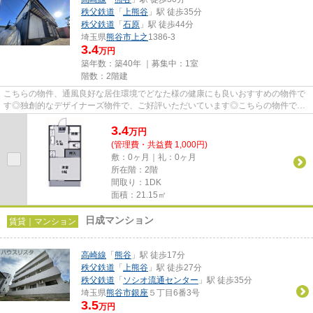
秩父鉄道
「
上熊谷
」駅 徒歩35分
秩父鉄道
「
石原
」駅 徒歩44分
埼玉県
熊谷市
上之
1386-3
3.4
万円
築年数：築40年 ｜募集中：
1室
階数：2階建
こちらの物件、通風良好な居住環境でどなた様の健康にも良いおすすめの物件で
す◎独創的なデザイナーズ物件で、ご好評いただいています◎こちらの物件では
初期費用をカードでお支払いい...
3.4
万
円
(管理費・共益費 1,000円)
敷：0ヶ月｜礼：0ヶ月
所在階：2階
間取り：1DK
面積：21.15㎡
日成マンション
賃貸｜マンション
高崎線
「
熊谷
」駅 徒歩17分
秩父鉄道
「
上熊谷
」駅 徒歩27分
秩父鉄道
「
ソシオ流通センター
」駅 徒歩35分
埼玉県
熊谷市
銀座
５丁目6番3号
3.5
万円