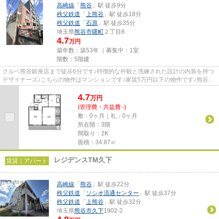
高崎線
「
熊谷
」駅 徒歩9分
秩父鉄道
「
上熊谷
」駅 徒歩18分
秩父鉄道
「
石原
」駅 徒歩35分
埼玉県
熊谷市
曙町
２丁目8
4.7
万円
築年数：築53年 ｜募集中：
1室
階数：5階建
クルベ熊谷銀座店まで徒歩6分です♪特徴的な外観と洗練された設計の内装を持つ
デザイナーズ♪こちらの物件はマンションです♪家賃5万円以下の物件です♪熊谷市
エリアにある賃貸情報のこと...
4.7
万
円
(管理費・共益費 -)
敷：0ヶ月｜礼：0ヶ月
所在階：3階
間取り：2K
面積：34.87㎡
レジデンスTM久下
賃貸｜アパート
高崎線
「
熊谷
」駅 徒歩22分
秩父鉄道
「
ソシオ流通センター
」駅 徒歩37分
秩父鉄道
「
上熊谷
」駅 徒歩32分
埼玉県
熊谷市
久下
1902-2