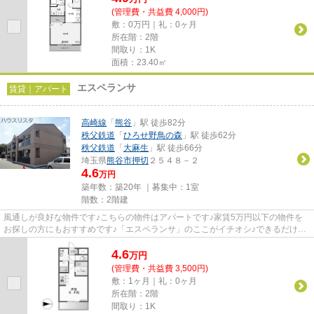
(管理費・共益費 4,000円)
敷：0万円｜礼：0ヶ月
所在階：2階
間取り：1K
面積：23.40㎡
エスペランサ
賃貸｜アパート
高崎線
「
熊谷
」駅 徒歩82分
秩父鉄道
「
ひろせ野鳥の森
」駅 徒歩62分
秩父鉄道
「
大麻生
」駅 徒歩66分
埼玉県
熊谷市
押切
２５４８－２
4.6
万円
築年数：築20年 ｜募集中：
1室
階数：2階建
風通しが良好な物件です♪こちらの物件はアパートです♪家賃5万円以下の物件を
お探しの方にもおすすめです♪「エスペランサ」のここがイチオシ♪できるだけ早
めに不動産情報を集めたい方は...
4.6
万
円
(管理費・共益費 3,500円)
敷：1ヶ月｜礼：0ヶ月
所在階：2階
間取り：1K