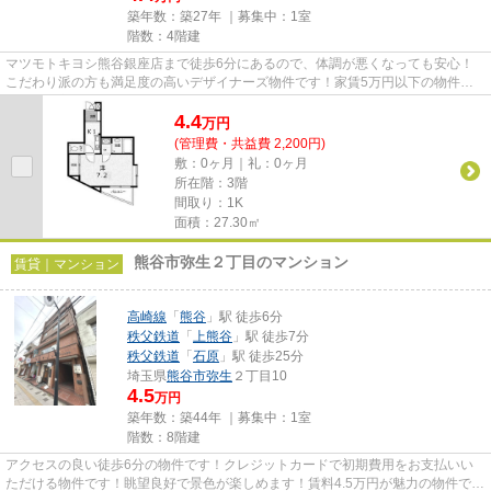
築年数：築27年 ｜募集中：
1室
階数：4階建
マツモトキヨシ熊谷銀座店まで徒歩6分にあるので、体調が悪くなっても安心！
こだわり派の方も満足度の高いデザイナーズ物件です！家賃5万円以下の物件を
お探しの方にもおすすめです！...
4.4
万
円
(管理費・共益費 2,200円)
敷：0ヶ月｜礼：0ヶ月
所在階：3階
間取り：1K
面積：27.30㎡
熊谷市弥生２丁目のマンション
賃貸｜マンション
高崎線
「
熊谷
」駅 徒歩6分
秩父鉄道
「
上熊谷
」駅 徒歩7分
秩父鉄道
「
石原
」駅 徒歩25分
埼玉県
熊谷市
弥生
２丁目10
4.5
万円
築年数：築44年 ｜募集中：
1室
階数：8階建
アクセスの良い徒歩6分の物件です！クレジットカードで初期費用をお支払いい
ただける物件です！眺望良好で景色が楽しめます！賃料4.5万円が魅力の物件で