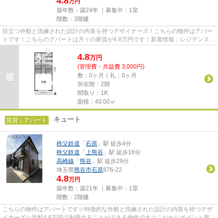
4.8
万円
築年数：築24年 ｜募集中：
1室
階数：3階建
目立つ外観と洗練された設計の内装を持つデザイナーズ！こちらの物件はアパー
トです！こちらのアパートは月々の家賃が4.8万円です！新着情報：レジデンス
TM久下の空室情報ならコチラ！...
4.8
万
円
(管理費・共益費 3,000円)
敷：0ヶ月｜礼：0ヶ月
所在階：2階
間取り：1K
面積：40.00㎡
キュート
賃貸｜アパート
秩父鉄道
「
石原
」駅 徒歩4分
秩父鉄道
「
上熊谷
」駅 徒歩18分
高崎線
「
熊谷
」駅 徒歩29分
埼玉県
熊谷市
石原
876-22
4.8
万円
築年数：築21年 ｜募集中：
1室
階数：2階建
こちらの物件はアパートです☆特徴的な外観と洗練された設計の内装を持つデザ
イナーズ☆賃料4.8万円で利用することができる物件です☆こだわりポイント満載