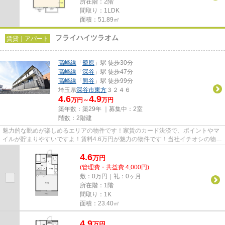
所在階：2階
間取り：1LDK
面積：51.89㎡
フライハイツラオム
賃貸｜アパート
高崎線
「
籠原
」駅 徒歩30分
高崎線
「
深谷
」駅 徒歩47分
高崎線
「
熊谷
」駅 徒歩99分
埼玉県
深谷市
東方
３２４６
4.6
4.9
万円～
万円
築年数：築29年 ｜募集中：
2室
階数：2階建
魅力的な眺めが楽しめるエリアの物件です！家賃のカード決済で、ポイントやマ
イルが貯まりやすいですよ！賃料4.6万円が魅力の物件です！当社イチオシの物件
の「フライハイツラオム」！...
4.6
万
円
(管理費・共益費 4,000円)
敷：0万円｜礼：0ヶ月
所在階：1階
間取り：1K
面積：23.40㎡
4.9
万
円