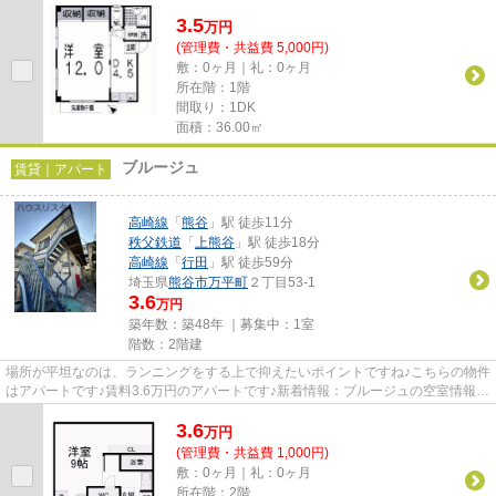
「熊谷BASE」♪ぜひ一度ご覧...
3.5
万
円
(管理費・共益費 5,000円)
敷：0ヶ月｜礼：0ヶ月
所在階：1階
間取り：1DK
面積：36.00㎡
ブルージュ
賃貸｜アパート
高崎線
「
熊谷
」駅 徒歩11分
秩父鉄道
「
上熊谷
」駅 徒歩18分
高崎線
「
行田
」駅 徒歩59分
埼玉県
熊谷市
万平町
２丁目53-1
3.6
万円
築年数：築48年 ｜募集中：
1室
階数：2階建
場所が平坦なのは、ランニングをする上で抑えたいポイントですね♪こちらの物件
はアパートです♪賃料3.6万円のアパートです♪新着情報：ブルージュの空室情報な
らコチラ♪当社スタッフが地...
3.6
万
円
(管理費・共益費 1,000円)
敷：0ヶ月｜礼：0ヶ月
所在階：2階