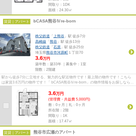
間取り：1DK
面積：24.30㎡
bCASA熊⾕Ⅳre-born
賃貸｜アパート
秩父鉄道
「
上熊谷
」駅 徒歩7分
高崎線
「
熊谷
」駅 徒歩13分
秩父鉄道
「
石原
」駅 徒歩25分
埼玉県
熊谷市
河原町
１丁目70
3.6
万円
築年数：築33年 ｜募集中：
1室
階数：2階建
駅から徒歩7分に立地する、魅力的な駅近物件です！最上階の物件です！こちら
は家賃3.6万円の物件です！「 bCASA熊⾕Ⅳre-born」の物件情報をお探しならお
気軽にお問い合わせください！...
3.6
万
円
(管理費・共益費 5,000円)
敷：0ヶ月｜礼：0ヶ月
所在階：2階
間取り：1K
面積：17.47㎡
熊谷市広瀬のアパート
賃貸｜アパート