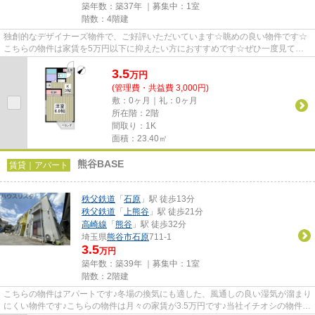
築年数：築37年 ｜募集中：
1室
階数：4階建
独創的なデザイナーズ物件で、ご好評いただいています☆眺めの良い物件です☆
こちらの物件は家賃を5万円以下に抑えたい方におすすめです☆ぜひ一度見てい
ただきたい、「日成マンション」...
3.5
万
円
(管理費・共益費 3,000円)
敷：0ヶ月｜礼：0ヶ月
所在階：2階
間取り：1K
面積：23.40㎡
熊谷BASE
賃貸｜アパート
秩父鉄道
「
石原
」駅 徒歩13分
秩父鉄道
「
上熊谷
」駅 徒歩21分
高崎線
「
熊谷
」駅 徒歩32分
埼玉県
熊谷市
石原
711-1
3.5
万円
築年数：築39年 ｜募集中：
1室
階数：2階建
こちらの物件はアパートです♪冬場の換気にも適した、風通しの良い湿気が溜まり
にくい物件です♪こちらの物件は月々の家賃が3.5万円です♪当社イチオシの物件の