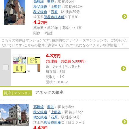
高崎線
「
熊谷
」駅 徒歩5分
秩父鉄道
「
上熊谷
」駅 徒歩12分
秩父鉄道
「
石原
」駅 徒歩29分
埼玉県
熊谷市
桜木町
２丁目81
4.3
万円
築年数：築23年 ｜募集中：
1室
階数：3階建
こちらの物件はマンションです♪独創的なデザイナーズマンションで、ご好評いた
だいています♪こちらの物件は家賃4.3万円です♪気になるイチオシ物件情報：「ペ
パンシェソワ」♪できるだけ...
4.3
万
円
(管理費・共益費 5,000円)
敷：0ヶ月｜礼：0ヶ月
所在階：3階
間取り：1K
面積：16.01㎡
アネックス銀座
賃貸｜マンション
高崎線
「
熊谷
」駅 徒歩6分
秩父鉄道
「
上熊谷
」駅 徒歩16分
秩父鉄道
「
石原
」駅 徒歩34分
埼玉県
熊谷市
銀座
２丁目１０－２
4.4
万円