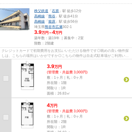
秩父鉄道
「
石原
」駅 徒歩12分
高崎線
「
熊谷
」駅 徒歩41分
高崎線
「
籠原
」駅 徒歩56分
埼玉県
熊谷市
広瀬
302-1
3.9
4
万円～
万円
築年数：築19年 ｜募集中：
2室
階数：2階建
クレジットカードで初期費用をお支払いいただける物件です◎眺めの良い物件探
しは、こちらの場所はいかがですか◎こちらの物件は自走式駐車場がご利用いた
だけます◎こちらの物件は家賃3....
3.9
万
円
(管理費・共益費 3,000円)
敷：1ヶ月｜礼：0ヶ月
所在階：1階
間取り：1R
面積：26.83㎡
4
万
円
(管理費・共益費 3,000円)
敷：1ヶ月｜礼：0ヶ月
所在階：2階
間取り：1R