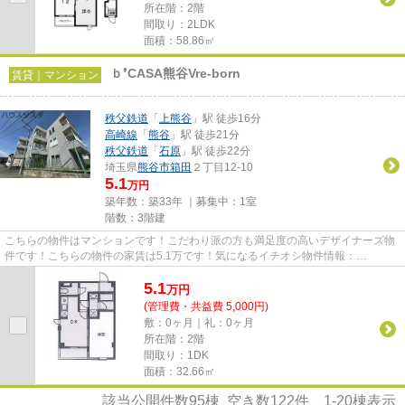
所在階：2階
間取り：2LDK
面積：58.86㎡
ｂ❜CASA熊谷Vre-born
賃貸｜マンション
秩父鉄道
「
上熊谷
」駅 徒歩16分
高崎線
「
熊谷
」駅 徒歩21分
秩父鉄道
「
石原
」駅 徒歩22分
埼玉県
熊谷市
箱田
２丁目12-10
5.1
万円
築年数：築33年 ｜募集中：
1室
階数：3階建
こちらの物件はマンションです！こだわり派の方も満足度の高いデザイナーズ物
件です！こちらの物件の家賃は5.1万です！気になるイチオシ物件情報：
「b❜CASA熊谷Vre-born」！熊谷市エリ...
5.1
万
円
(管理費・共益費 5,000円)
敷：0ヶ月｜礼：0ヶ月
所在階：2階
間取り：1DK
面積：32.66㎡
該当公開件数
95
棟 空き数
122
件
1-20
棟表示