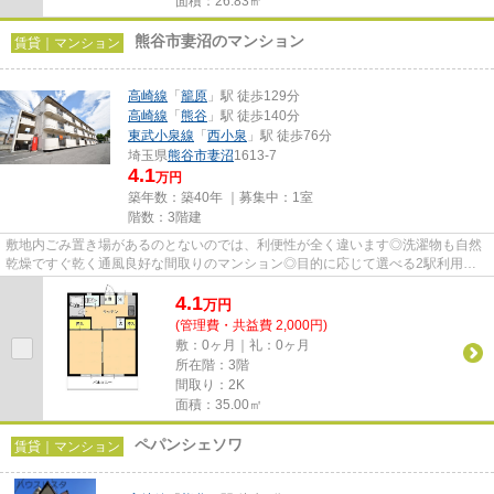
面積：26.83㎡
熊谷市妻沼のマンション
賃貸｜マンション
高崎線
「
籠原
」駅 徒歩129分
高崎線
「
熊谷
」駅 徒歩140分
東武小泉線
「
西小泉
」駅 徒歩76分
埼玉県
熊谷市
妻沼
1613-7
4.1
万円
築年数：築40年 ｜募集中：
1室
階数：3階建
敷地内ごみ置き場があるのとないのでは、利便性が全く違います◎洗濯物も自然
乾燥ですぐ乾く通風良好な間取りのマンション◎目的に応じて選べる2駅利用可
能なマンションです◎家賃5万円以...
4.1
万
円
(管理費・共益費 2,000円)
敷：0ヶ月｜礼：0ヶ月
所在階：3階
間取り：2K
面積：35.00㎡
ペパンシェソワ
賃貸｜マンション