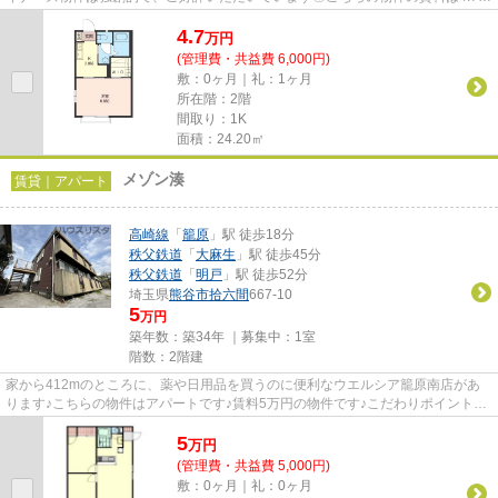
円です◎気になるイチオシ物件情...
4.7
万
円
(管理費・共益費 6,000円)
敷：0ヶ月｜礼：1ヶ月
所在階：2階
間取り：1K
面積：24.20㎡
メゾン湊
賃貸｜アパート
高崎線
「
籠原
」駅 徒歩18分
秩父鉄道
「
大麻生
」駅 徒歩45分
秩父鉄道
「
明戸
」駅 徒歩52分
埼玉県
熊谷市
拾六間
667-10
5
万円
築年数：築34年 ｜募集中：
1室
階数：2階建
家から412mのところに、薬や日用品を買うのに便利なウエルシア籠原南店があ
ります♪こちらの物件はアパートです♪賃料5万円の物件です♪こだわりポイント満
載のメゾン湊♪できるだけ早めに...
5
万
円
(管理費・共益費 5,000円)
敷：0ヶ月｜礼：0ヶ月