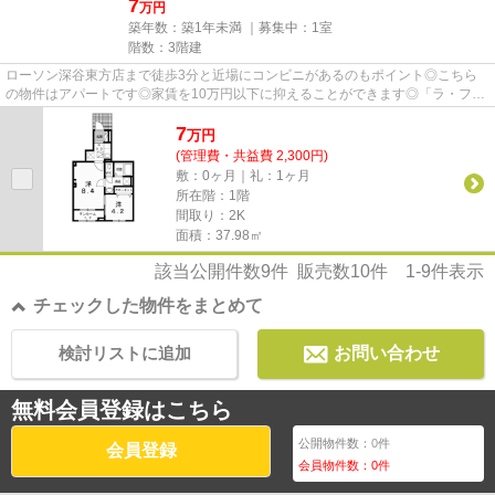
7
万円
築年数：築1年未満 ｜募集中：
1室
階数：3階建
ローソン深谷東方店まで徒歩3分と近場にコンビニがあるのもポイント◎こちら
の物件はアパートです◎家賃を10万円以下に抑えることができます◎「ラ・フェ
リーチェ A」の物件情報をお探し...
7
万
円
(管理費・共益費 2,300円)
敷：0ヶ月｜礼：1ヶ月
所在階：1階
間取り：2K
面積：37.98㎡
該当公開件数
9
件 販売数
10
件
1-9
件表示
チェックした物件をまとめて
検討リストに追加
お問い合わせ
無料会員登録はこちら
公開物件数：
0
件
会員登録
会員物件数：
0
件