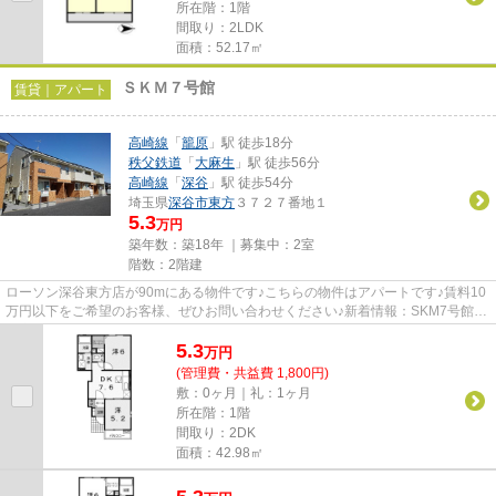
所在階：1階
間取り：2LDK
面積：52.17㎡
ＳＫＭ７号館
賃貸｜アパート
高崎線
「
籠原
」駅 徒歩18分
秩父鉄道
「
大麻生
」駅 徒歩56分
高崎線
「
深谷
」駅 徒歩54分
埼玉県
深谷市
東方
３７２７番地１
5.3
万円
築年数：築18年 ｜募集中：
2室
階数：2階建
ローソン深谷東方店が90mにある物件です♪こちらの物件はアパートです♪賃料10
万円以下をご希望のお客様、ぜひお問い合わせください♪新着情報：SKM7号館の
空室情報ならコチラ♪当社オスス...
5.3
万
円
(管理費・共益費 1,800円)
敷：0ヶ月｜礼：1ヶ月
所在階：1階
間取り：2DK
面積：42.98㎡