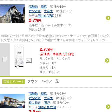
高崎線
「
籠原
」駅 徒歩14分
秩父鉄道
「
大麻生
」駅 徒歩66分
埼玉県
熊谷市
新堀
953-6
2.7
万円
築年数：築35年 ｜募集中：
1室
階数：2階建
特徴的な外観と洗練された設計の内装を持つデザイナーズ！物件は通風良好な空
間です！月々の賃料が5万円以下の物件です！新着情報：ヴィラフォレストの空
室情報ならコチラ！できるだけ...
2.7
万
円
(管理費・共益費 2,000円)
敷：0ヶ月｜礼：0ヶ月
所在階：1階
間取り：1K
面積：19.00㎡
タウン ハイツ 芝
賃貸｜アパート
高崎線
「
籠原
」駅 徒歩24分
秩父鉄道
「
大麻生
」駅 徒歩36分
秩父鉄道
「
明戸
」駅 徒歩41分
埼玉県
熊谷市
拾六間
５７７－８
3.9