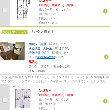
5.3
万
円
(管理費・共益費 1,800円)
敷：0ヶ月｜礼：1ヶ月
所在階：1階
間取り：2DK
面積：42.98㎡
リングス籠原Ⅰ
賃貸｜マンション
高崎線
「
籠原
」駅 徒歩22分
秩父鉄道
「
大麻生
」駅 徒歩40分
秩父鉄道
「
明戸
」駅 徒歩48分
埼玉県
熊谷市
拾六間
588-2
5.3
万円
築年数：築37年 ｜募集中：
1室
階数：4階建
こちらは通風良好な物件です♪造りとデザインに関して、自信をもって情報を提供
できるマンションです♪こちらは月々の家賃が5.3万円の物件です♪「リングス籠原
Ⅰ」のここがイチオシ♪熊谷...
5.3
万
円
(管理費・共益費 3,000円)
敷：0ヶ月｜礼：0ヶ月
所在階：4階
間取り：3DK