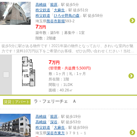
高崎線
「
籠原
」駅 徒歩5分
秩父鉄道
「
大麻生
」駅 徒歩51分
秩父鉄道
「
ひろせ野鳥の森
」駅 徒歩58分
埼玉県
熊谷市
新堀
593-2
7
万円
築年数：築5年 ｜募集中：
1室
階数：2階建
徒歩5分に駅がある物件です！2021年築の物件となっており、きれいな室内が魅
力です！賃料10万円以下をご希望のお客様、ぜひお問い合わせください！当社イ
チオシの物件の「エスペランサ...
7
万
円
(管理費・共益費 5,500円)
敷：1ヶ月｜礼：1ヶ月
所在階：1階
間取り：1LDK
面積：40.26㎡
ラ・フェリーチェ Ａ
賃貸｜アパート
高崎線
「
籠原
」駅 徒歩19分
高崎線
「
深谷
」駅 徒歩53分
秩父鉄道
「
大麻生
」駅 徒歩59分
埼玉県
深谷市
東方
３７９１－１