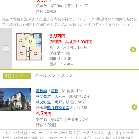
万円
築年数：築39年 ｜募集中：
1室
階数：2階建
目立つ外観と洗練された設計の内装を持つデザイナーズ♪眺望良好な物件で魅力的
です♪賃料5万円以下の物件をお探しのお客様におすすめです♪「タウン ハイ
ツ 芝」の物件情報をお探しな...
3.9
万
円
(管理費・共益費 6,000円)
敷：0ヶ月｜礼：1ヶ月
所在階：1階
間取り：3DK
面積：45.50㎡
アールデン・フラノ
賃貸｜アパート
高崎線
「
籠原
」駅 徒歩11分
秩父鉄道
「
大麻生
」駅 徒歩52分
秩父鉄道
「
明戸
」駅 徒歩58分
埼玉県
熊谷市
籠原南
３丁目203
4.7
万円
築年数：築22年 ｜募集中：
1室
階数：2階建
こちらの物件はスーパー「マミーマート籠原店」が248m以内にあります◎デザ
イナーズ物件は独創的で、ご好評いただいています◎こちらの物件の賃料は4.7万