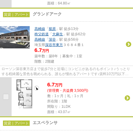
面積：64.80㎡
グランドアーク
賃貸｜アパート
高崎線
「
籠原
」駅 徒歩13分
秩父鉄道
「
大麻生
」駅 徒歩62分
高崎線
「
深谷
」駅 徒歩56分
埼玉県
深谷市
東方
３６８４番１
6.7
万円
築年数：築8年 ｜募集中：
1室
階数：2階建
ローソン深谷東方店まで徒歩7分と近場にコンビニがあるのもポイント♪うっとり
する程綺麗な景色を眺められる、誰もが憧れるアパートです♪賃料10万円以下を
ご希望のお客様、ぜひお問い合...
6.7
万
円
(管理費・共益費 3,500円)
敷：1ヶ月｜礼：1ヶ月
所在階：1階
間取り：1LDK
面積：43.07㎡
エスペランサ
賃貸｜アパート