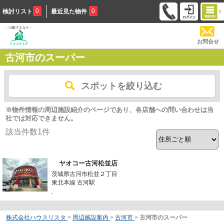
0
0
検討リスト
最近見た物件
お問合せ
古河市のスーパー
スポットを絞り込む
※物件情報の周辺施設紹介のページであり、各店舗への問い合わせは当
社では対応できません。
該当件数
1
件
ヤオコー古河松並店
茨城県古河市松並２丁目
東北本線 古河駅
-
株式会社ハウスリスタ
>
周辺施設案内
>
古河市
>
古河市のスーパー