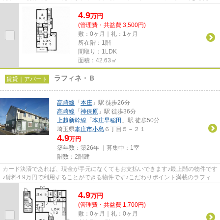
早めに不動産情報を集めたい方は当...
4.9
万
円
(管理費・共益費 3,500円)
敷：0ヶ月｜礼：1ヶ月
所在階：1階
間取り：1LDK
面積：42.63㎡
ラフィネ・Ｂ
賃貸｜アパート
高崎線
「
本庄
」駅 徒歩26分
高崎線
「
神保原
」駅 徒歩36分
上越新幹線
「
本庄早稲田
」駅 徒歩50分
埼玉県
本庄市
小島
６丁目５－２１
4.9
万円
築年数：築26年 ｜募集中：
1室
階数：2階建
カード決済であれば、現金が手元になくてもお支払いできます♪最上階の物件です
♪賃料4.9万円で利用することができる物件です♪こだわりポイント満載のラフィ
ネ・B♪本庄市エリアにある賃...
4.9
万
円
(管理費・共益費 1,700円)
敷：0ヶ月｜礼：0ヶ月