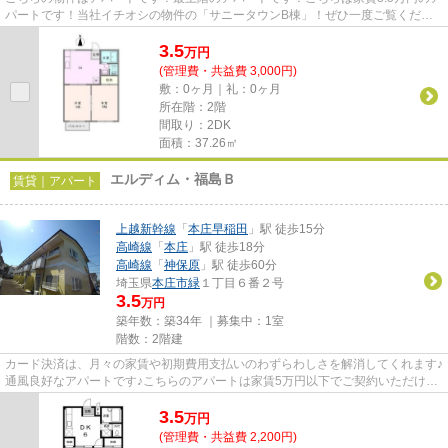
パートです！当社イチオシの物件の「サニータウンB棟」！ぜひ一度ご覧くださ
い！本庄市エリアにある賃貸...
3.5
万
円
(管理費・共益費 3,000円)
敷：0ヶ月｜礼：0ヶ月
所在階：2階
間取り：2DK
面積：37.26㎡
エルディム・福島Ｂ
賃貸｜アパート
上越新幹線
「
本庄早稲田
」駅 徒歩15分
高崎線
「
本庄
」駅 徒歩18分
高崎線
「
神保原
」駅 徒歩60分
埼玉県
本庄市
緑
１丁目６番２号
3.5
万円
築年数：築34年 ｜募集中：
1室
階数：2階建
カード決済は、月々の家賃や初期費用支払いのわずらわしさを解消してくれます♪
通風良好なアパートです♪こちらのアパートは家賃5万円以下でご契約いただけま
す♪「エルディム・福島B」の...
3.5
万
円
(管理費・共益費 2,200円)