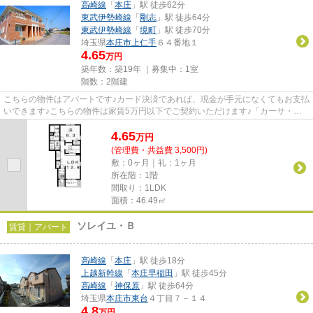
高崎線
「
本庄
」駅 徒歩62分
東武伊勢崎線
「
剛志
」駅 徒歩64分
東武伊勢崎線
「
境町
」駅 徒歩70分
埼玉県
本庄市
上仁手
６４番地１
4.65
万円
築年数：築19年 ｜募集中：
1室
階数：2階建
こちらの物件はアパートです♪カード決済であれば、現金が手元になくてもお支払
いできます♪こちらの物件は家賃5万円以下でご契約いただけます♪「カーサ・
de・MⅠ」のここがイチオシ♪でき...
4.65
万
円
(管理費・共益費 3,500円)
敷：0ヶ月｜礼：1ヶ月
所在階：1階
間取り：1LDK
面積：46.49㎡
ソレイユ・Ｂ
賃貸｜アパート
高崎線
「
本庄
」駅 徒歩18分
上越新幹線
「
本庄早稲田
」駅 徒歩45分
高崎線
「
神保原
」駅 徒歩64分
埼玉県
本庄市
東台
４丁目７－１４
4.8
万円