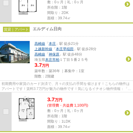
敷：0ヶ月｜礼：0ヶ月
所在階：1階
間取り：2DK
面積：39.74㎡
エルディム日向
賃貸｜アパート
高崎線
「
本庄
」駅 徒歩21分
上越新幹線
「
本庄早稲田
」駅 徒歩28分
高崎線
「
神保原
」駅 徒歩48分
埼玉県
本庄市
柏
１丁目５番２５号
3.7
万円
築年数：築36年 ｜募集中：
1室
階数：2階建
初期費用や家賃のカード決済で、月々の支払の手間を省けます！こちらの物件は
アパートです！賃料3.7万円が魅力の物件です！気になるイチオシ物件情報：「エ
ルディム日向」！本庄市の物...
3.7
万
円
(管理費・共益費 1,100円)
敷：0ヶ月｜礼：0ヶ月
所在階：1階
間取り：1LDK
面積：39.74㎡