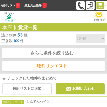
0
0
検討リスト
最近見た物件
お問合せ
本庄市 賃貸一覧
53
該当物件
棟
58
空き数
件
さらに条件を絞り込む
物件リクエスト
チェックした物件をまとめて
検討リストに追加
お問い合わせ
しんでんハイツⅡ
賃貸｜アパート