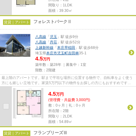
間取り：1LDK
面積：39.30㎡
フォレストパークⅡ
賃貸｜アパート
八高線
「
児玉
」駅 徒歩9分
八高線
「
丹荘
」駅 徒歩52分
上越新幹線
「
本庄早稲田
」駅 徒歩68分
埼玉県
本庄市
児玉町吉田林
35-1
4.5
万円
築年数：築28年 ｜募集中：
1室
階数：2階建
最上階のアパートです。駅まで平坦な場所に位置する物件で、自転車をよく使う
方にも嬉しい立地です。家賃5万円以下の物件をお探しの方にもおすすめです。
気になるイチオシ物件情報：「...
4.5
万
円
(管理費・共益費 3,000円)
敷：0ヶ月｜礼：0ヶ月
所在階：2階
間取り：2LDK
面積：54.89㎡
フランブリーズⅢ
賃貸｜アパート