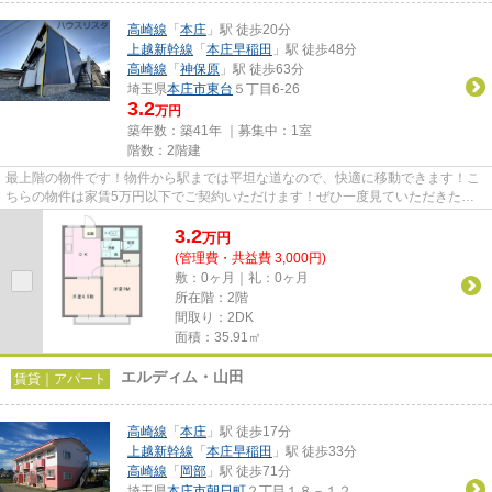
高崎線
「
本庄
」駅 徒歩20分
上越新幹線
「
本庄早稲田
」駅 徒歩48分
高崎線
「
神保原
」駅 徒歩63分
埼玉県
本庄市
東台
５丁目6-26
3.2
万円
築年数：築41年 ｜募集中：
1室
階数：2階建
最上階の物件です！物件から駅までは平坦な道なので、快適に移動できます！こ
ちらの物件は家賃5万円以下でご契約いただけます！ぜひ一度見ていただきた
い、「しんでんハイツⅡ」です！...
3.2
万
円
(管理費・共益費 3,000円)
敷：0ヶ月｜礼：0ヶ月
所在階：2階
間取り：2DK
面積：35.91㎡
エルディム・山田
賃貸｜アパート
高崎線
「
本庄
」駅 徒歩17分
上越新幹線
「
本庄早稲田
」駅 徒歩33分
高崎線
「
岡部
」駅 徒歩71分
埼玉県
本庄市
朝日町
２丁目１８－１２