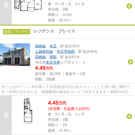
敷：0ヶ月｜礼：0ヶ月
所在階：2階
間取り：2LDK
面積：58.53㎡
レジデンス グレイス
賃貸｜アパート
高崎線
「
本庄
」駅 徒歩26分
上越新幹線
「
本庄早稲田
」駅 徒歩40分
高崎線
「
岡部
」駅 徒歩61分
埼玉県
本庄市
寿
１丁目２７－３
4.45
万円
築年数：築19年 ｜募集中：
1室
階数：2階建
近くにはローソン 本庄寿二丁目店(徒歩6分)がありちょっとした買い物に便利で
す！ATMに行かずとも、初期費用や家賃をカードで決済できます！賃料4.45万円
で利用することができる物件で...
4.45
万
円
(管理費・共益費 2,100円)
敷：0ヶ月｜礼：1ヶ月
所在階：1階
間取り：1R
面積：32.90㎡