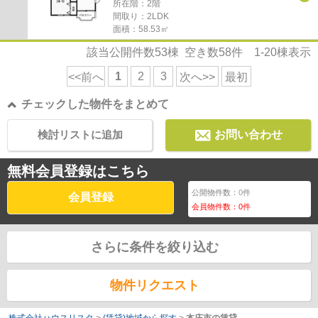
所在階：2階
間取り：2LDK
面積：58.53㎡
該当公開件数
53
棟 空き数
58
件
1-20
棟表示
1
2
3
<<前へ
次へ>>
最初
チェックした物件をまとめて
検討リストに追加
お問い合わせ
無料会員登録はこちら
公開物件数：
0
件
会員登録
会員物件数：
0
件
さらに条件を絞り込む
物件リクエスト
株式会社ハウスリスタ
>
(賃貸)地域から探す
>
本庄市の賃貸