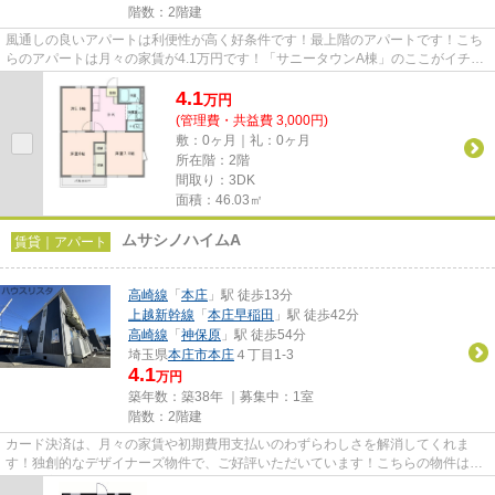
階数：2階建
風通しの良いアパートは利便性が高く好条件です！最上階のアパートです！こち
らのアパートは月々の家賃が4.1万円です！「サニータウンA棟」のここがイチオ
シ！ご希望の賃貸物件が見つ...
4.1
万
円
(管理費・共益費 3,000円)
敷：0ヶ月｜礼：0ヶ月
所在階：2階
間取り：3DK
面積：46.03㎡
ムサシノハイムA
賃貸｜アパート
高崎線
「
本庄
」駅 徒歩13分
上越新幹線
「
本庄早稲田
」駅 徒歩42分
高崎線
「
神保原
」駅 徒歩54分
埼玉県
本庄市
本庄
４丁目1-3
4.1
万円
築年数：築38年 ｜募集中：
1室
階数：2階建
カード決済は、月々の家賃や初期費用支払いのわずらわしさを解消してくれま
す！独創的なデザイナーズ物件で、ご好評いただいています！こちらの物件は
月々の家賃が4.1万円です！当社イ...