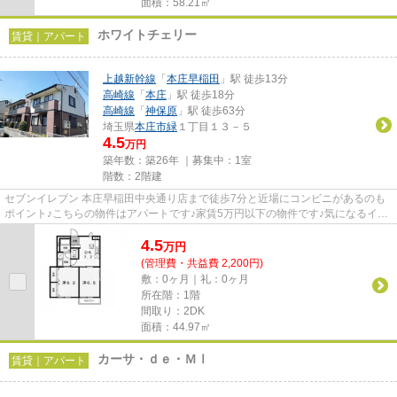
面積：58.21㎡
ホワイトチェリー
賃貸｜アパート
上越新幹線
「
本庄早稲田
」駅 徒歩13分
高崎線
「
本庄
」駅 徒歩18分
高崎線
「
神保原
」駅 徒歩63分
埼玉県
本庄市
緑
１丁目１３－５
4.5
万円
築年数：築26年 ｜募集中：
1室
階数：2階建
セブンイレブン 本庄早稲田中央通り店まで徒歩7分と近場にコンビニがあるのも
ポイント♪こちらの物件はアパートです♪家賃5万円以下の物件です♪気になるイチ
オシ物件情報：「ホワイトチ...
4.5
万
円
(管理費・共益費 2,200円)
敷：0ヶ月｜礼：0ヶ月
所在階：1階
間取り：2DK
面積：44.97㎡
カーサ・ｄｅ・ＭⅠ
賃貸｜アパート