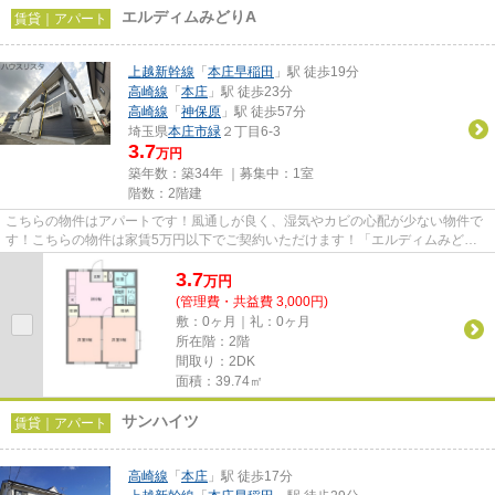
エルディムみどりA
賃貸｜アパート
上越新幹線
「
本庄早稲田
」駅 徒歩19分
高崎線
「
本庄
」駅 徒歩23分
高崎線
「
神保原
」駅 徒歩57分
埼玉県
本庄市
緑
２丁目6-3
3.7
万円
築年数：築34年 ｜募集中：
1室
階数：2階建
こちらの物件はアパートです！風通しが良く、湿気やカビの心配が少ない物件で
す！こちらの物件は家賃5万円以下でご契約いただけます！「エルディムみどり
A」のここがイチオシ！本庄市...
3.7
万
円
(管理費・共益費 3,000円)
敷：0ヶ月｜礼：0ヶ月
所在階：2階
間取り：2DK
面積：39.74㎡
サンハイツ
賃貸｜アパート
高崎線
「
本庄
」駅 徒歩17分