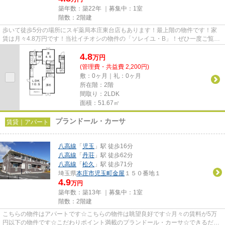
築年数：築22年 ｜募集中：
1室
階数：2階建
歩いて徒歩5分の場所にスギ薬局本庄東台店もあります！最上階の物件です！家
賃は月々4.8万円です！当社イチオシの物件の「ソレイユ・B」！ぜひ一度ご覧く
ださい！できるだけ早めに不動...
4.8
万
円
(管理費・共益費 2,200円)
敷：0ヶ月｜礼：0ヶ月
所在階：2階
間取り：2LDK
面積：51.67㎡
プランドール・カーサ
賃貸｜アパート
八高線
「
児玉
」駅 徒歩16分
八高線
「
丹荘
」駅 徒歩62分
八高線
「
松久
」駅 徒歩71分
埼玉県
本庄市
児玉町金屋
１５０番地１
4.9
万円
築年数：築13年 ｜募集中：
1室
階数：2階建
こちらの物件はアパートです☆こちらの物件は眺望良好です☆月々の賃料が5万
円以下の物件です☆こだわりポイント満載のプランドール・カーサ☆できるだけ