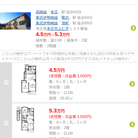
高崎線
「
本庄
」駅 徒歩63分
東武伊勢崎線
「
剛志
」駅 徒歩64分
東武伊勢崎線
「
境町
」駅 徒歩69分
埼玉県
本庄市
上仁手
１３５番地
4.5
5.3
万円～
万円
築年数：築13年 ｜募集中：
2室
階数：2階建
こちらの物件はアパートです◎特徴的な外観と洗練された設計の内装を持つデザ
イナーズ◎こちらの物件は月々の家賃が4.5万円です◎当社イチオシの物件の「フ
ランブリーズⅢ」◎ぜひ一度ご覧...
4.5
万
円
(管理費・共益費 3,500円)
敷：0ヶ月｜礼：1ヶ月
所在階：1階
間取り：1LDK
面積：45.82㎡
5.3
万
円
(管理費・共益費 3,500円)
敷：0ヶ月｜礼：1ヶ月
所在階：2階
間取り：2LDK