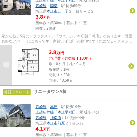
上越新幹線
「
本庄早稲田
」駅 徒歩29分
高崎線
「
岡部
」駅 徒歩69分
埼玉県
本庄市
五十子
２丁目８－２２
3.8
万円
築年数：築30年 ｜募集中：
1室
階数：2階建
家から徒歩5分にドラッグストア「ウエルシア本庄朝日町店」があります！眺望
良好なアパートはこちらです！家賃5万円以下の物件です！気になるイチオシ物
件情報：「サンハイツ」！本庄...
3.8
万
円
(管理費・共益費 1,100円)
敷：0ヶ月｜礼：0ヶ月
所在階：1階
間取り：2DK
面積：43.59㎡
サニータウンA棟
賃貸｜アパート
高崎線
「
本庄
」駅 徒歩16分
上越新幹線
「
本庄早稲田
」駅 徒歩34分
高崎線
「
神保原
」駅 徒歩44分
埼玉県
本庄市
前原
２丁目1-12
4.1
万円
築年数：築39年 ｜募集中：
1室