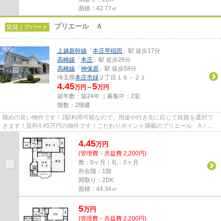
面積：42.77㎡
プリエール Ａ
賃貸｜アパート
上越新幹線
「
本庄早稲田
」駅 徒歩17分
高崎線
「
本庄
」駅 徒歩26分
高崎線
「
神保原
」駅 徒歩58分
埼玉県
本庄市
緑
２丁目１６－２１
4.45
5
万円～
万円
築年数：築24年 ｜募集中：
2室
階数：2階建
眺めの良い物件です！2駅利用可能なので、用途や行き先に応じて経路を選択で
きます！賃料4.45万円の物件です！こだわりポイント満載のプリエール A！で
きるだけ早めに不動産情報を集...
4.45
万
円
(管理費・共益費 2,200円)
敷：0ヶ月｜礼：0ヶ月
所在階：1階
間取り：2DK
面積：44.34㎡
5
万
円
(管理費・共益費 2,200円)