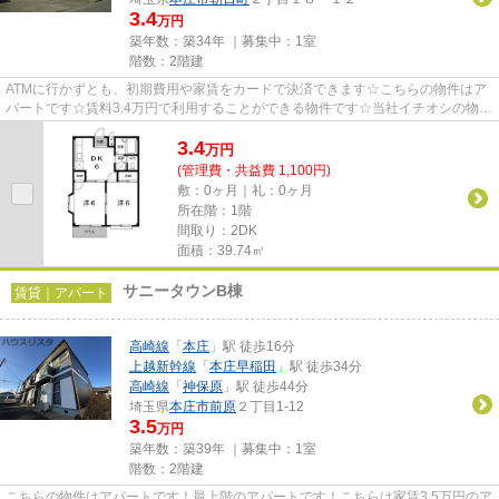
3.4
万円
築年数：築34年 ｜募集中：
1室
階数：2階建
ATMに行かずとも、初期費用や家賃をカードで決済できます☆こちらの物件はア
パートです☆賃料3.4万円で利用することができる物件です☆当社イチオシの物件
の「エルディム・山田」☆ぜひ一...
3.4
万
円
(管理費・共益費 1,100円)
敷：0ヶ月｜礼：0ヶ月
所在階：1階
間取り：2DK
面積：39.74㎡
サニータウンB棟
賃貸｜アパート
高崎線
「
本庄
」駅 徒歩16分
上越新幹線
「
本庄早稲田
」駅 徒歩34分
高崎線
「
神保原
」駅 徒歩44分
埼玉県
本庄市
前原
２丁目1-12
3.5
万円
築年数：築39年 ｜募集中：
1室
階数：2階建
こちらの物件はアパートです！最上階のアパートです！こちらは家賃3.5万円のア