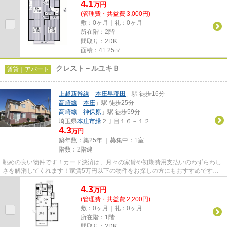
4.1
万
円
(管理費・共益費 3,000円)
敷：0ヶ月｜礼：0ヶ月
所在階：2階
間取り：2DK
面積：41.25㎡
クレスト－ルユキＢ
賃貸｜アパート
上越新幹線
「
本庄早稲田
」駅 徒歩16分
高崎線
「
本庄
」駅 徒歩25分
高崎線
「
神保原
」駅 徒歩59分
埼玉県
本庄市
緑
２丁目１６－１２
4.3
万円
築年数：築25年 ｜募集中：
1室
階数：2階建
眺めの良い物件です！カード決済は、月々の家賃や初期費用支払いのわずらわし
さを解消してくれます！家賃5万円以下の物件をお探しの方にもおすすめです！
こだわりポイント満載のクレス...
4.3
万
円
(管理費・共益費 2,200円)
敷：0ヶ月｜礼：0ヶ月
所在階：1階
間取り：2DK