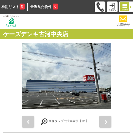
0
0
検討リスト
最近見た物件
お問合せ
ケーズデンキ古河中央店
前
次
画像タップで拡大表示【
1
/1】