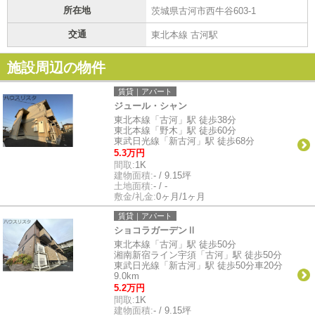
所在地
茨城県古河市西牛谷603-1
交通
東北本線 古河駅
施設周辺の物件
賃貸｜アパート
ジュール・シャン
東北本線「古河」駅 徒歩38分
東北本線「野木」駅 徒歩60分
東武日光線「新古河」駅 徒歩68分
5.3万円
間取:
1K
建物面積:
- / 9.15坪
土地面積:
- / -
敷金/礼金:
0ヶ月/1ヶ月
賃貸｜アパート
ショコラガーデンⅡ
東北本線「古河」駅 徒歩50分
湘南新宿ライン宇須「古河」駅 徒歩50分
東武日光線「新古河」駅 徒歩50分車20分
9.0km
5.2万円
間取:
1K
建物面積:
- / 9.15坪