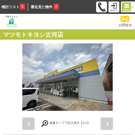
0
0
検討リスト
最近見た物件
お問合せ
マツモトキヨシ古河店
前
次
画像タップで拡大表示【
1
/1】