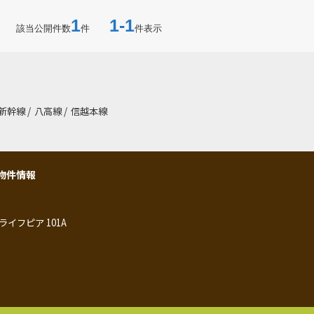
1
1-1
該当公開件数
件
件表示
新幹線
/
八高線
/
信越本線
物件情報
ライフピア 101A