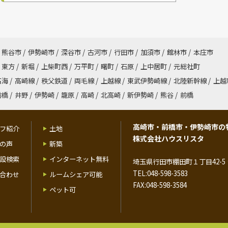
熊谷市
/
伊勢崎市
/
深谷市
/
古河市
/
行田市
/
加須市
/
館林市
/
本庄市
東方
/
新堀
/
上柴町西
/
万平町
/
曙町
/
石原
/
上中居町
/
元総社町
高海
/
高崎線
/
秩父鉄道
/
両毛線
/
上越線
/
東武伊勢崎線
/
北陸新幹線
/
上越
前橋
/
井野
/
伊勢崎
/
籠原
/
高崎
/
北高崎
/
新伊勢崎
/
熊谷
/
前橋
高崎市・前橋市・伊勢崎市の
フ紹介
土地
株式会社ハウスリスタ
の声
新築
設検索
インターネット無料
埼玉県行田市棚田町１丁目42-5 
TEL:048-598-3583
合わせ
ルームシェア可能
FAX:048-598-3584
ペット可