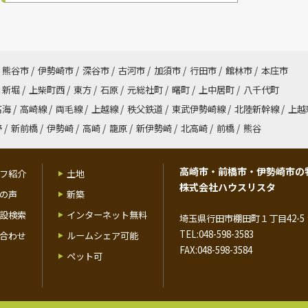
熊谷市
/
伊勢崎市
/
深谷市
/
古河市
/
加須市
/
行田市
/
館林市
/
本庄市
新堀
/
上柴町西
/
東方
/
石原
/
元総社町
/
曙町
/
上中居町
/
八千代町
高海
/
高崎線
/
両毛線
/
上越線
/
秩父鉄道
/
東武伊勢崎線
/
北陸新幹線
/
上越
野
/
新前橋
/
伊勢崎
/
高崎
/
籠原
/
新伊勢崎
/
北高崎
/
前橋
/
熊谷
高崎市・前橋市・伊勢崎市の
フ紹介
土地
株式会社ハウスリスタ
の声
新築
設検索
インターネット無料
埼玉県行田市棚田町１丁目42-5 
TEL:048-598-3583
合わせ
ルームシェア可能
FAX:048-598-3584
ペット可