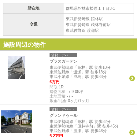
所在地
群馬県館林市松原１丁目3-1
東武伊勢崎線 館林駅
交通
東武伊勢崎線 茂林寺前駅
東武佐野線 渡瀬駅
施設周辺の物件
賃貸｜アパート
ブラスガーデン
東武伊勢崎線「館林」駅 徒歩10分
東武佐野線「渡瀬」駅 徒歩18分
東武小泉線「成島」駅 徒歩33分
6万円
間取:
1R
建物面積:
- / 9.08坪
土地面積:
- / -
敷金/礼金:
0ヶ月/1ヶ月
賃貸｜アパート
グランドゥール
東武伊勢崎線「館林」駅 徒歩32分
東武伊勢崎線「茂林寺前」駅 徒歩45分
東武佐野線「渡瀬」駅 徒歩46分
5.2万円