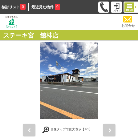
0
0
検討リスト
最近見た物件
お問合せ
ステーキ宮 館林店
前
次
画像タップで拡大表示【
1
/1】