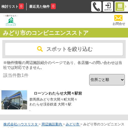
0
0
検討リスト
最近見た物件
お問合せ
みどり市のコンビニエンスストア
スポットを絞り込む
※物件情報の周辺施設紹介のページであり、各店舗への問い合わせは当
社では対応できません。
該当件数
1
件
ローソンわたらせ大間々駅前
群馬県みどり市大間々町大間々
わたらせ渓谷鉄道 大間々駅
-
株式会社ハウスリスタ
>
周辺施設案内
>
みどり市
>
みどり市のコンビニエンス