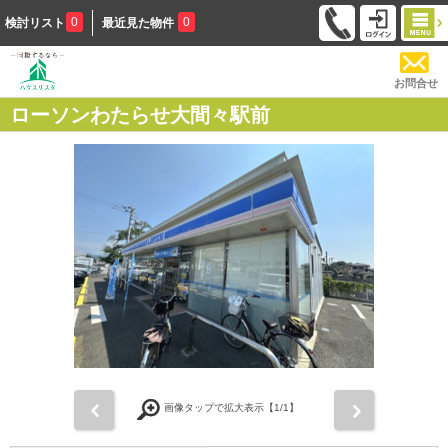
0
0
検討リスト
最近見た物件
お問合せ
ローソンわたらせ大間々駅前
前
次
画像タップで拡大表示【
1
/1】