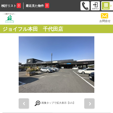
0
0
検討リスト
最近見た物件
お問合せ
ジョイフル本田 千代田店
前
次
画像タップで拡大表示【
1
/1】