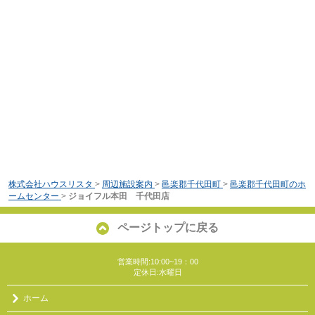
株式会社ハウスリスタ
>
周辺施設案内
>
邑楽郡千代田町
>
邑楽郡千代田町のホ
ームセンター
>
ジョイフル本田 千代田店
ページトップに戻る
営業時間:10:00~19：00
定休日:水曜日
ホーム