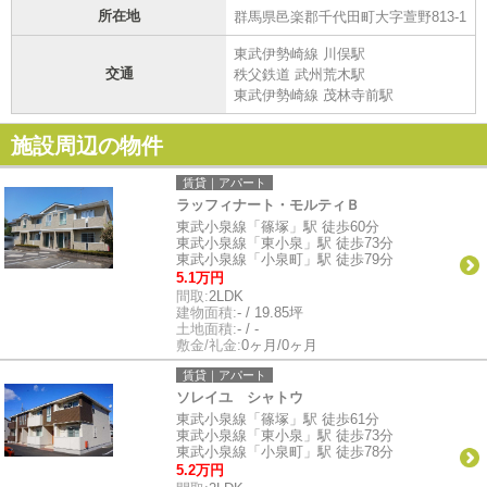
所在地
群馬県邑楽郡千代田町大字萱野813-1
東武伊勢崎線 川俣駅
交通
秩父鉄道 武州荒木駅
東武伊勢崎線 茂林寺前駅
施設周辺の物件
賃貸｜アパート
ラッフィナート・モルティＢ
東武小泉線「篠塚」駅 徒歩60分
東武小泉線「東小泉」駅 徒歩73分
東武小泉線「小泉町」駅 徒歩79分
5.1万円
間取:
2LDK
建物面積:
- / 19.85坪
土地面積:
- / -
敷金/礼金:
0ヶ月/0ヶ月
賃貸｜アパート
ソレイユ シャトウ
東武小泉線「篠塚」駅 徒歩61分
東武小泉線「東小泉」駅 徒歩73分
東武小泉線「小泉町」駅 徒歩78分
5.2万円