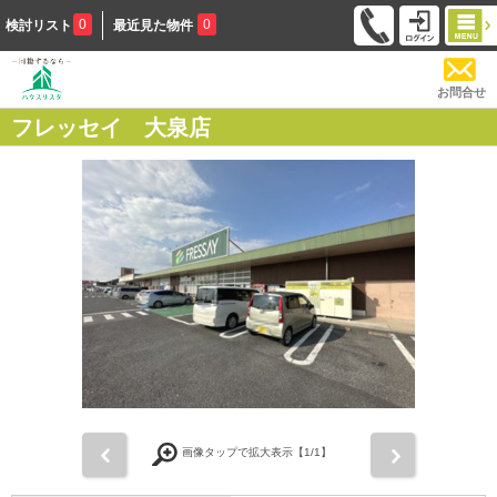
0
0
検討リスト
最近見た物件
お問合せ
フレッセイ 大泉店
前
次
画像タップで拡大表示【
1
/1】