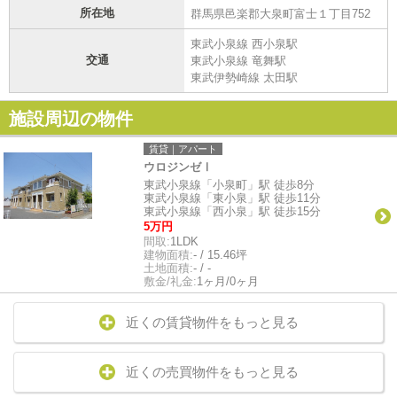
所在地
群馬県邑楽郡大泉町富士１丁目752
東武小泉線 西小泉駅
交通
東武小泉線 竜舞駅
東武伊勢崎線 太田駅
施設周辺の物件
賃貸｜アパート
ウロジンゼⅠ
東武小泉線「小泉町」駅 徒歩8分
東武小泉線「東小泉」駅 徒歩11分
東武小泉線「西小泉」駅 徒歩15分
5万円
間取:
1LDK
建物面積:
- / 15.46坪
土地面積:
- / -
敷金/礼金:
1ヶ月/0ヶ月
近くの賃貸物件をもっと見る
近くの売買物件をもっと見る