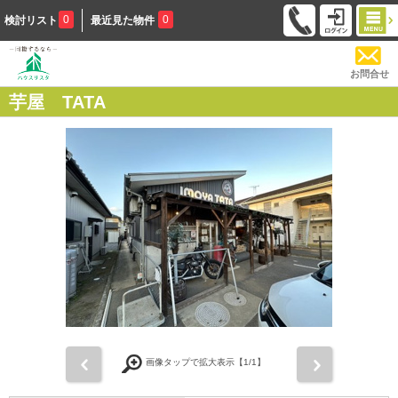
0
0
検討リスト
最近見た物件
お問合せ
芋屋 TATA
前
次
画像タップで拡大表示【
1
/1】