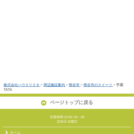
株式会社ハウスリスタ
>
周辺施設案内
>
熊谷市
>
熊谷市のスイーツ
>
芋屋
TATA
ページトップに戻る
営業時間:10:00~19：00
定休日:水曜日
ホーム