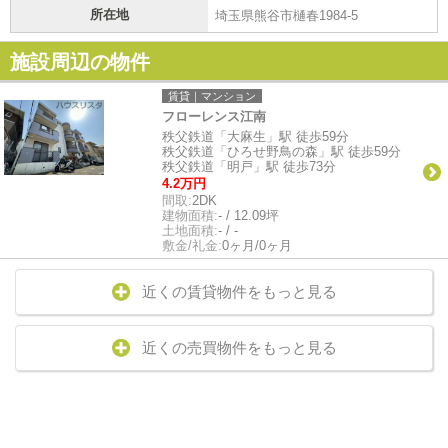
所在地
埼玉県熊谷市樋春1984-5
施設周辺の物件
賃貸｜マンション
フローレンス江南
秩父鉄道「大麻生」駅 徒歩59分
秩父鉄道「ひろせ野鳥の森」駅 徒歩59分
秩父鉄道「明戸」駅 徒歩73分
4.2万円
間取:
2DK
建物面積:
- / 12.09坪
土地面積:
- / -
敷金/礼金:
0ヶ月/0ヶ月
近くの賃貸物件をもっと見る
近くの売買物件をもっと見る