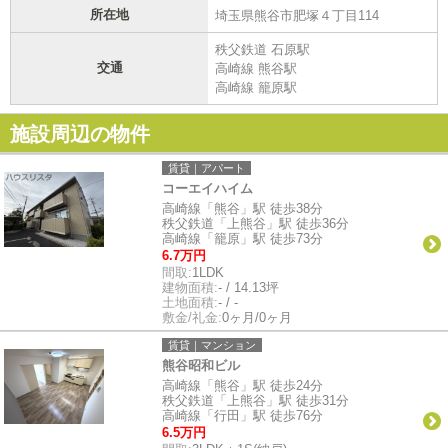
所在地
埼玉県熊谷市肥塚４丁目114
秩父鉄道 石原駅
交通
高崎線 熊谷駅
高崎線 籠原駅
施設周辺の物件
賃貸｜アパート
コーエイハイム
高崎線「熊谷」駅 徒歩38分
秩父鉄道「上熊谷」駅 徒歩36分
高崎線「籠原」駅 徒歩73分
6.7万円
間取:
1LDK
建物面積:
- / 14.13坪
土地面積:
- / -
敷金/礼金:
0ヶ月/0ヶ月
賃貸｜マンション
熊谷昭和ビル
高崎線「熊谷」駅 徒歩24分
秩父鉄道「上熊谷」駅 徒歩31分
高崎線「行田」駅 徒歩76分
6.5万円