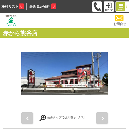
0
0
検討リスト
最近見た物件
お問合せ
赤から熊谷店
前
次
画像タップで拡大表示【
1
/1】