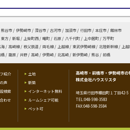
熊谷市
/
伊勢崎市
/
深谷市
/
古河市
/
加須市
/
行田市
/
本庄市
/
館林市
東方
/
新堀
/
上柴町西
/
曙町
/
石原
/
八千代町
/
上中居町
/
万平町
高海
/
高崎線
/
秩父鉄道
/
両毛線
/
上越線
/
東武伊勢崎線
/
北陸新幹線
/
上越
前橋
/
籠原
/
井野
/
高崎
/
伊勢崎
/
北高崎
/
新伊勢崎
/
熊谷
/
前橋
高崎市・前橋市・伊勢崎市の
フ紹介
土地
株式会社ハウスリスタ
の声
新築
設検索
インターネット無料
埼玉県行田市棚田町１丁目42-5 
TEL:048-598-3583
合わせ
ルームシェア可能
FAX:048-598-3584
ペット可