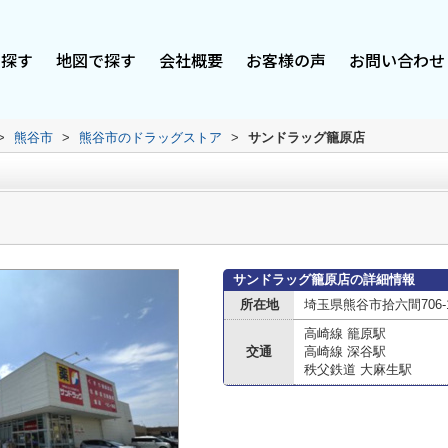
で探す
地図で探す
会社概要
お客様の声
お問い合わせ
>
熊谷市
>
熊谷市のドラッグストア
>
サンドラッグ籠原店
サンドラッグ籠原店の詳細情報
所在地
埼玉県熊谷市拾六間706-
高崎線 籠原駅
交通
高崎線 深谷駅
秩父鉄道 大麻生駅