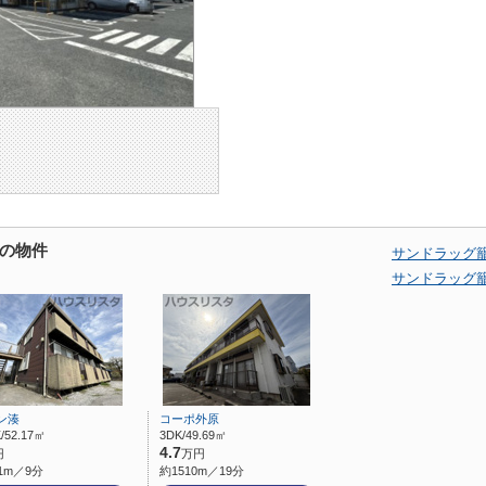
の物件
サンドラッグ
サンドラッグ
ン湊
コーポ外原
/52.17㎡
3DK/49.69㎡
4.7
円
万円
1m／9分
約1510m／19分