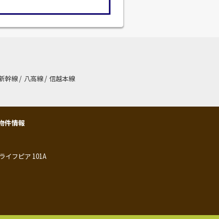
新幹線
/
八高線
/
信越本線
物件情報
ライフピア 101A