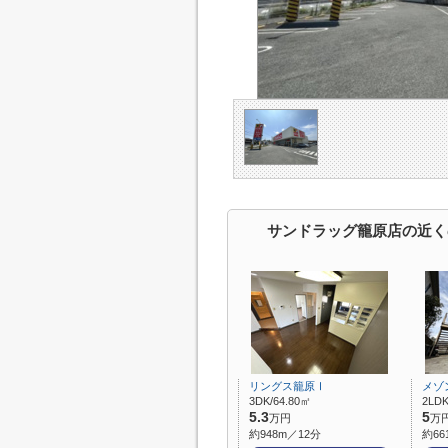
サンドラッグ籠原店の近く
リングス籠原Ⅰ
メゾ
3DK/64.80㎡
2LDK
5.3
5
万円
万
約948m／12分
約66