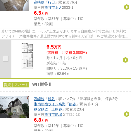
高崎線
「
行田
」駅 徒歩76分
埼玉県
熊谷市
上之
2033-1
6.5
万円
築年数：築37年 ｜募集中：
1室
階数：3階建
歩いて294mの場所に、ベルク上之店があります☆自由度が非常に高いと評判な
デザイナーズ物件物件☆最上階の物件です☆賃料10万円以下をご希望のお客様、
ぜひお問い合わせください☆当社ス...
6.5
万
円
(管理費・共益費 3,000円)
敷：1ヶ月｜礼：0ヶ月
所在階：3階
間取り：3LDK＋1S(納戸)
面積：62.64㎡
WIT熊谷Ⅱ
賃貸｜アパート
高崎線
「
熊谷
」駅 バス7分 「肥塚報恩寺前」 停歩2分
湘南新宿ライン高海
「
熊谷
」駅 徒歩31分
秩父鉄道
「
上熊谷
」駅 徒歩23分
埼玉県
熊谷市
肥塚
２丁目5-13
6.8
万円
築年数：築12年 ｜募集中：
1室
階数：2階建