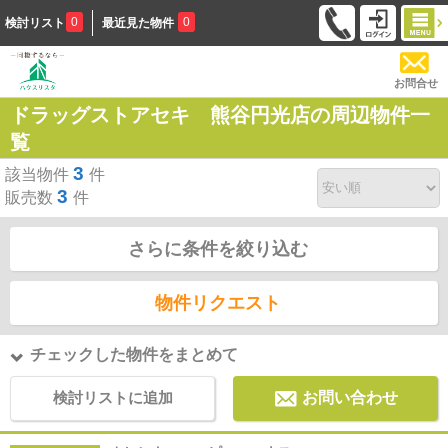
0
0
検討リスト
最近見た物件
お問合せ
ドラッグストアセキ 熊谷円光店の周辺物件一
覧
3
該当物件
件
3
販売数
件
さらに条件を絞り込む
物件リクエスト
チェックした物件をまとめて
検討リストに追加
お問い合わせ