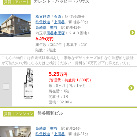
カレント・ハッピー・ハウス
賃貸｜アパート
秩父鉄道
「
石原
」駅 徒歩36分
秩父鉄道
「
上熊谷
」駅 徒歩39分
高崎線
「
熊谷
」駅 徒歩41分
埼玉県
熊谷市
肥塚
１２４０番地１
5.25
万円
築年数：築17年 ｜募集中：
1室
階数：2階建
こちらの物件には自走式駐車場あり！素敵なデザイナーズ物件なら理想的な設計
が可能なので気になる方はご検討ください！賃料を10万円以下に抑えたい方にお
すすめです！当社イチオシの...
5.25
万
円
(管理費・共益費 1,800円)
敷：0ヶ月｜礼：1ヶ月
所在階：1階
間取り：1R
面積：32.90㎡
熊谷昭和ビル
賃貸｜マンション
高崎線
「
熊谷
」駅 徒歩24分
秩父鉄道
「
上熊谷
」駅 徒歩31分