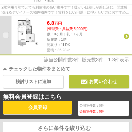
2駅利用可能でとても利便性の高い物件です！暖かい日差しが差し込む、開放感
溢れるデザイナーズ物件物件です！賃料を10万円以下に抑えたい方におすすめで
す！「WIT熊谷Ⅱ」の物件情報を...
6.8
万
円
(管理費・共益費 5,000円)
敷：0ヶ月｜礼：1ヶ月
所在階：1階
間取り：1LDK
面積：35.28㎡
該当公開件数
3
件 販売数
3
件
1-3
件表示
チェックした物件をまとめて
検討リストに追加
お問い合わせ
無料会員登録はこちら
公開物件数：
0
件
会員登録
会員物件数：
0
件
さらに条件を絞り込む