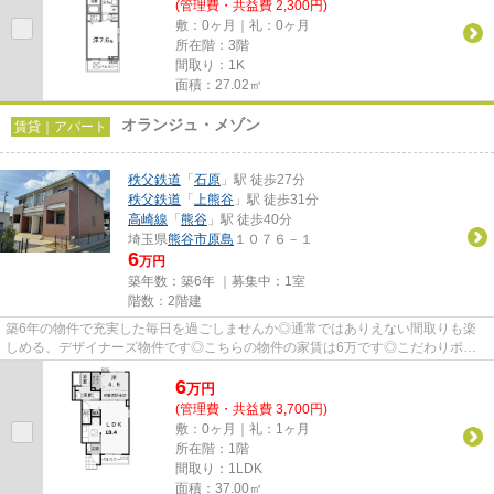
(管理費・共益費 2,300円)
敷：0ヶ月｜礼：0ヶ月
所在階：3階
間取り：1K
面積：27.02㎡
オランジュ・メゾン
賃貸｜アパート
秩父鉄道
「
石原
」駅 徒歩27分
秩父鉄道
「
上熊谷
」駅 徒歩31分
高崎線
「
熊谷
」駅 徒歩40分
埼玉県
熊谷市
原島
１０７６－１
6
万円
築年数：築6年 ｜募集中：
1室
階数：2階建
築6年の物件で充実した毎日を過ごしませんか◎通常ではありえない間取りも楽
しめる、デザイナーズ物件です◎こちらの物件の家賃は6万です◎こだわりポイ
ント満載のオランジュ・メゾン◎熊...
6
万
円
(管理費・共益費 3,700円)
敷：0ヶ月｜礼：1ヶ月
所在階：1階
間取り：1LDK
面積：37.00㎡