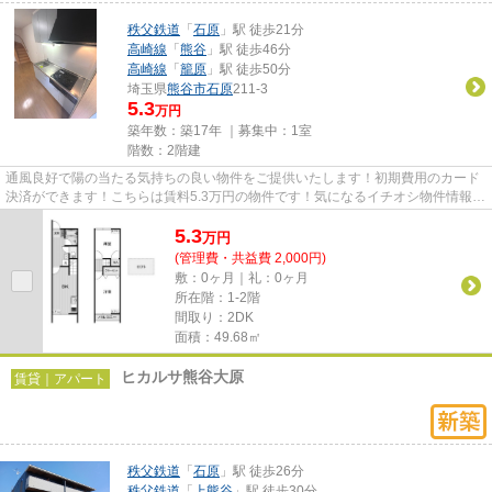
秩父鉄道
「
石原
」駅 徒歩21分
高崎線
「
熊谷
」駅 徒歩46分
高崎線
「
籠原
」駅 徒歩50分
埼玉県
熊谷市
石原
211-3
5.3
万円
築年数：築17年 ｜募集中：
1室
階数：2階建
通風良好で陽の当たる気持ちの良い物件をご提供いたします！初期費用のカード
決済ができます！こちらは賃料5.3万円の物件です！気になるイチオシ物件情報：
「MTメゾネット1号棟」！熊...
5.3
万
円
(管理費・共益費 2,000円)
敷：0ヶ月｜礼：0ヶ月
所在階：1-2階
間取り：2DK
面積：49.68㎡
ヒカルサ熊谷大原
賃貸｜アパート
秩父鉄道
「
石原
」駅 徒歩26分
秩父鉄道
「
上熊谷
」駅 徒歩30分