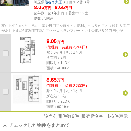
埼玉県
熊谷市
大原
３丁目１２番３号
8.05
8.65
万円～
万円
築年数：築1年未満 ｜募集中：
2室
階数：3階建
家から411mのところに、薬や日用品を買うのに便利なクスリのアオキ熊谷大原店
があります◎2駅利用可能なアクセスの良いアパートです◎価格8.05万円ながら
充実した設備のこちらの物件は、...
8.05
万
円
(管理費・共益費 2,200円)
敷：0ヶ月｜礼：1ヶ月
所在階：2階
間取り：1LDK
面積：46.03㎡
8.65
万
円
(管理費・共益費 2,200円)
敷：0ヶ月｜礼：1ヶ月
所在階：3階
間取り：2LDK
面積：60.19㎡
該当公開件数
6
件 販売数
9
件
1-6
件表示
チェックした物件をまとめて