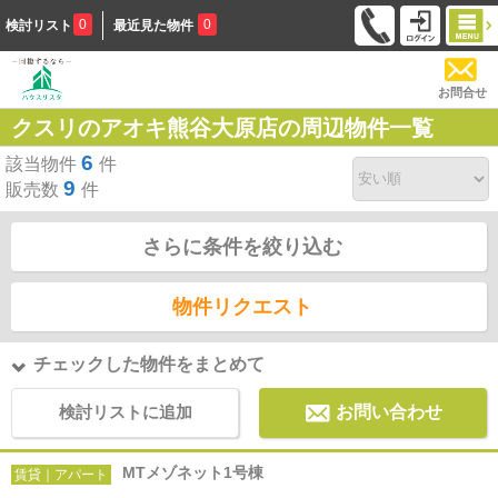
0
0
検討リスト
最近見た物件
お問合せ
クスリのアオキ熊谷大原店の周辺物件一覧
6
該当物件
件
9
販売数
件
さらに条件を絞り込む
物件リクエスト
チェックした物件をまとめて
検討リストに追加
お問い合わせ
MTメゾネット1号棟
賃貸｜アパート