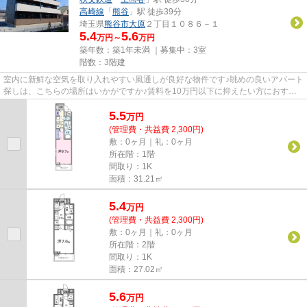
高崎線
「
熊谷
」駅 徒歩39分
埼玉県
熊谷市
大原
２丁目１０８６－１
5.4
5.6
万円～
万円
築年数：築1年未満 ｜募集中：
3室
階数：3階建
室内に新鮮な空気を取り入れやすい風通しが良好な物件です♪眺めの良いアパート
探しは、こちらの場所はいかがですか♪賃料を10万円以下に抑えたい方におすす
めです♪当社イチオシの物件の...
5.5
万
円
(管理費・共益費 2,300円)
敷：0ヶ月｜礼：0ヶ月
所在階：1階
間取り：1K
面積：31.21㎡
5.4
万
円
(管理費・共益費 2,300円)
敷：0ヶ月｜礼：0ヶ月
所在階：2階
間取り：1K
面積：27.02㎡
5.6
万
円