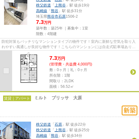
秩父鉄道
「
上熊谷
」駅 徒歩19分
高崎線
「
熊谷
」駅 徒歩31分
埼玉県
熊谷市
石原
1506-2
7.3
万円
築年数：築25年 ｜募集中：
1室
階数：4階建
防犯対策もバッチリなマンションタイプの物件です！室内に新鮮な空気を取り入
れやすい風通しが良好な物件です！こちらのマンションには自走式駐車場あり！
価格7.3万円ながら充実した設...
7.3
万
円
(管理費・共益費 4,000円)
敷：0ヶ月｜礼：0ヶ月
所在階：1階
間取り：2LDK
面積：56.52㎡
ミルト ブリッサ 大原
賃貸｜アパート
秩父鉄道
「
石原
」駅 徒歩22分
秩父鉄道
「
上熊谷
」駅 徒歩25分
高崎線
「
熊谷
」駅 徒歩34分