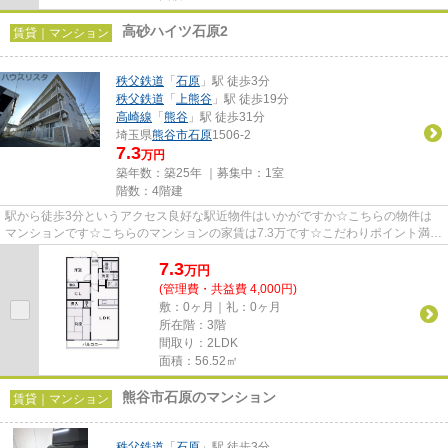
高砂ハイツ石原2
賃貸｜マンション
秩父鉄道
「
石原
」駅 徒歩3分
秩父鉄道
「
上熊谷
」駅 徒歩19分
高崎線
「
熊谷
」駅 徒歩31分
埼玉県
熊谷市
石原
1506-2
7.3
万円
築年数：築25年 ｜募集中：
1室
階数：4階建
駅から徒歩3分というアクセス良好な駅近物件はいかがですか☆こちらの物件は
マンションです☆こちらのマンションの家賃は7.3万です☆こだわりポイント満載
の高砂ハイツ石原2☆熊谷市エリア...
7.3
万
円
(管理費・共益費 4,000円)
敷：0ヶ月｜礼：0ヶ月
所在階：3階
間取り：2LDK
面積：56.52㎡
熊谷市石原のマンション
賃貸｜マンション
秩父鉄道
「
石原
」駅 徒歩3分