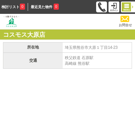
0
0
検討リスト
最近見た物件
お問合せ
コスモス大原店
所在地
埼玉県熊谷市大原１丁目14-23
秩父鉄道 石原駅
交通
高崎線 熊谷駅