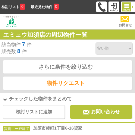
0
0
検討リスト
最近見た物件
お問合せ
エミュウ加須店の周辺物件一覧
7
該当物件
件
8
販売数
件
さらに条件を絞り込む
物件リクエスト
チェックした物件をまとめて
検討リストに追加
お問い合わせ
加須市睦町1丁目6-16貸家
賃貸｜一戸建て