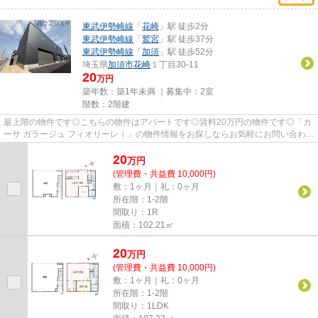
東武伊勢崎線
「
花崎
」駅 徒歩2分
東武伊勢崎線
「
鷲宮
」駅 徒歩37分
東武伊勢崎線
「
加須
」駅 徒歩52分
埼玉県
加須市
花崎
１丁目30-11
20
万円
築年数：築1年未満 ｜募集中：
2室
階数：2階建
最上階の物件です◎こちらの物件はアパートです◎賃料20万円の物件です◎「カ
ーサ ガラージュ フィオリーレⅠ」の物件情報をお探しならお気軽にお問い合わせ
ください◎できるだけ早めに不動...
20
万
円
(管理費・共益費 10,000円)
敷：1ヶ月｜礼：0ヶ月
所在階：1-2階
間取り：1R
面積：102.21㎡
20
万
円
(管理費・共益費 10,000円)
敷：1ヶ月｜礼：0ヶ月
所在階：1-2階
間取り：1LDK