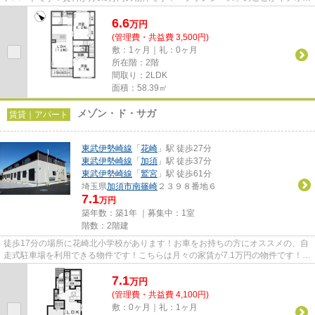
シ！加須市エリアにある賃貸情...
6.6
万
円
(管理費・共益費 3,500円)
敷：1ヶ月｜礼：0ヶ月
所在階：2階
間取り：2LDK
面積：58.39㎡
メゾン・ド・サガ
賃貸｜アパート
東武伊勢崎線
「
花崎
」駅 徒歩27分
東武伊勢崎線
「
加須
」駅 徒歩37分
東武伊勢崎線
「
鷲宮
」駅 徒歩61分
埼玉県
加須市
南篠崎
２３９８番地６
7.1
万円
築年数：築1年 ｜募集中：
1室
階数：2階建
徒歩17分の場所に花崎北小学校があります！お車をお持ちの方にオススメの、自
走式駐車場を利用できる物件です！こちらは月々の家賃が7.1万円の物件です！気
になるイチオシ物件情報：「...
7.1
万
円
(管理費・共益費 4,100円)
敷：0ヶ月｜礼：1ヶ月