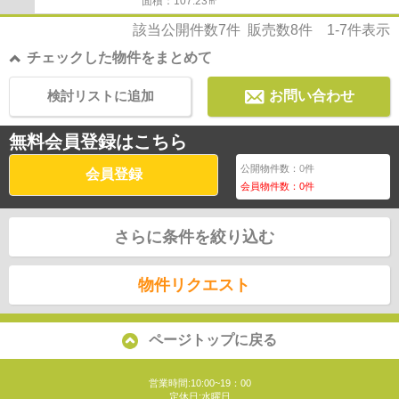
面積：107.23㎡
該当公開件数
7
件 販売数
8
件
1-7
件表示
チェックした物件をまとめて
検討リストに追加
お問い合わせ
無料会員登録はこちら
公開物件数：
0
件
会員登録
会員物件数：
0
件
さらに条件を絞り込む
物件リクエスト
ページトップに戻る
営業時間:10:00~19：00
定休日:水曜日