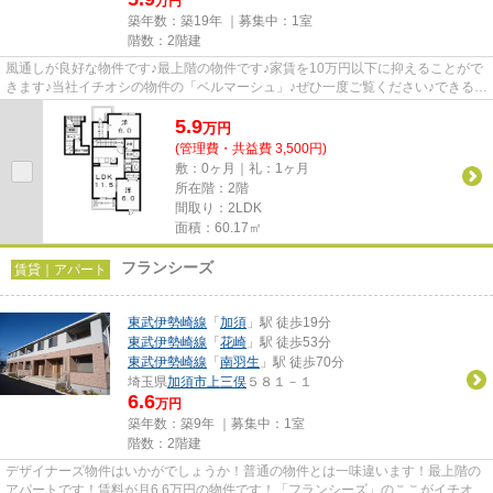
万円
築年数：築19年 ｜募集中：
1室
階数：2階建
風通しが良好な物件です♪最上階の物件です♪家賃を10万円以下に抑えることがで
きます♪当社イチオシの物件の「ベルマーシュ」♪ぜひ一度ご覧ください♪できるだ
け早めに不動産情報を集めた...
5.9
万
円
(管理費・共益費 3,500円)
敷：0ヶ月｜礼：1ヶ月
所在階：2階
間取り：2LDK
面積：60.17㎡
フランシーズ
賃貸｜アパート
東武伊勢崎線
「
加須
」駅 徒歩19分
東武伊勢崎線
「
花崎
」駅 徒歩53分
東武伊勢崎線
「
南羽生
」駅 徒歩70分
埼玉県
加須市
上三俣
５８１－１
6.6
万円
築年数：築9年 ｜募集中：
1室
階数：2階建
デザイナーズ物件はいかがでしょうか！普通の物件とは一味違います！最上階の
アパートです！賃料が月6.6万円の物件です！「フランシーズ」のここがイチオ