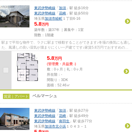
東武伊勢崎線
「
加須
」駅 徒歩16分
東武伊勢崎線
「
花崎
」駅 徒歩50分
埼玉県
加須市
睦町
１丁目6-16
5.8
万円
築年数：築37年 ｜募集中：
1室
階数：1階建
駅まで平坦な物件で、ラクに駅まで移動することができます♪冬場の換気にも適し
た、風通しの良い湿気が溜まりにくい一戸建てです♪家賃5.8万円でおすすめの物
件です♪新着情報：加須市睦...
5.8
万
円
(管理費・共益費 -)
敷：0ヶ月｜礼：0ヶ月
所在階：-
間取り：3DK
面積：52.46㎡
ベルマーシュ
賃貸｜アパート
東武伊勢崎線
「
加須
」駅 徒歩27分
東武伊勢崎線
「
花崎
」駅 徒歩49分
東武伊勢崎線
「
南羽生
」駅 徒歩77分
埼玉県
加須市
北小浜
１０４３－１
5.9