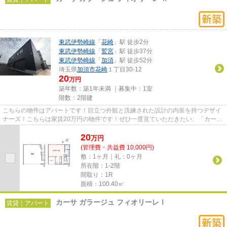
東武伊勢崎線
「
花崎
」駅 徒歩2分
東武伊勢崎線
「
鷲宮
」駅 徒歩37分
東武伊勢崎線
「
加須
」駅 徒歩52分
埼玉県
加須市
花崎
１丁目30-12
20
万円
築年数：築1年未満 ｜募集中：
1室
階数：2階建
こちらの物件はアパートです！目立つ外観と洗練された設計の内装を持つデザイ
ナーズ！こちらは家賃20万円の物件です！ぜひ一度見ていただきたい、「カーサ
ガラージュ フィオリーレ Ⅱ...
20
万
円
(管理費・共益費 10,000円)
敷：1ヶ月｜礼：0ヶ月
所在階：1-2階
間取り：1R
面積：100.40㎡
カーサ ガラージュ フィオリーレⅠ
賃貸｜アパート