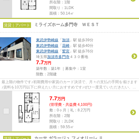
所在階：1階
間取り：1LDK
面積：50.14㎡
ミライズホーム多門寺 ＷＥＳＴ
賃貸｜アパート
東武伊勢崎線
「
加須
」駅 徒歩39分
東武伊勢崎線
「
花崎
」駅 徒歩40分
東武伊勢崎線
「
鷲宮
」駅 徒歩76分
埼玉県
加須市
多門寺
４３０番地
7.7
万円
築年数：築1年 ｜募集中：
1室
階数：2階建
最上階の物件です♪初期費用や家賃のカード決済で、月々の支払の手間を省けます
♪賃料を10万円以下に抑えたい方におすすめです♪ぜひ一度見ていただきたい、
「ミライズホーム多門寺 WEST...
7.7
万
円
(管理費・共益費 4,100円)
敷：0ヶ月｜礼：8.2万円
所在階：2階
間取り：2LDK
面積：59.55㎡
カーサ ガラージュ フィオリーレ Ⅱ
賃貸｜アパート