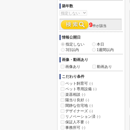
築年数
9
件が該当
情報公開日
指定しない
本日
3日以内
1週間以内
画像・動画あり
画像あり
動画あり
こだわり条件
ペット飼育可
(-)
ペット専用設備
(-)
楽器相談
(-)
陽当り良好
(-)
閑静な住宅地
(-)
デザイナーズ
(-)
リノベーション済
(-)
保証人不要
(-)
事務所可
(-)