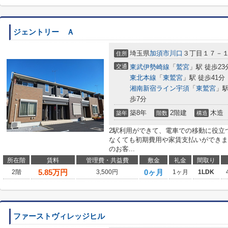
ジェントリー Ａ
埼玉県
加須市
川口
３丁目１７－
住所
交通
東武伊勢崎線
「
鷲宮
」駅 徒歩23
東北本線
「
東鷲宮
」駅 徒歩41分
湘南新宿ライン宇須
「
東鷲宮
」駅
歩7分
築8年
2階建
木造
築年
階数
構造
2駅利用ができて、電車での移動に役立
なくても初期費用や家賃支払いができま
のお客...
所在階
賃料
管理費・共益費
敷金
礼金
間取り
5.85
万円
0ヶ月
2階
3,500円
1ヶ月
1LDK
ファーストヴィレッジヒル