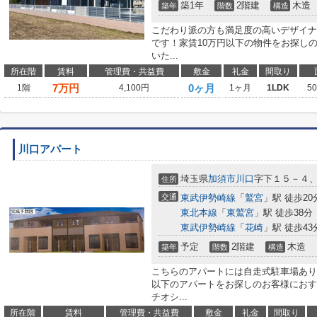
築1年
2階建
木造
築年
階数
構造
こだわり派の方も満足度の高いデザイナ
です！家賃10万円以下の物件をお探し
いた...
所在階
賃料
管理費・共益費
敷金
礼金
間取り
7
万円
0ヶ月
1階
4,100円
1ヶ月
1LDK
5
川口アパート
埼玉県
加須市
川口
字下１５－４
住所
交通
東武伊勢崎線
「
鷲宮
」駅 徒歩20
東北本線
「
東鷲宮
」駅 徒歩38分
東武伊勢崎線
「
花崎
」駅 徒歩43
予定
2階建
木造
築年
階数
構造
こちらのアパートには自走式駐車場あり
以下のアパートをお探しのお客様におす
チオシ...
所在階
賃料
管理費・共益費
敷金
礼金
間取り