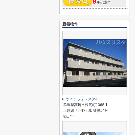
9
件が該当
新着物件
ヴィラ フォレスタA
群馬県高崎市棟高町1368-1
上越線「井野」駅 徒歩54分
築17年