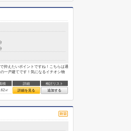
分
分
で抑えたいポイントですね！こちらは通
円の一戸建てです！気になるイチオシ物
面積
詳細
検討リスト
7.62㎡
詳細を見る
追加する