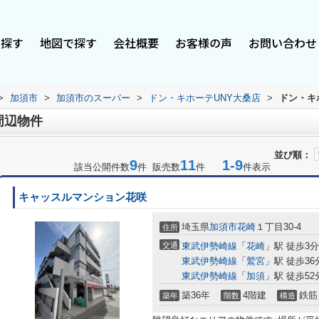
で探す
地図で探す
会社概要
お客様の声
お問い合わせ
>
加須市
>
加須市のスーパー
>
ドン・キホーテUNY大桑店
>
ドン・キ
周辺物件
並び順：
9
11
1-9
該当公開件数
件 販売数
件
件表示
キャッスルマンション花咲
埼玉県
加須市
花崎
１丁目30-4
住所
交通
東武伊勢崎線
「
花崎
」駅 徒歩3分
東武伊勢崎線
「
鷲宮
」駅 徒歩36
東武伊勢崎線
「
加須
」駅 徒歩52
築36年
4階建
鉄筋
築年
階数
構造