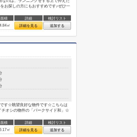
坦なのは、ランニングをする上で抑えた
件をお探しの方にもおすすめです♪ぜひ一
面積
詳細
検討リスト
4.84㎡
詳細を見る
追加する
分
分
分
です☆眺望良好な物件です☆こちらは
社イチオシの物件の「パークサイド和」☆
面積
詳細
検討リスト
6.17㎡
詳細を見る
追加する