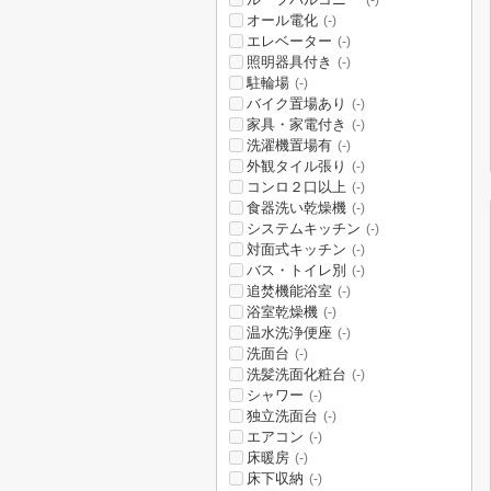
(-)
オール電化
(-)
エレベーター
(-)
照明器具付き
(-)
駐輪場
(-)
バイク置場あり
(-)
家具・家電付き
(-)
洗濯機置場有
(-)
外観タイル張り
(-)
コンロ２口以上
(-)
食器洗い乾燥機
(-)
システムキッチン
(-)
対面式キッチン
(-)
バス・トイレ別
(-)
追焚機能浴室
(-)
浴室乾燥機
(-)
温水洗浄便座
(-)
洗面台
(-)
洗髪洗面化粧台
(-)
シャワー
(-)
独立洗面台
(-)
エアコン
(-)
床暖房
(-)
床下収納
(-)