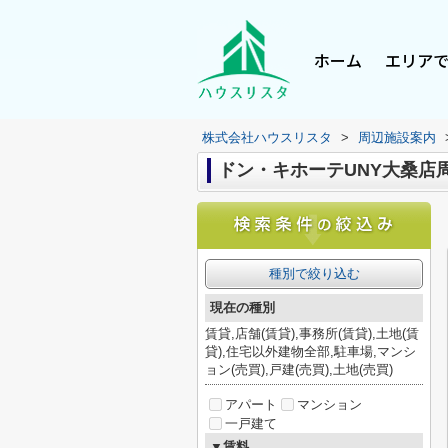
ホーム
エリア
株式会社ハウスリスタ
>
周辺施設案内
ドン・キホーテUNY大桑店
種別で絞り込む
現在の種別
賃貸,店舗(賃貸),事務所(賃貸),土地(賃
貸),住宅以外建物全部,駐車場,マンシ
ョン(売買),戸建(売買),土地(売買)
アパート
マンション
一戸建て
▼賃料