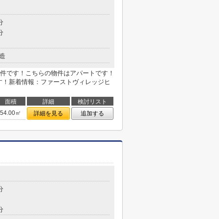
１
分
分
造
件です！こちらの物件はアパートです！
です！新着情報：ファーストヴィレッジヒ
面積
詳細
検討リスト
54.00㎡
詳細を見る
追加する
分
分