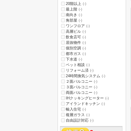
20階以上
(-)
最上階
(-)
南向き
(-)
角部屋
(-)
ワンフロア
(-)
高層ビル
(-)
飲食店可
(-)
居抜物件
(-)
個別空調
(-)
都市ガス
(-)
下水道
(-)
ペット相談
(-)
リフォーム済
(-)
24時間換気システム
(-)
２面バルコニー
(-)
３面バルコニー
(-)
両面バルコニー
(-)
IHクッキングヒーター
(-)
アイランドキッチン
(-)
輸入住宅
(-)
複層ガラス
(-)
自由設計対応
(-)