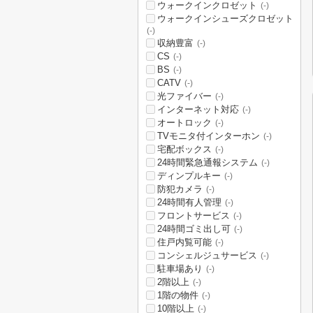
ウォークインクロゼット
(-)
ウォークインシューズクロゼット
(-)
収納豊富
(-)
CS
(-)
BS
(-)
CATV
(-)
光ファイバー
(-)
インターネット対応
(-)
オートロック
(-)
TVモニタ付インターホン
(-)
宅配ボックス
(-)
24時間緊急通報システム
(-)
ディンプルキー
(-)
防犯カメラ
(-)
24時間有人管理
(-)
フロントサービス
(-)
24時間ゴミ出し可
(-)
住戸内覧可能
(-)
コンシェルジュサービス
(-)
駐車場あり
(-)
2階以上
(-)
1階の物件
(-)
10階以上
(-)