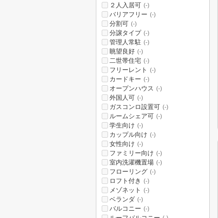
２人入居可
(-)
バリアフリー
(-)
分割可
(-)
分譲タイプ
(-)
管理人常駐
(-)
眺望良好
(-)
二世帯住宅
(-)
フリーレント
(-)
カードキー
(-)
オープンハウス
(-)
外国人可
(-)
ガスコンロ設置可
(-)
ルームシェア可
(-)
学生向け
(-)
カップル向け
(-)
女性向け
(-)
ファミリー向け
(-)
室内洗濯機置場
(-)
フローリング
(-)
ロフト付き
(-)
メゾネット
(-)
ベランダ
(-)
バルコニー
(-)
ルーフバルコニー