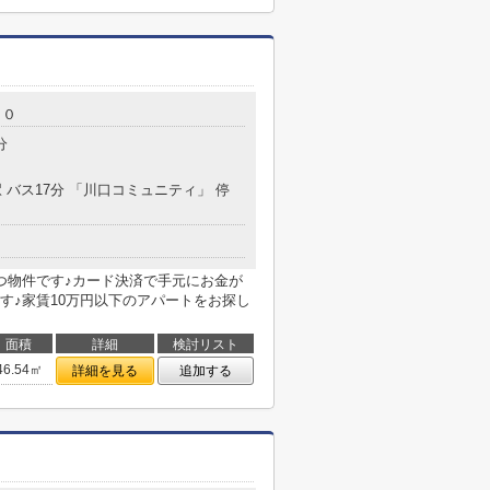
１０
分
 バス17分 「川口コミュニティ」 停
つ物件です♪カード決済で手元にお金が
す♪家賃10万円以下のアパートをお探し
面積
詳細
検討リスト
46.54㎡
詳細を見る
追加する