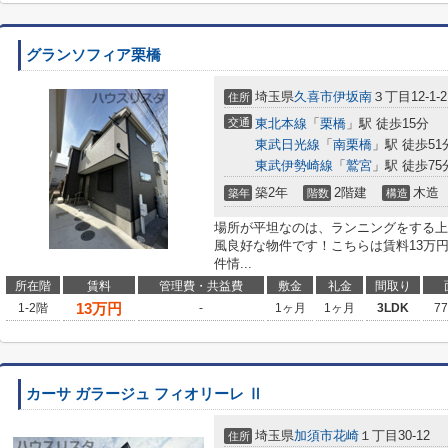
グランソフィア栗橋
埼玉県
久喜市
伊坂南
３丁目12-1-2
住所
交通
東北本線
「
栗橋
」駅 徒歩15分
東武日光線
「
南栗橋
」駅 徒歩51
東武伊勢崎線
「
鷲宮
」駅 徒歩75
築2年
2階建
木造
築年
階数
構造
場所が平坦なのは、ランニングをする上
風良好な物件です！こちらは賃料13万
件情...
所在階
賃料
管理費・共益費
敷金
礼金
間取り
13
万円
1-2階
-
1ヶ月
1ヶ月
3LDK
7
カーサ ガラージュ フィオリーレ Ⅱ
埼玉県
加須市
花崎
１丁目30-12
住所