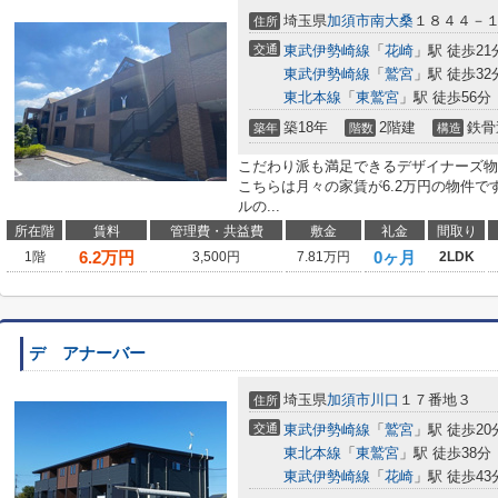
埼玉県
加須市
南大桑
１８４４－
住所
交通
東武伊勢崎線
「
花崎
」駅 徒歩21
東武伊勢崎線
「
鷲宮
」駅 徒歩32
東北本線
「
東鷲宮
」駅 徒歩56分
築18年
2階建
鉄骨
築年
階数
構造
こだわり派も満足できるデザイナーズ物
こちらは月々の家賃が6.2万円の物件
ルの...
所在階
賃料
管理費・共益費
敷金
礼金
間取り
6.2
万円
0ヶ月
1階
3,500円
7.81万円
2LDK
デ アナーバー
埼玉県
加須市
川口
１７番地３
住所
交通
東武伊勢崎線
「
鷲宮
」駅 徒歩20
東北本線
「
東鷲宮
」駅 徒歩38分
東武伊勢崎線
「
花崎
」駅 徒歩43