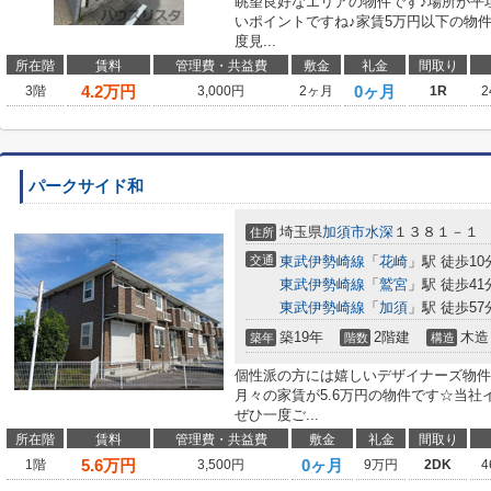
眺望良好なエリアの物件です♪場所が平
いポイントですね♪家賃5万円以下の物
度見...
所在階
賃料
管理費・共益費
敷金
礼金
間取り
4.2
万円
0ヶ月
3階
3,000円
2ヶ月
1R
2
パークサイド和
埼玉県
加須市
水深
１３８１－１
住所
交通
東武伊勢崎線
「
花崎
」駅 徒歩10
東武伊勢崎線
「
鷲宮
」駅 徒歩41
東武伊勢崎線
「
加須
」駅 徒歩57
築19年
2階建
木造
築年
階数
構造
個性派の方には嬉しいデザイナーズ物件
月々の家賃が5.6万円の物件です☆当
ぜひ一度ご...
所在階
賃料
管理費・共益費
敷金
礼金
間取り
5.6
万円
0ヶ月
1階
3,500円
9万円
2DK
4