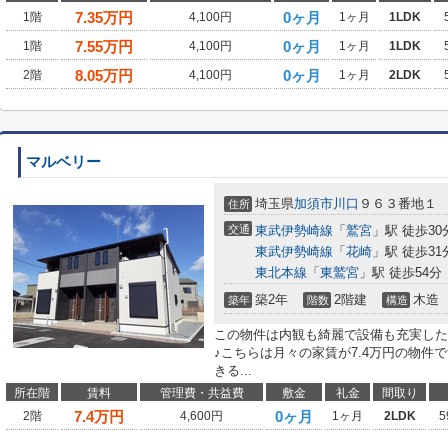
7.35
万円
0ヶ月
1階
4,100円
1ヶ月
1LDK
7.55
万円
0ヶ月
1階
4,100円
1ヶ月
1LDK
8.05
万円
0ヶ月
2階
4,100円
1ヶ月
2LDK
マルベリー
埼玉県
加須市
川口
９６３番地１
住所
交通
東武伊勢崎線
「
鷲宮
」駅 徒歩30
東武伊勢崎線
「
花崎
」駅 徒歩31
東北本線
「
東鷲宮
」駅 徒歩54分
築2年
2階建
木造
築年
階数
構造
この物件は内観も綺麗で設備も充実した、
♪こちらは月々の家賃が7.4万円の物件
きる...
所在階
賃料
管理費・共益費
敷金
礼金
間取り
7.4
万円
0ヶ月
2階
4,600円
1ヶ月
2LDK
5