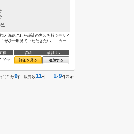
分
分
木造
観と洗練された設計の内装を持つデザイ
す！ぜひ一度見ていただきたい、「カー
面積
詳細
検討リスト
0.40㎡
詳細を見る
追加する
9
11
1-9
公開件数
件 販売数
件
件表示