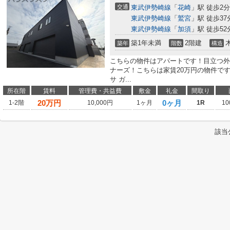
交通
東武伊勢崎線
「
花崎
」駅 徒歩2分
東武伊勢崎線
「
鷲宮
」駅 徒歩37
東武伊勢崎線
「
加須
」駅 徒歩52
築1年未満
2階建
築年
階数
構造
こちらの物件はアパートです！目立つ外
ナーズ！こちらは家賃20万円の物件で
サ ガ...
所在階
賃料
管理費・共益費
敷金
礼金
間取り
20
万円
0ヶ月
1-2階
10,000円
1ヶ月
1R
10
該当