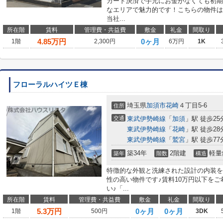
カード決済で手元にお金がなくても初期
なエリアで魅力的です！こちらの物件は
当社...
所在階
賃料
管理費・共益費
敷金
礼金
間取り
4.85
万円
0ヶ月
1階
2,300円
6万円
1K
フローラルハイツＥ棟
埼玉県
加須市
花崎
４丁目5-6
住所
交通
東武伊勢崎線
「
加須
」駅 徒歩25
東武伊勢崎線
「
花崎
」駅 徒歩28
東武伊勢崎線
「
鷲宮
」駅 徒歩77
築34年
2階建
軽量
築年
階数
構造
特徴的な外観と洗練された設計の内装を
性の高い物件です♪賃料10万円以下を
い♪「...
所在階
賃料
管理費・共益費
敷金
礼金
間取り
5.3
万円
0ヶ月
0ヶ月
1階
500円
3DK