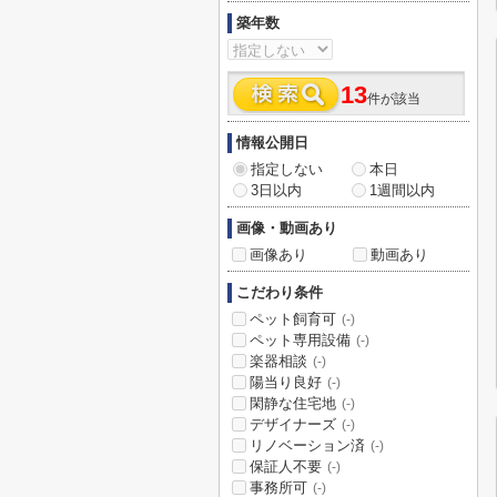
築年数
13
件が該当
情報公開日
指定しない
本日
3日以内
1週間以内
画像・動画あり
画像あり
動画あり
こだわり条件
ペット飼育可
(-)
ペット専用設備
(-)
楽器相談
(-)
陽当り良好
(-)
閑静な住宅地
(-)
デザイナーズ
(-)
リノベーション済
(-)
保証人不要
(-)
事務所可
(-)