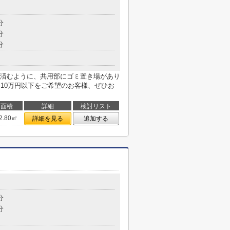
６
分
分
分
済むように、共用部にゴミ置き場があり
料10万円以下をご希望のお客様、ぜひお
面積
詳細
検討リスト
2.80㎡
詳細を見る
追加する
分
分