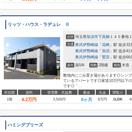
リッツ・ハウス・ラデュレ Ⅱ
埼玉県
加須市
下高柳
１４５番地
住所
交通
東武伊勢崎線
「
花崎
」駅 徒歩32
東武伊勢崎線
「
加須
」駅 徒歩41
東武伊勢崎線
「
鷲宮
」駅 徒歩66
築5年
2階建
木造
築年
階数
構造
敷地内にごみ置き場があります◎シンプ
ているアパートです◎家賃10万円以下
です◎「...
所在階
賃料
管理費・共益費
敷金
礼金
間取り
6.2
万円
0ヶ月
1階
3,500円
8万円
1LDK
4
ハミングブリーズ