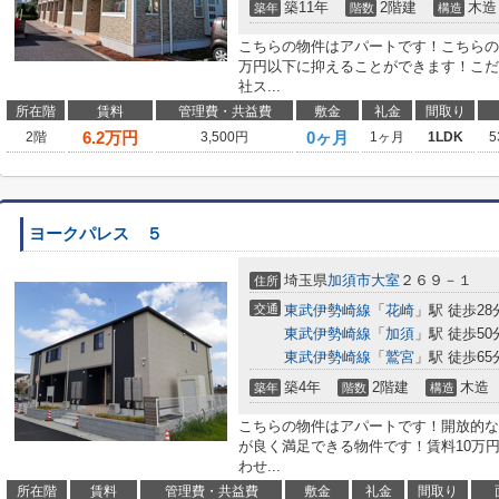
築11年
2階建
木造
築年
階数
構造
こちらの物件はアパートです！こちらの
万円以下に抑えることができます！こだ
社ス...
所在階
賃料
管理費・共益費
敷金
礼金
間取り
6.2
万円
0ヶ月
2階
3,500円
1ヶ月
1LDK
5
ヨークパレス ５
埼玉県
加須市
大室
２６９－１
住所
交通
東武伊勢崎線
「
花崎
」駅 徒歩28
東武伊勢崎線
「
加須
」駅 徒歩50
東武伊勢崎線
「
鷲宮
」駅 徒歩65
築4年
2階建
木造
築年
階数
構造
こちらの物件はアパートです！開放的な
が良く満足できる物件です！賃料10万
わせ...
所在階
賃料
管理費・共益費
敷金
礼金
間取り