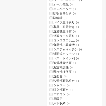
(-)
オール電化
(-)
エレベーター
(-)
照明器具付き
(-)
駐輪場
(-)
バイク置場あり
(-)
家具・家電付き
(-)
洗濯機置場有
(-)
外観タイル張り
(-)
コンロ２口以上
(-)
食器洗い乾燥機
(-)
システムキッチン
(-)
対面式キッチン
(-)
バス・トイレ別
(-)
追焚機能浴室
(-)
浴室乾燥機
(-)
温水洗浄便座
(-)
洗面台
(-)
洗髪洗面化粧台
(-)
シャワー
(-)
独立洗面台
(-)
エアコン
(-)
床暖房
(-)
床下収納
(-)