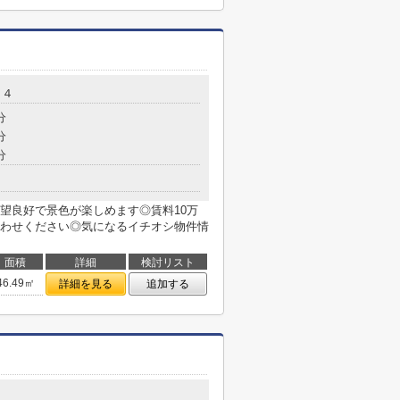
１４
分
分
分
望良好で景色が楽しめます◎賃料10万
わせください◎気になるイチオシ物件情
面積
詳細
検討リスト
46.49㎡
詳細を見る
追加する