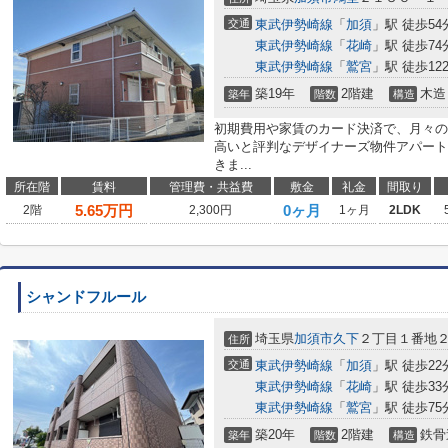
交通
東武伊勢崎線
「
加須
」駅 徒歩54
東武伊勢崎線
「
花崎
」駅 徒歩74
東武伊勢崎線
「
鷲宮
」駅 徒歩12
築19年
2階建
木造
築年
階数
構造
初期費用や家賃のカード決済で、月々の
高いと評判なデザイナーズ物件アパート
きま...
所在階
賃料
管理費・共益費
敷金
礼金
間取り
5.65
万円
0ヶ月
2階
2,300円
1ヶ月
2LDK
シャンドフルール
埼玉県
加須市
久下
２丁目１番地
住所
交通
東武伊勢崎線
「
加須
」駅 徒歩22
東武伊勢崎線
「
花崎
」駅 徒歩33
東武伊勢崎線
「
鷲宮
」駅 徒歩75
築20年
2階建
鉄骨
築年
階数
構造