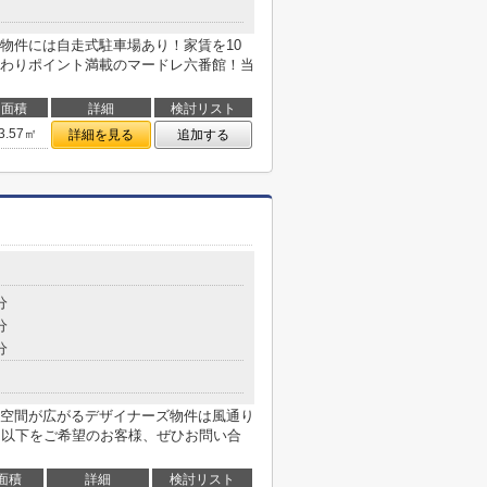
物件には自走式駐車場あり！家賃を10
わりポイント満載のマードレ六番館！当
面積
詳細
検討リスト
3.57㎡
詳細を見る
追加する
分
分
分
空間が広がるデザイナーズ物件は風通り
円以下をご希望のお客様、ぜひお問い合
面積
詳細
検討リスト