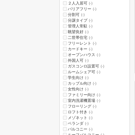
２人入居可
(-)
バリアフリー
(-)
分割可
(-)
分譲タイプ
(-)
管理人常駐
(-)
眺望良好
(-)
二世帯住宅
(-)
フリーレント
(-)
カードキー
(-)
オープンハウス
(-)
外国人可
(-)
ガスコンロ設置可
(-)
ルームシェア可
(-)
学生向け
(-)
カップル向け
(-)
女性向け
(-)
ファミリー向け
(-)
室内洗濯機置場
(-)
フローリング
(-)
ロフト付き
(-)
メゾネット
(-)
ベランダ
(-)
バルコニー
(-)
ルーフバルコニー