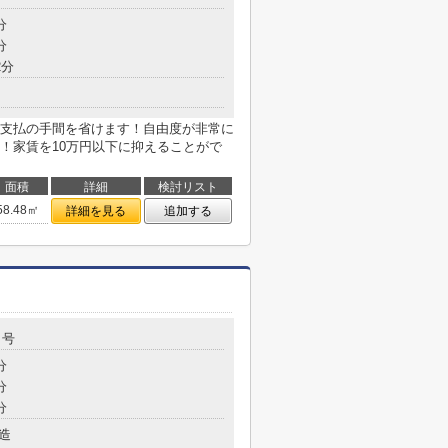
分
分
2分
支払の手間を省けます！自由度が非常に
！家賃を10万円以下に抑えることがで
面積
詳細
検討リスト
58.48㎡
詳細を見る
追加する
２号
分
分
分
造