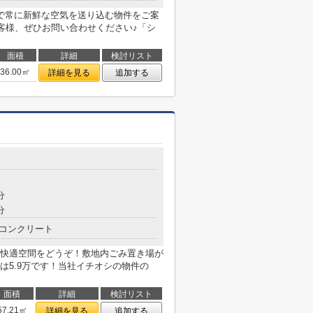
で常に新鮮な空気を送り込む物件をご案
お客様、ぜひお問い合わせください♪「シ
面積
詳細
検討リスト
36.00㎡
詳細を見る
追加する
分
分
コンクリート
快適空間をどうぞ！敷地内ごみ置き場が
は5.9万です！当社イチオシの物件の
面積
詳細
検討リスト
57.21㎡
詳細を見る
追加する