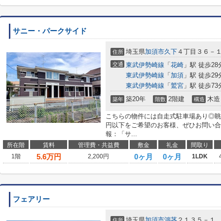
サニー・パークサイド
埼玉県
加須市
久下
４丁目３６－
住所
交通
東武伊勢崎線
「
花崎
」駅 徒歩28
東武伊勢崎線
「
加須
」駅 徒歩29
東武伊勢崎線
「
鷲宮
」駅 徒歩73
築20年
2階建
木造
築年
階数
構造
こちらの物件には自走式駐車場あり◎眺
円以下をご希望のお客様、ぜひお問い合
報：「サ...
所在階
賃料
管理費・共益費
敷金
礼金
間取り
5.6
万円
0ヶ月
0ヶ月
1階
2,200円
1LDK
フェアリー
埼玉県
加須市
鴻茎
２１３５－１
住所