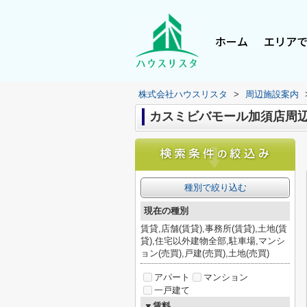
ホーム
エリア
株式会社ハウスリスタ
>
周辺施設案内
カスミビバモール加須店周
種別で絞り込む
現在の種別
賃貸,店舗(賃貸),事務所(賃貸),土地(賃
貸),住宅以外建物全部,駐車場,マンシ
ョン(売買),戸建(売買),土地(売買)
アパート
マンション
一戸建て
▼賃料