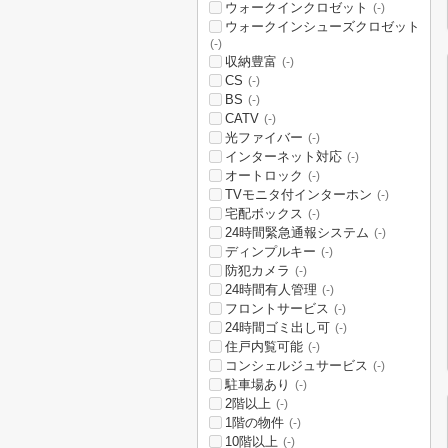
ウォークインクロゼット
(-)
ウォークインシューズクロゼット
(-)
収納豊富
(-)
CS
(-)
BS
(-)
CATV
(-)
光ファイバー
(-)
インターネット対応
(-)
オートロック
(-)
TVモニタ付インターホン
(-)
宅配ボックス
(-)
24時間緊急通報システム
(-)
ディンプルキー
(-)
防犯カメラ
(-)
24時間有人管理
(-)
フロントサービス
(-)
24時間ゴミ出し可
(-)
住戸内覧可能
(-)
コンシェルジュサービス
(-)
駐車場あり
(-)
2階以上
(-)
1階の物件
(-)
10階以上
(-)