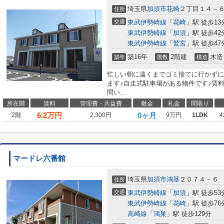
埼玉県
加須市
花崎
２丁目１４－
住所
交通
東武伊勢崎線
「
花崎
」駅 徒歩13
東武伊勢崎線
「
加須
」駅 徒歩42
東武伊勢崎線
「
鷲宮
」駅 徒歩47
築16年
2階建
木造
築年
階数
構造
忙しい朝に遠くまでゴミ捨てに行かずに
ます♪自走式駐車場がある物件です♪賃
問い...
所在階
賃料
管理費・共益費
敷金
礼金
間取り
6.2
万円
0ヶ月
2階
2,300円
9万円
1LDK
4
マードレ六番館
埼玉県
加須市
鴻茎
２０７４－６
住所
交通
東武伊勢崎線
「
加須
」駅 徒歩53
東武伊勢崎線
「
花崎
」駅 徒歩76
高崎線
「
鴻巣
」駅 徒歩129分