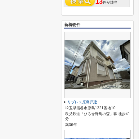
13
件が該当
新着物件
リブレス原島戸建
埼玉県熊谷市原島1321番地10
秩父鉄道「ひろせ野鳥の森」駅 徒歩41
分
築36年