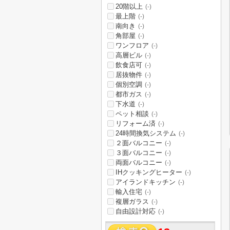
20階以上
(-)
最上階
(-)
南向き
(-)
角部屋
(-)
ワンフロア
(-)
高層ビル
(-)
飲食店可
(-)
居抜物件
(-)
個別空調
(-)
都市ガス
(-)
下水道
(-)
ペット相談
(-)
リフォーム済
(-)
24時間換気システム
(-)
２面バルコニー
(-)
３面バルコニー
(-)
両面バルコニー
(-)
IHクッキングヒーター
(-)
アイランドキッチン
(-)
輸入住宅
(-)
複層ガラス
(-)
自由設計対応
(-)