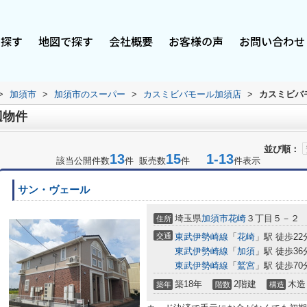
で探す
地図で探す
会社概要
お客様の声
お問い合わせ
>
加須市
>
加須市のスーパー
>
カスミビバモール加須店
>
カスミビバ
辺物件
並び順：
13
15
1-13
該当公開件数
件 販売数
件
件表示
サン・ヴェール
埼玉県
加須市
花崎
３丁目５－２
住所
交通
東武伊勢崎線
「
花崎
」駅 徒歩22
東武伊勢崎線
「
加須
」駅 徒歩36
東武伊勢崎線
「
鷲宮
」駅 徒歩70
築18年
2階建
木造
築年
階数
構造