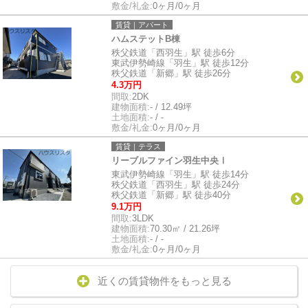
敷金/礼金:
0ヶ月/0ヶ月
賃貸｜アパート
ハムステットB棟
秩父鉄道「西羽生」駅 徒歩6分
東武伊勢崎線「羽生」駅 徒歩12分
秩父鉄道「新郷」駅 徒歩26分
4.3万円
間取:
2DK
建物面積:
- / 12.49坪
土地面積:
- / -
敷金/礼金:
0ヶ月/0ヶ月
賃貸｜テラス
リーブルファイン羽生中央Ⅰ
東武伊勢崎線「羽生」駅 徒歩14分
秩父鉄道「西羽生」駅 徒歩24分
秩父鉄道「新郷」駅 徒歩40分
9.1万円
間取:
3LDK
建物面積:
70.30㎡ / 21.26坪
土地面積:
- / -
敷金/礼金:
0ヶ月/0ヶ月
近くの賃貸物件をもっと見る