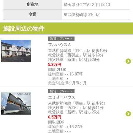
所在地
埼玉県羽生市西２丁目3-10
交通
東武伊勢崎線 羽生駅
施設周辺の物件
賃貸｜アパート
フルハウスＡ
東武伊勢崎線「羽生」駅 徒歩10分
秩父鉄道「西羽生」駅 徒歩19分
秩父鉄道「新郷」駅 徒歩29分
5.2万円
間取:
2LDK
建物面積:
- / 16.87坪
土地面積:
- / -
敷金/礼金:
0ヶ月/0ヶ月
賃貸｜アパート
エミリーハウス
東武伊勢崎線「羽生」駅 徒歩9分
秩父鉄道「西羽生」駅 徒歩11分
秩父鉄道「新郷」駅 徒歩26分
6.5万円
間取:
2DK
建物面積:
- / 13.27坪
土地面積:
- / -