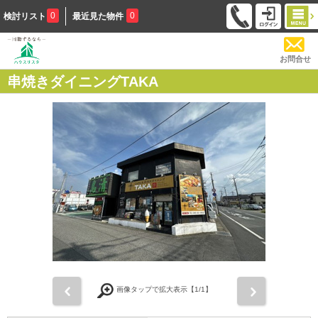
0
0
検討リスト
最近見た物件
お問合せ
串焼きダイニングTAKA
前
次
画像タップで拡大表示【
1
/1】