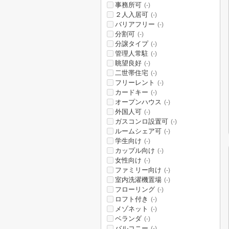
事務所可
(-)
２人入居可
(-)
バリアフリー
(-)
分割可
(-)
分譲タイプ
(-)
管理人常駐
(-)
眺望良好
(-)
二世帯住宅
(-)
フリーレント
(-)
カードキー
(-)
オープンハウス
(-)
外国人可
(-)
ガスコンロ設置可
(-)
ルームシェア可
(-)
学生向け
(-)
カップル向け
(-)
女性向け
(-)
ファミリー向け
(-)
室内洗濯機置場
(-)
フローリング
(-)
ロフト付き
(-)
メゾネット
(-)
ベランダ
(-)
バルコニー
(-)