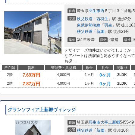
埼玉県
羽生市
西
５丁目３１番地
住所
交通
秩父鉄道
「
西羽生
」駅 徒歩2分
東武伊勢崎線
「
羽生
」駅 徒歩16
秩父鉄道
「
新郷
」駅 徒歩21分
築1年未満
2階建
築年
階数
構造
デザイナーズ物件はいかがでしょうか！
なアパートは洗濯物も乾きやすくなって
お探...
所在階
賃料
管理費・共益費
敷金
礼金
間取り
7.69
万円
0ヶ月
2階
4,000円
1ヶ月
2LDK
7.87
万円
0ヶ月
2階
4,000円
1ヶ月
2LDK
グランソフィア上新郷ヴィレッジ
埼玉県
羽生市
大字上新郷
5455-49
住所
交通
秩父鉄道
「
新郷
」駅 徒歩10分