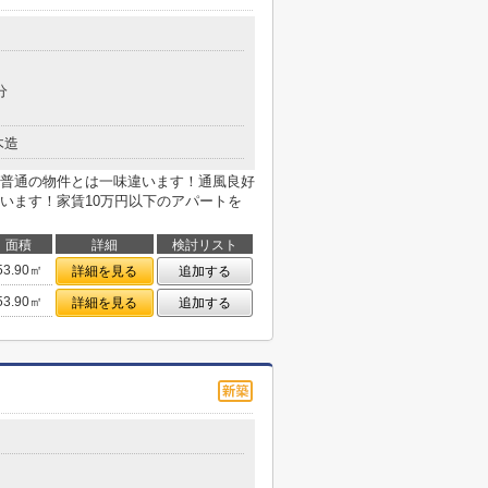
５
分
木造
普通の物件とは一味違います！通風良好
います！家賃10万円以下のアパートを
面積
詳細
検討リスト
53.90㎡
詳細を見る
追加する
53.90㎡
詳細を見る
追加する