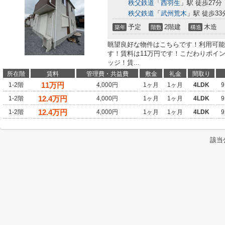
秩父鉄道
「
西羽生
」駅 徒歩27分
秩父鉄道
「
武州荒木
」駅 徒歩33
予定
2階建
木造
築年
階数
構造
眺望良好な物件はこちらです！利用可能
す！賃料は11万円です！こだわりポイ
ッジ！賃...
所在階
賃料
管理費・共益費
敷金
礼金
間取り
11
万円
1-2階
4,000円
1ヶ月
1ヶ月
4LDK
9
12.4
万円
1-2階
4,000円
1ヶ月
1ヶ月
4LDK
9
12.4
万円
1-2階
4,000円
1ヶ月
1ヶ月
4LDK
9
該当