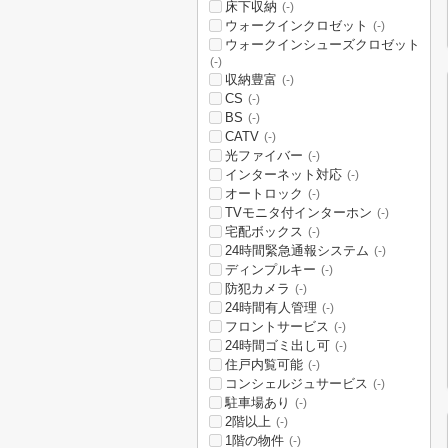
床下収納
(-)
ウォークインクロゼット
(-)
ウォークインシューズクロゼット
(-)
収納豊富
(-)
CS
(-)
BS
(-)
CATV
(-)
光ファイバー
(-)
インターネット対応
(-)
オートロック
(-)
TVモニタ付インターホン
(-)
宅配ボックス
(-)
24時間緊急通報システム
(-)
ディンプルキー
(-)
防犯カメラ
(-)
24時間有人管理
(-)
フロントサービス
(-)
24時間ゴミ出し可
(-)
住戸内覧可能
(-)
コンシェルジュサービス
(-)
駐車場あり
(-)
2階以上
(-)
1階の物件
(-)