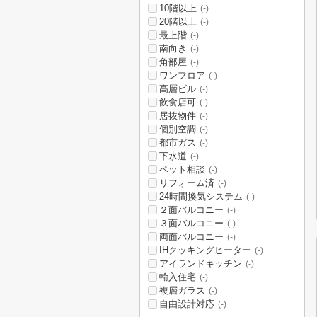
10階以上
(-)
20階以上
(-)
最上階
(-)
南向き
(-)
角部屋
(-)
ワンフロア
(-)
高層ビル
(-)
飲食店可
(-)
居抜物件
(-)
個別空調
(-)
都市ガス
(-)
下水道
(-)
ペット相談
(-)
リフォーム済
(-)
24時間換気システム
(-)
２面バルコニー
(-)
３面バルコニー
(-)
両面バルコニー
(-)
IHクッキングヒーター
(-)
アイランドキッチン
(-)
輸入住宅
(-)
複層ガラス
(-)
自由設計対応
(-)