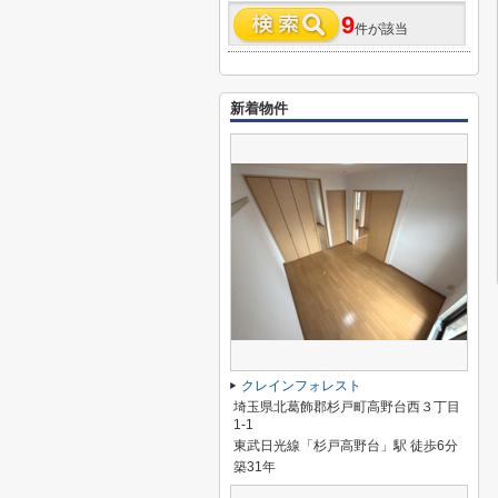
9
件が該当
新着物件
クレインフォレスト
埼玉県北葛飾郡杉戸町高野台西３丁目
1-1
東武日光線「杉戸高野台」駅 徒歩6分
築31年