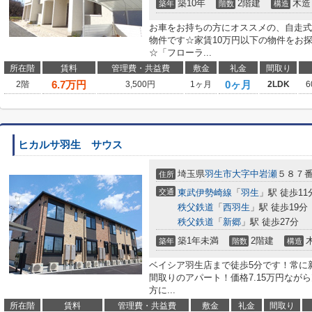
築10年
2階建
木造
築年
階数
構造
お車をお持ちの方にオススメの、自走式
物件です☆家賃10万円以下の物件をお
☆「フローラ...
所在階
賃料
管理費・共益費
敷金
礼金
間取り
6.7
万円
0ヶ月
2階
3,500円
1ヶ月
2LDK
6
ヒカルサ羽生 サウス
埼玉県
羽生市
大字中岩瀬
５８７
住所
交通
東武伊勢崎線
「
羽生
」駅 徒歩11
秩父鉄道
「
西羽生
」駅 徒歩19分
秩父鉄道
「
新郷
」駅 徒歩27分
築1年未満
2階建
築年
階数
構造
ベイシア羽生店まで徒歩5分です！常に
間取りのアパート！価格7.15万円なが
方に...
所在階
賃料
管理費・共益費
敷金
礼金
間取り