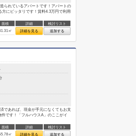
造られているアパートです！アパートの
方にピッタリです！賃料4.3万円で利用
面積
詳細
検討リスト
41.31㎡
詳細を見る
追加する
号
分
済であれば、現金が手元になくてもお支
の物件です！「フルハウスA」のここがイ
面積
詳細
検討リスト
55.78㎡
詳細を見る
追加する