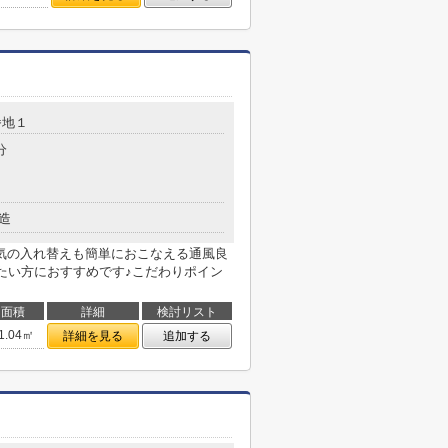
番地１
分
造
気の入れ替えも簡単におこなえる通風良
えたい方におすすめです♪こだわりポイン
面積
詳細
検討リスト
1.04㎡
詳細を見る
追加する