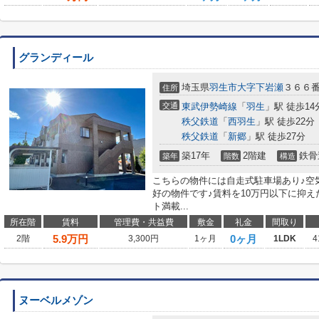
グランディール
埼玉県
羽生市
大字下岩瀬
３６６
住所
交通
東武伊勢崎線
「
羽生
」駅 徒歩14
秩父鉄道
「
西羽生
」駅 徒歩22分
秩父鉄道
「
新郷
」駅 徒歩27分
築17年
2階建
鉄骨
築年
階数
構造
こちらの物件には自走式駐車場あり♪空
好の物件です♪賃料を10万円以下に抑
ト満載...
所在階
賃料
管理費・共益費
敷金
礼金
間取り
5.9
万円
0ヶ月
2階
3,300円
1ヶ月
1LDK
4
ヌーベルメゾン