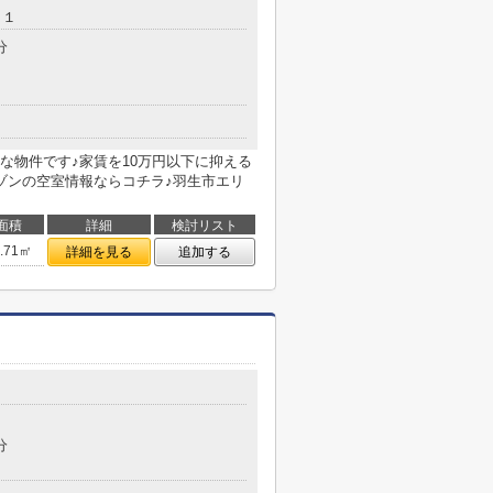
－１
分
好な物件です♪家賃を10万円以下に抑える
ゾンの空室情報ならコチラ♪羽生市エリ
面積
詳細
検討リスト
6.71㎡
詳細を見る
追加する
６
分