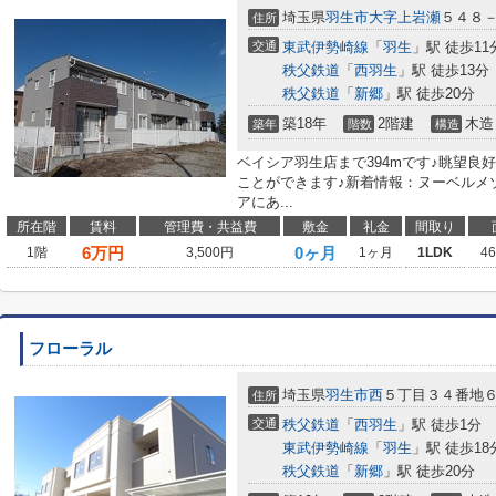
埼玉県
羽生市
大字上岩瀬
５４８
住所
交通
東武伊勢崎線
「
羽生
」駅 徒歩11
秩父鉄道
「
西羽生
」駅 徒歩13分
秩父鉄道
「
新郷
」駅 徒歩20分
築18年
2階建
木造
築年
階数
構造
ベイシア羽生店まで394mです♪眺望良
ことができます♪新着情報：ヌーベルメ
アにあ...
所在階
賃料
管理費・共益費
敷金
礼金
間取り
6
万円
0ヶ月
1階
3,500円
1ヶ月
1LDK
4
フローラル
埼玉県
羽生市
西
５丁目３４番地
住所
交通
秩父鉄道
「
西羽生
」駅 徒歩1分
東武伊勢崎線
「
羽生
」駅 徒歩18
秩父鉄道
「
新郷
」駅 徒歩20分