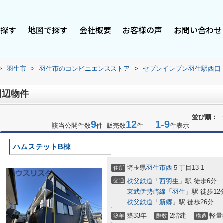
で探す
地図で探す
会社概要
お客様の声
お問い合わせ
>
羽生市
>
羽生市のコンビニエンスストア
>
セブンイレブン羽生駅西口
周辺物件
並び順：
9
12
1-9
該当公開件数
件 販売数
件
件表示
ハムステットB棟
埼玉県
羽生市
西
５丁目13-1
住所
交通
秩父鉄道
「
西羽生
」駅 徒歩6分
東武伊勢崎線
「
羽生
」駅 徒歩12
秩父鉄道
「
新郷
」駅 徒歩26分
築33年
2階建
軽量
築年
階数
構造