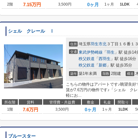
7.15
万円
0ヶ月
2階
3,500円
1ヶ月
1LDK
シェル クレール Ⅰ
埼玉県
羽生市
北
３丁目１６番１
住所
交通
東武伊勢崎線
「
羽生
」駅 徒歩14
秩父鉄道
「
西羽生
」駅 徒歩16分
秩父鉄道
「
新郷
」駅 徒歩35分
築1年未満
2階建
築年
階数
構造
こちらの物件はアパートです♪眺望良好
賃が7.6万円の物件です♪「シェル ク
軽にお...
所在階
賃料
管理費・共益費
敷金
礼金
間取り
7.6
万円
0ヶ月
1階
3,500円
1ヶ月
1LDK
5
ブルースター