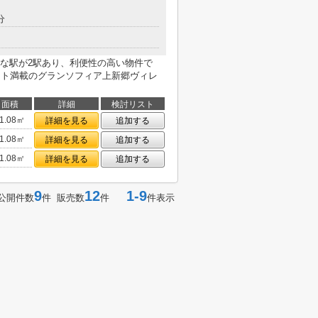
分
な駅が2駅あり、利便性の高い物件で
ント満載のグランソフィア上新郷ヴィレ
面積
詳細
検討リスト
1.08㎡
詳細を見る
追加する
1.08㎡
詳細を見る
追加する
1.08㎡
詳細を見る
追加する
9
12
1-9
公開件数
件 販売数
件
件表示