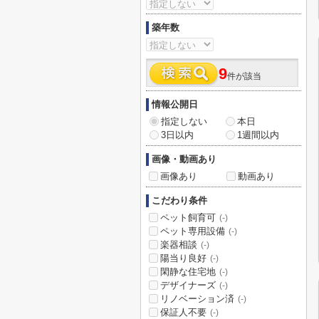
築年数
9
件が該当
情報公開日
指定しない
本日
3日以内
1週間以内
画像・動画あり
画像あり
動画あり
こだわり条件
ペット飼育可
(-)
ペット専用設備
(-)
楽器相談
(-)
陽当り良好
(-)
閑静な住宅地
(-)
デザイナーズ
(-)
リノベーション済
(-)
保証人不要
(-)