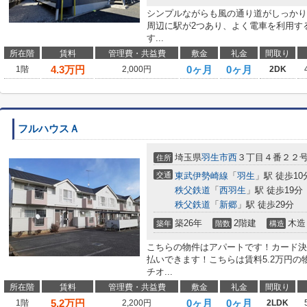
シンプルながらも風の通り道がしっかり
周辺に駅が2つあり、よく電車を利用する
す...
所在階
賃料
管理費・共益費
敷金
礼金
間取り
4.3
万円
0ヶ月
0ヶ月
1階
2,000円
2DK
フルハウスＡ
埼玉県
羽生市
西
３丁目４番２２
住所
交通
東武伊勢崎線
「
羽生
」駅 徒歩10
秩父鉄道
「
西羽生
」駅 徒歩19分
秩父鉄道
「
新郷
」駅 徒歩29分
築26年
2階建
木造
築年
階数
構造
こちらの物件はアパートです！カード決
払いできます！こちらは賃料5.2万円
チオ...
所在階
賃料
管理費・共益費
敷金
礼金
間取り
5.2
万円
0ヶ月
0ヶ月
1階
2,200円
2LDK