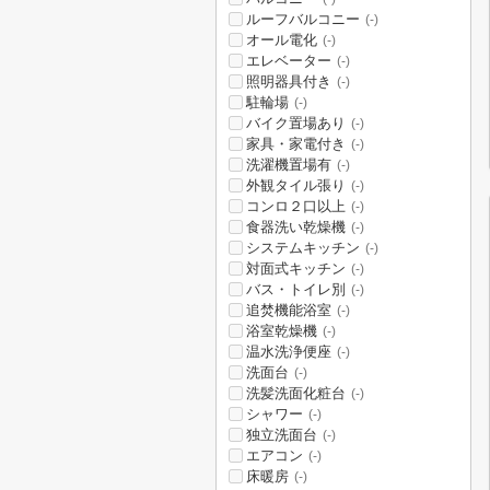
ルーフバルコニー
(-)
オール電化
(-)
エレベーター
(-)
照明器具付き
(-)
駐輪場
(-)
バイク置場あり
(-)
家具・家電付き
(-)
洗濯機置場有
(-)
外観タイル張り
(-)
コンロ２口以上
(-)
食器洗い乾燥機
(-)
システムキッチン
(-)
対面式キッチン
(-)
バス・トイレ別
(-)
追焚機能浴室
(-)
浴室乾燥機
(-)
温水洗浄便座
(-)
洗面台
(-)
洗髪洗面化粧台
(-)
シャワー
(-)
独立洗面台
(-)
エアコン
(-)
床暖房
(-)