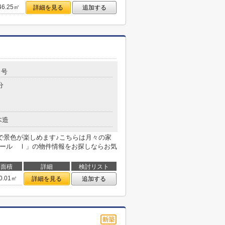
46.25㎡
詳細を見る
追加する
３号
分
木造
で景色が楽しめます♪こちらは月々の家
レール Ⅰ」の物件情報をお探しならお気
面積
詳細
検討リスト
0.01㎡
詳細を見る
追加する