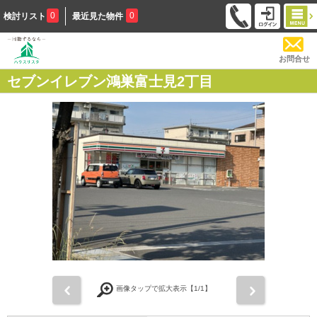
0
0
検討リスト
最近見た物件
お問合せ
セブンイレブン鴻巣富士見2丁目
前
次
画像タップで拡大表示【
1
/1】