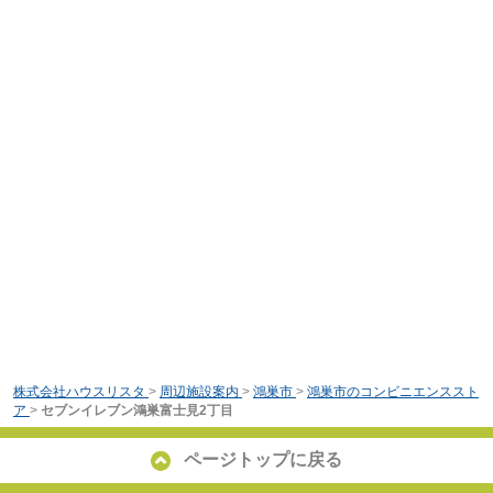
株式会社ハウスリスタ
>
周辺施設案内
>
鴻巣市
>
鴻巣市のコンビニエンススト
ア
>
セブンイレブン鴻巣富士見2丁目
ページトップに戻る