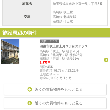
所在地
埼玉県鴻巣市吹上富士見２丁目8-5
高崎線 吹上駅
交通
高崎線 北鴻巣駅
高崎線 行田駅
施設周辺の物件
賃貸｜テラス
鴻巣市吹上富士見３丁目のテラス
高崎線「吹上」駅 徒歩20分
高崎線「北鴻巣」駅 徒歩28分
高崎線「行田」駅 徒歩51分
6.8万円
間取:
4DK
建物面積:
76.78㎡ / 23.22坪
土地面積:
- / -
敷金/礼金:
0ヶ月/1ヶ月
近くの賃貸物件をもっと見る
近くの売買物件をもっと見る