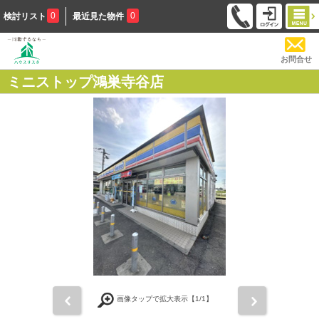
0
0
検討リスト
最近見た物件
お問合せ
ミニストップ鴻巣寺谷店
前
次
画像タップで拡大表示【
1
/1】