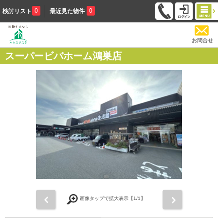
0
0
検討リスト
最近見た物件
お問合せ
スーパービバホーム鴻巣店
前
次
画像タップで拡大表示【
1
/1】