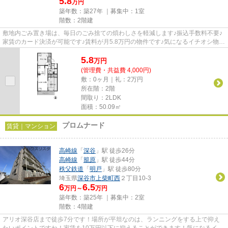
5.8
万円
築年数：築27年 ｜募集中：
1室
階数：2階建
敷地内ごみ置き場は、毎日のごみ捨ての煩わしさを軽減します♪振込手数料不要♪
家賃のカード決済が可能です♪賃料が月5.8万円の物件です♪気になるイチオシ物件
情報：「スクウェアガーデン...
5.8
万
円
(管理費・共益費 4,000円)
敷：0ヶ月｜礼：2万円
所在階：2階
間取り：2LDK
面積：50.09㎡
プロムナード
賃貸｜マンション
高崎線
「
深谷
」駅 徒歩26分
高崎線
「
籠原
」駅 徒歩44分
秩父鉄道
「
明戸
」駅 徒歩80分
埼玉県
深谷市
上柴町西
２丁目10-3
6
6.5
万円～
万円
築年数：築25年 ｜募集中：
2室
階数：4階建
アリオ深谷店まで徒歩7分です！場所が平坦なのは、ランニングをする上で抑え
たいポイントですね！家賃を10万円以下に抑えることができます！気になるイチ