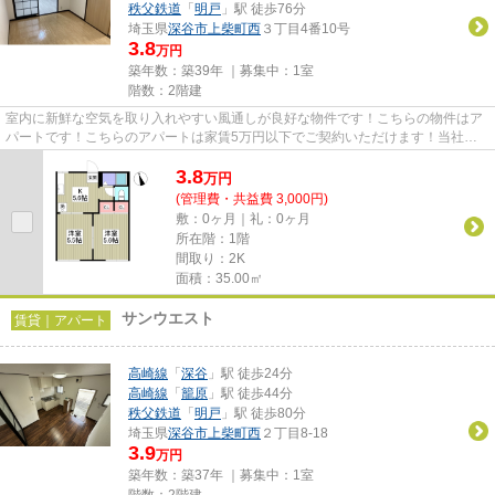
秩父鉄道
「
明戸
」駅 徒歩76分
埼玉県
深谷市
上柴町西
３丁目4番10号
3.8
万円
築年数：築39年 ｜募集中：
1室
階数：2階建
室内に新鮮な空気を取り入れやすい風通しが良好な物件です！こちらの物件はア
パートです！こちらのアパートは家賃5万円以下でご契約いただけます！当社イ
チオシの物件の「サニーハイツ...
3.8
万
円
(管理費・共益費 3,000円)
敷：0ヶ月｜礼：0ヶ月
所在階：1階
間取り：2K
面積：35.00㎡
サンウエスト
賃貸｜アパート
高崎線
「
深谷
」駅 徒歩24分
高崎線
「
籠原
」駅 徒歩44分
秩父鉄道
「
明戸
」駅 徒歩80分
埼玉県
深谷市
上柴町西
２丁目8-18
3.9
万円
築年数：築37年 ｜募集中：
1室
階数：2階建