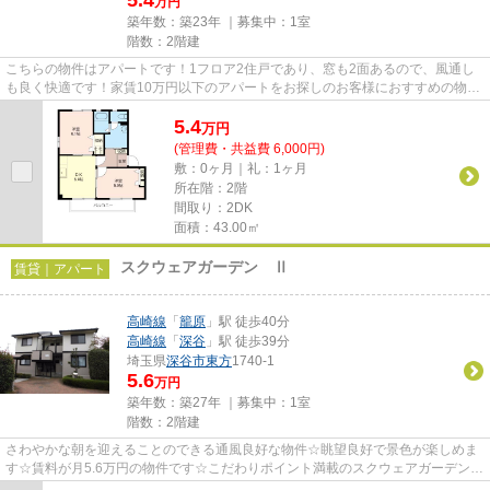
万円
築年数：築23年 ｜募集中：
1室
階数：2階建
こちらの物件はアパートです！1フロア2住戸であり、窓も2面あるので、風通し
も良く快適です！家賃10万円以下のアパートをお探しのお客様におすすめの物件
です！こだわりポイント満載の...
5.4
万
円
(管理費・共益費 6,000円)
敷：0ヶ月｜礼：1ヶ月
所在階：2階
間取り：2DK
面積：43.00㎡
スクウェアガーデン Ⅱ
賃貸｜アパート
高崎線
「
籠原
」駅 徒歩40分
高崎線
「
深谷
」駅 徒歩39分
埼玉県
深谷市
東方
1740-1
5.6
万円
築年数：築27年 ｜募集中：
1室
階数：2階建
さわやかな朝を迎えることのできる通風良好な物件☆眺望良好で景色が楽しめま
す☆賃料が月5.6万円の物件です☆こだわりポイント満載のスクウェアガーデン
Ⅱ☆深谷市エリアにある賃貸情報...