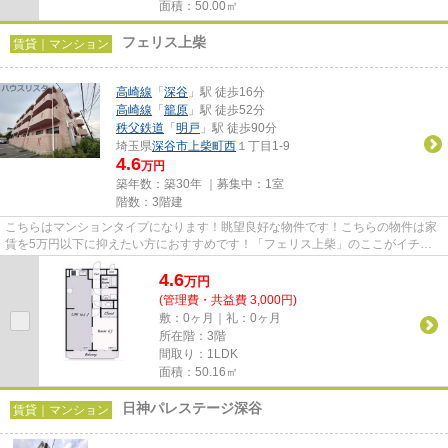
面積：50.00㎡
フェリス上柴
賃貸｜マンション
高崎線
「
深谷
」駅 徒歩16分
高崎線
「
籠原
」駅 徒歩52分
秩父鉄道
「
明戸
」駅 徒歩90分
埼玉県
深谷市
上柴町西
１丁目1-9
4.6
万円
築年数：築30年 ｜募集中：
1室
階数：3階建
こちらはマンションタイプになります！眺望良好な物件です！こちらの物件は家
賃を5万円以下に抑えたい方におすすめです！「フェリス上柴」のここがイチオ
シ！深谷市エリアにある賃貸情...
4.6
万
円
(管理費・共益費 3,000円)
敷：0ヶ月｜礼：0ヶ月
所在階：3階
間取り：1LDK
面積：50.16㎡
日神パレステージ深谷
賃貸｜マンション