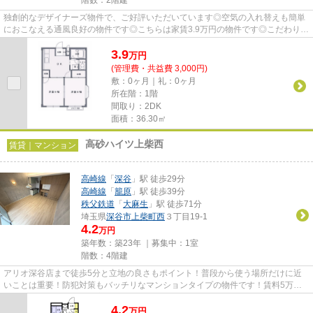
独創的なデザイナーズ物件で、ご好評いただいています◎空気の入れ替えも簡単
におこなえる通風良好の物件です◎こちらは家賃3.9万円の物件です◎こだわりポ
イント満載のサンウエスト◎でき...
3.9
万
円
(管理費・共益費 3,000円)
敷：0ヶ月｜礼：0ヶ月
所在階：1階
間取り：2DK
面積：36.30㎡
高砂ハイツ上柴西
賃貸｜マンション
高崎線
「
深谷
」駅 徒歩29分
高崎線
「
籠原
」駅 徒歩39分
秩父鉄道
「
大麻生
」駅 徒歩71分
埼玉県
深谷市
上柴町西
３丁目19-1
4.2
万円
築年数：築23年 ｜募集中：
1室
階数：4階建
アリオ深谷店まで徒歩5分と立地の良さもポイント！普段から使う場所だけに近
いことは重要！防犯対策もバッチリなマンションタイプの物件です！賃料5万円
以下の物件をお探しのお客様に...
4.2
万
円