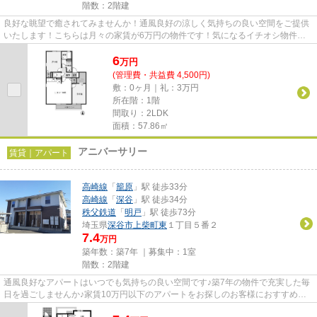
階数：2階建
良好な眺望で癒されてみませんか！通風良好の涼しく気持ちの良い空間をご提供
いたします！こちらは月々の家賃が6万円の物件です！気になるイチオシ物件情
報：「スクウェアガーデンⅢ」...
6
万
円
(管理費・共益費 4,500円)
敷：0ヶ月｜礼：3万円
所在階：1階
間取り：2LDK
面積：57.86㎡
アニバーサリー
賃貸｜アパート
高崎線
「
籠原
」駅 徒歩33分
高崎線
「
深谷
」駅 徒歩34分
秩父鉄道
「
明戸
」駅 徒歩73分
埼玉県
深谷市
上柴町東
１丁目５番２
7.4
万円
築年数：築7年 ｜募集中：
1室
階数：2階建
通風良好なアパートはいつでも気持ちの良い空間です♪築7年の物件で充実した毎
日を過ごしませんか♪家賃10万円以下のアパートをお探しのお客様におすすめの
物件です♪「アニバーサリー」...