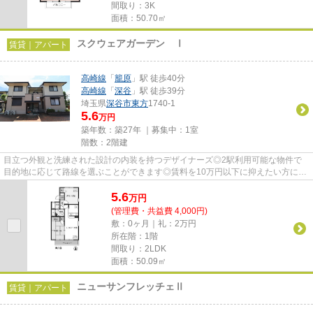
間取り：3K
面積：50.70㎡
スクウェアガーデン Ⅰ
賃貸｜アパート
高崎線
「
籠原
」駅 徒歩40分
高崎線
「
深谷
」駅 徒歩39分
埼玉県
深谷市
東方
1740-1
5.6
万円
築年数：築27年 ｜募集中：
1室
階数：2階建
目立つ外観と洗練された設計の内装を持つデザイナーズ◎2駅利用可能な物件で
目的地に応じて路線を選ぶことができます◎賃料を10万円以下に抑えたい方にお
すすめです◎こだわりポイント満...
5.6
万
円
(管理費・共益費 4,000円)
敷：0ヶ月｜礼：2万円
所在階：1階
間取り：2LDK
面積：50.09㎡
ニューサンフレッチェⅡ
賃貸｜アパート