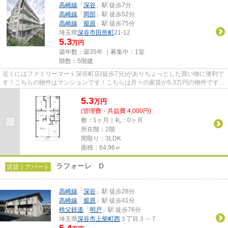
高崎線
「
深谷
」駅 徒歩7分
高崎線
「
岡部
」駅 徒歩52分
高崎線
「
籠原
」駅 徒歩75分
埼玉県
深谷市
田所町
21-12
5.3
万円
築年数：築35年 ｜募集中：
1室
階数：5階建
近くにはファミリーマート深谷町店(徒歩7分)がありちょっとした買い物に便利で
す！こちらの物件はマンションです！こちらは月々の家賃が5.3万円の物件です！
「日神パレステージ深谷」...
5.3
万
円
(管理費・共益費 4,000円)
敷：1ヶ月｜礼：0ヶ月
所在階：2階
間取り：3LDK
面積：64.96㎡
ラフォーレ D
賃貸｜アパート
高崎線
「
深谷
」駅 徒歩28分
高崎線
「
籠原
」駅 徒歩41分
秩父鉄道
「
明戸
」駅 徒歩76分
埼玉県
深谷市
上柴町西
３丁目３－７
5.4