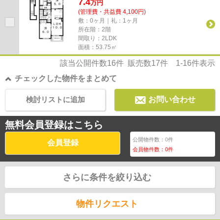
7.4
万
円
(管理費・共益費 4,100円)
敷：0ヶ月｜礼：1ヶ月
所在階：2階
間取り：2LDK
面積：53.75㎡
該当公開件数
16
件 販売数
17
件
1-16
件表示
チェックした物件をまとめて
検討リストに追加
お問い合わせ
無料会員登録はこちら
公開物件数：
0
件
会員登録
会員物件数：
0
件
さらに条件を絞り込む
物件リクエスト