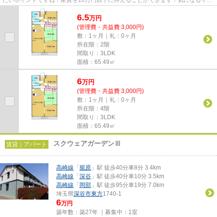
オシ物件情報：「プロムナード...
6.5
万
円
(管理費・共益費 3,000円)
敷：1ヶ月｜礼：0ヶ月
所在階：2階
間取り：3LDK
面積：65.49㎡
6
万
円
(管理費・共益費 3,000円)
敷：1ヶ月｜礼：0ヶ月
所在階：4階
間取り：3LDK
面積：65.49㎡
スクウェアガーデンⅢ
賃貸｜アパート
高崎線
「
籠原
」駅 徒歩40分車8分 3.4km
高崎線
「
深谷
」駅 徒歩40分車10分 3.5km
高崎線
「
岡部
」駅 徒歩95分車19分 7.0km
埼玉県
深谷市
東方
1740-1
6
万円
築年数：築27年 ｜募集中：
1室