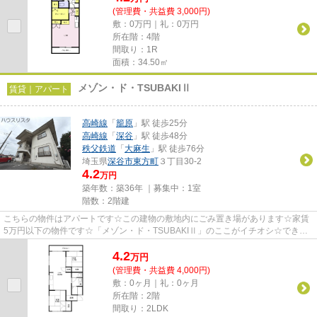
(管理費・共益費 3,000円)
敷：0万円｜礼：0万円
所在階：4階
間取り：1R
面積：34.50㎡
メゾン・ド・TSUBAKIⅡ
賃貸｜アパート
高崎線
「
籠原
」駅 徒歩25分
高崎線
「
深谷
」駅 徒歩48分
秩父鉄道
「
大麻生
」駅 徒歩76分
埼玉県
深谷市
東方町
３丁目30-2
4.2
万円
築年数：築36年 ｜募集中：
1室
階数：2階建
こちらの物件はアパートです☆この建物の敷地内にごみ置き場があります☆家賃
5万円以下の物件です☆「メゾン・ド・TSUBAKIⅡ」のここがイチオシ☆できる
だけ早めに不動産情報を集めたい方は...
4.2
万
円
(管理費・共益費 4,000円)
敷：0ヶ月｜礼：0ヶ月
所在階：2階
間取り：2LDK