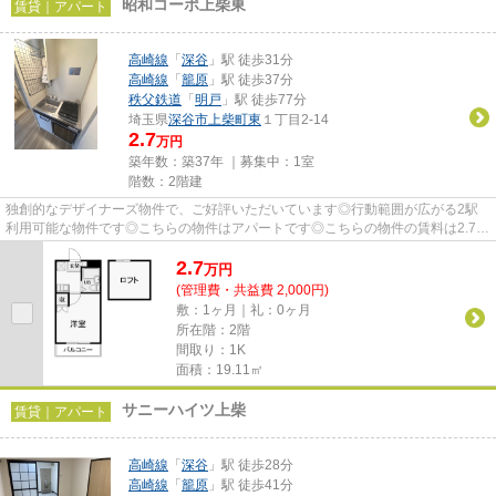
昭和コーポ上柴東
賃貸｜アパート
高崎線
「
深谷
」駅 徒歩31分
高崎線
「
籠原
」駅 徒歩37分
秩父鉄道
「
明戸
」駅 徒歩77分
埼玉県
深谷市
上柴町東
１丁目2-14
2.7
万円
築年数：築37年 ｜募集中：
1室
階数：2階建
独創的なデザイナーズ物件で、ご好評いただいています◎行動範囲が広がる2駅
利用可能な物件です◎こちらの物件はアパートです◎こちらの物件の賃料は2.7万
円です◎深谷市エリアにある賃貸...
2.7
万
円
(管理費・共益費 2,000円)
敷：1ヶ月｜礼：0ヶ月
所在階：2階
間取り：1K
面積：19.11㎡
サニーハイツ上柴
賃貸｜アパート
高崎線
「
深谷
」駅 徒歩28分
高崎線
「
籠原
」駅 徒歩41分