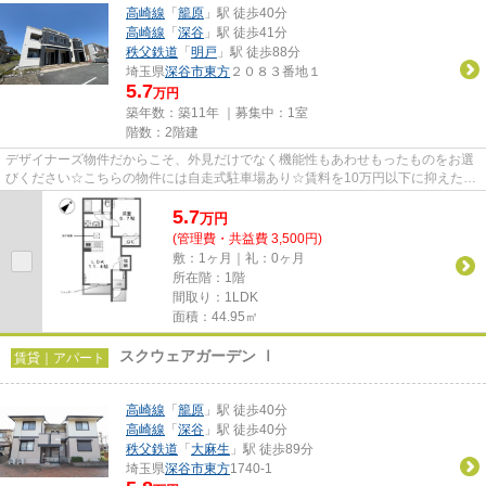
高崎線
「
籠原
」駅 徒歩40分
高崎線
「
深谷
」駅 徒歩41分
秩父鉄道
「
明戸
」駅 徒歩88分
埼玉県
深谷市
東方
２０８３番地１
5.7
万円
築年数：築11年 ｜募集中：
1室
階数：2階建
デザイナーズ物件だからこそ、外見だけでなく機能性もあわせもったものをお選
びください☆こちらの物件には自走式駐車場あり☆賃料を10万円以下に抑えたい
方におすすめです☆気になるイチ...
5.7
万
円
(管理費・共益費 3,500円)
敷：1ヶ月｜礼：0ヶ月
所在階：1階
間取り：1LDK
面積：44.95㎡
スクウェアガーデン Ⅰ
賃貸｜アパート
高崎線
「
籠原
」駅 徒歩40分
高崎線
「
深谷
」駅 徒歩40分
秩父鉄道
「
大麻生
」駅 徒歩89分
埼玉県
深谷市
東方
1740-1