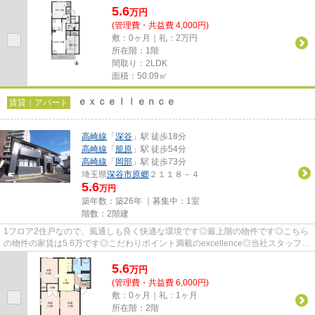
5.6
万
円
(管理費・共益費 4,000円)
敷：0ヶ月｜礼：2万円
所在階：1階
間取り：2LDK
面積：50.09㎡
ｅｘｃｅｌｌｅｎｃｅ
賃貸｜アパート
高崎線
「
深谷
」駅 徒歩18分
高崎線
「
籠原
」駅 徒歩54分
高崎線
「
岡部
」駅 徒歩73分
埼玉県
深谷市
原郷
２１１８－４
5.6
万円
築年数：築26年 ｜募集中：
1室
階数：2階建
1フロア2住戸なので、風通しも良く快適な環境です◎最上階の物件です◎こちら
の物件の家賃は5.6万です◎こだわりポイント満載のexcellence◎当社スタッフが
地域の賃貸情報をご提供いたしま...
5.6
万
円
(管理費・共益費 6,000円)
敷：0ヶ月｜礼：1ヶ月
所在階：2階