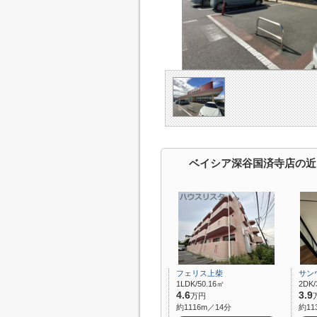
ベイシア深谷国済寺店の近
フェリス上柴
サン
1LDK/50.16㎡
2DK/
4.6
3.9
万円
約1116m／14分
約11