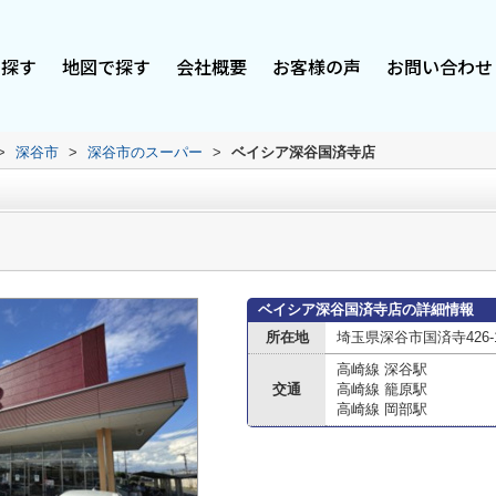
で探す
地図で探す
会社概要
お客様の声
お問い合わせ
>
深谷市
>
深谷市のスーパー
>
ベイシア深谷国済寺店
ベイシア深谷国済寺店の詳細情報
所在地
埼玉県深谷市国済寺426-
高崎線 深谷駅
交通
高崎線 籠原駅
高崎線 岡部駅