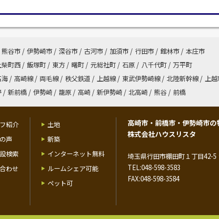
熊谷市
/
伊勢崎市
/
深谷市
/
古河市
/
加須市
/
行田市
/
館林市
/
本庄市
上柴町西
/
飯塚町
/
東方
/
曙町
/
元総社町
/
石原
/
八千代町
/
万平町
高海
/
高崎線
/
両毛線
/
秩父鉄道
/
上越線
/
東武伊勢崎線
/
北陸新幹線
/
上越
野
/
新前橋
/
伊勢崎
/
籠原
/
高崎
/
新伊勢崎
/
北高崎
/
熊谷
/
前橋
高崎市・前橋市・伊勢崎市の
フ紹介
土地
株式会社ハウスリスタ
の声
新築
設検索
インターネット無料
埼玉県行田市棚田町１丁目42-5 
TEL:048-598-3583
合わせ
ルームシェア可能
FAX:048-598-3584
ペット可