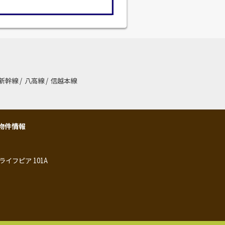
新幹線
/
八高線
/
信越本線
物件情報
ライフピア 101A