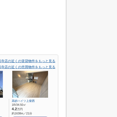
済寺店の近くの賃貸物件をもっと見る
済寺店の近くの売買物件をもっと見る
高砂ハイツ上柴西
1R/34.50㎡
4.2
万円
約1638m／21分