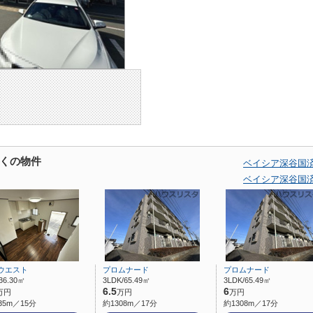
くの物件
ベイシア深谷国
ベイシア深谷国
ウエスト
プロムナード
プロムナード
36.30㎡
3LDK/65.49㎡
3LDK/65.49㎡
6.5
6
万円
万円
万円
35m／15分
約1308m／17分
約1308m／17分