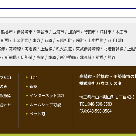
熊谷市
/
伊勢崎市
/
深谷市
/
古河市
/
加須市
/
行田市
/
館林市
/
本庄市
新堀
/
上柴町西
/
東方
/
石原
/
元総社町
/
曙町
/
上中居町
/
八千代町
高海
/
高崎線
/
両毛線
/
上越線
/
秩父鉄道
/
東武伊勢崎線
/
北陸新幹線
/
上越
野
/
新前橋
/
伊勢崎
/
高崎
/
籠原
/
新伊勢崎
/
北高崎
/
前橋
/
熊谷
高崎市・前橋市・伊勢崎市の
フ紹介
土地
株式会社ハウスリスタ
の声
新築
設検索
インターネット無料
埼玉県行田市棚田町１丁目42-5 
TEL:048-598-3583
合わせ
ルームシェア可能
FAX:048-598-3584
ペット可