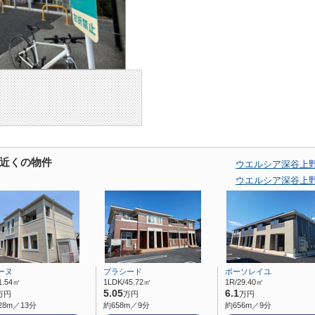
近くの物件
ウエルシア深谷上
ウエルシア深谷上
ーヌ
プラシード
ボーソレイユ
1.54㎡
1LDK/45.72㎡
1R/29.40㎡
5.05
6.1
万円
万円
万円
28m／13分
約658m／9分
約656m／9分