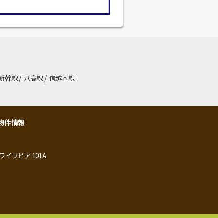
新幹線
/
八高線
/
信越本線
物件情報
ライフピア 101A