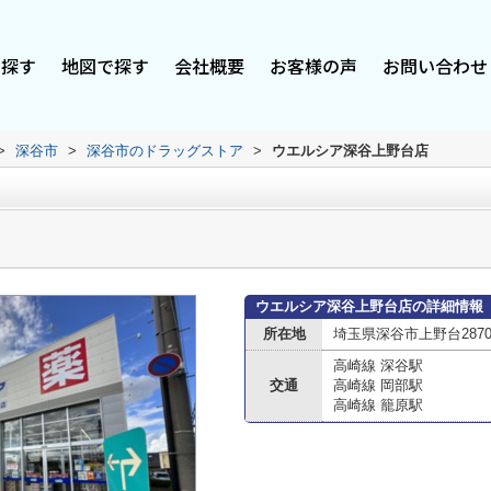
で探す
地図で探す
会社概要
お客様の声
お問い合わせ
>
深谷市
>
深谷市のドラッグストア
>
ウエルシア深谷上野台店
ウエルシア深谷上野台店の詳細情報
所在地
埼玉県深谷市上野台2870
高崎線 深谷駅
交通
高崎線 岡部駅
高崎線 籠原駅