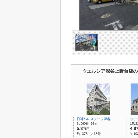
ウエルシア深谷上野台店の
日神パレステージ深谷
ラテ
3LDK/64.96㎡
1R/3
5.3
4.8
万円
約1376m／18分
約10