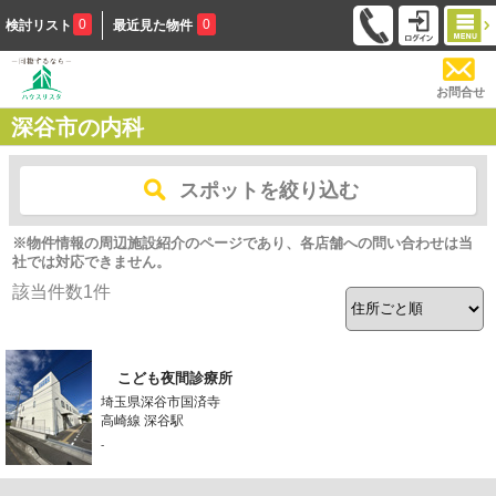
0
0
検討リスト
最近見た物件
お問合せ
深谷市の内科
スポットを絞り込む
※物件情報の周辺施設紹介のページであり、各店舗への問い合わせは当
社では対応できません。
該当件数
1
件
こども夜間診療所
埼玉県深谷市国済寺
高崎線 深谷駅
-