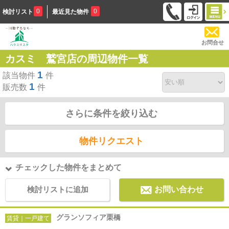
0
0
検討リスト
最近見た物件
お問合せ
カスミ 鷲宮店の周辺物件一覧
1
該当物件
件
1
販売数
件
さらに条件を絞り込む
物件リクエスト
チェックした物件をまとめて
検討リストに追加
お問い合わせ
グランソフィア栗橋
賃貸｜一戸建て