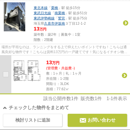
東北本線
「
栗橋
」駅 徒歩15分
東武日光線
「
南栗橋
」駅 徒歩51分
東武伊勢崎線
「
鷲宮
」駅 徒歩75分
埼玉県
久喜市
伊坂南
３丁目12-1-2
13
万円
築年数：築2年 ｜募集中：
1室
階数：2階建
場所が平坦なのは、ランニングをする上で抑えたいポイントですね！こちらは通
風良好な物件です！こちらは賃料13万円の一戸建てです！気になるイチオシ物件
情報：「グランソフィア栗橋...
13
万
円
(管理費・共益費 -)
敷：1ヶ月｜礼：1ヶ月
所在階：1-2階
間取り：3LDK
面積：77.62㎡
該当公開件数
1
件 販売数
1
件
1-1
件表示
チェックした物件をまとめて
検討リストに追加
お問い合わせ